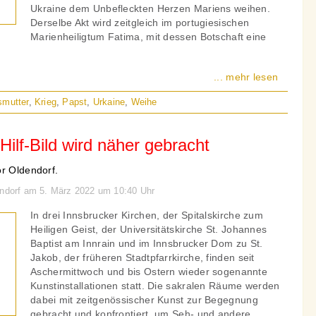
Ukraine dem Unbefleckten Herzen Mariens weihen.
Derselbe Akt wird zeitgleich im portugiesischen
Marienheiligtum Fatima, mit dessen Botschaft eine
... mehr lesen
smutter
,
Krieg
,
Papst
,
Urkaine
,
Weihe
Hilf-Bild wird näher gebracht
or Oldendorf.
endorf am 5. März 2022 um 10:40 Uhr
In drei Innsbrucker Kirchen, der Spitalskirche zum
Heiligen Geist, der Universitätskirche St. Johannes
Baptist am Innrain und im Innsbrucker Dom zu St.
Jakob, der früheren Stadtpfarrkirche, finden seit
Aschermittwoch und bis Ostern wieder sogenannte
Kunstinstallationen statt. Die sakralen Räume werden
dabei mit zeitgenössischer Kunst zur Begegnung
gebracht und konfrontiert, um Seh- und andere