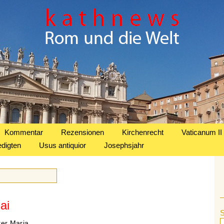
Kommentar
Rezensionen
Kirchenrecht
Vaticanum II
edigten
Usus antiquior
Josephsjahr
ai
ter Maria.