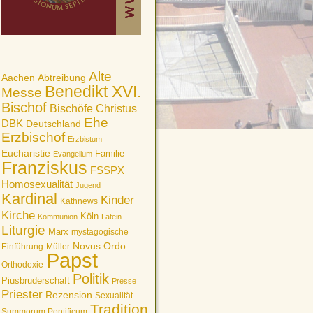
Alte
Aachen
Abtreibung
Benedikt XVI.
Messe
Bischof
Bischöfe
Christus
Ehe
DBK
Deutschland
Erzbischof
Erzbistum
Eucharistie
Familie
Evangelium
Franziskus
FSSPX
Homosexualität
Jugend
Kardinal
Kinder
Kathnews
Kirche
Köln
Kommunion
Latein
Liturgie
Marx
mystagogische
Novus Ordo
Einführung
Müller
Papst
Orthodoxie
Politik
Piusbruderschaft
Presse
Priester
Rezension
Sexualität
Tradition
Summorum Pontificum