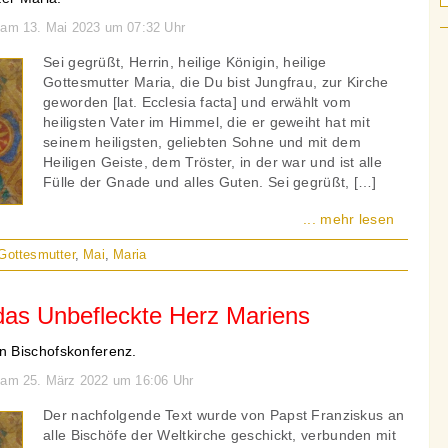
n am 13. Mai 2023 um 07:32 Uhr
Sei gegrüßt, Herrin, heilige Königin, heilige
Gottesmutter Maria, die Du bist Jungfrau, zur Kirche
geworden [lat. Ecclesia facta] und erwählt vom
heiligsten Vater im Himmel, die er geweiht hat mit
seinem heiligsten, geliebten Sohne und mit dem
Heiligen Geiste, dem Tröster, in der war und ist alle
Fülle der Gnade und alles Guten. Sei gegrüßt, […]
... mehr lesen
Gottesmutter
,
Mai
,
Maria
das Unbefleckte Herz Mariens
 Bischofskonferenz.
n am 25. März 2022 um 16:06 Uhr
Der nachfolgende Text wurde von Papst Franziskus an
alle Bischöfe der Weltkirche geschickt, verbunden mit