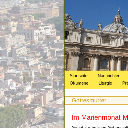
Startseite
Nachrichten
Ökumene
Liturgie
Pr
Gottesmutter
Im Marienmonat M
Gebet zur heiligen Gottesmut