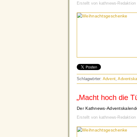
Erstellt von kathnews-Redaktio
Schlagwörter:
Advent
,
Adventska
„Macht hoch die Tü
Der Kathnews-Adventskalend
Erstellt von kathnews-Redaktio