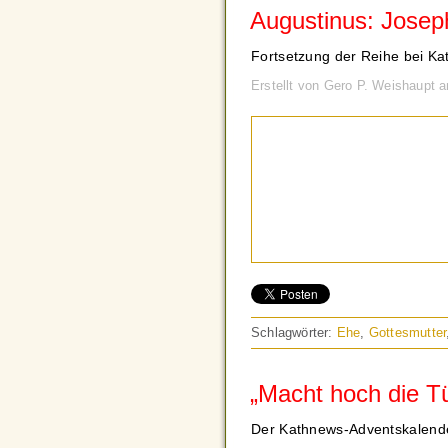
Augustinus: Joseph
Fortsetzung der Reihe bei Ka
Erstellt von Gero P. Weishaupt 
Schlagwörter:
Ehe
,
Gottesmutter
„Macht hoch die Tü
Der Kathnews-Adventskalend