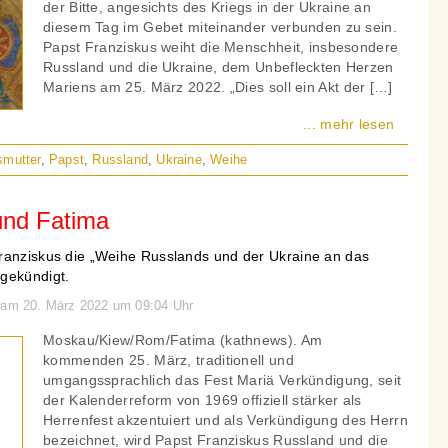
der Bitte, angesichts des Kriegs in der Ukraine an
diesem Tag im Gebet miteinander verbunden zu sein.
Papst Franziskus weiht die Menschheit, insbesondere
Russland und die Ukraine, dem Unbefleckten Herzen
Mariens am 25. März 2022. „Dies soll ein Akt der […]
... mehr lesen
smutter
,
Papst
,
Russland
,
Ukraine
,
Weihe
und Fatima
ranziskus die „Weihe Russlands und der Ukraine an das
gekündigt.
n am 20. März 2022 um 09:04 Uhr
Moskau/Kiew/Rom/Fatima (kathnews). Am
kommenden 25. März, traditionell und
umgangssprachlich das Fest Mariä Verkündigung, seit
der Kalenderreform von 1969 offiziell stärker als
Herrenfest akzentuiert und als Verkündigung des Herrn
bezeichnet, wird Papst Franziskus Russland und die