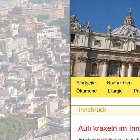
Startseite
Nachrichten
Ökumene
Liturgie
Pr
Innsbruck
Aufi kraxeln im I
Freskenbesichtigung - eine J