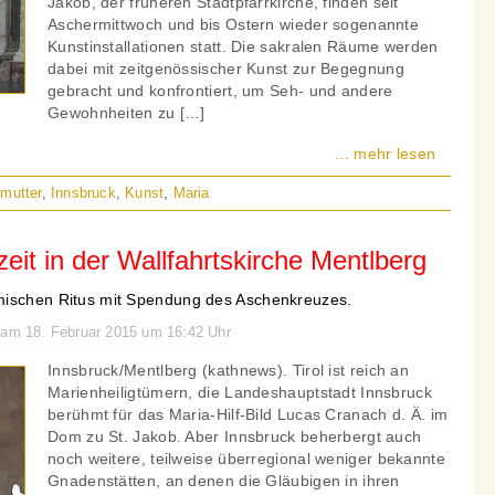
Jakob, der früheren Stadtpfarrkirche, finden seit
Aschermittwoch und bis Ostern wieder sogenannte
Kunstinstallationen statt. Die sakralen Räume werden
dabei mit zeitgenössischer Kunst zur Begegnung
gebracht und konfrontiert, um Seh- und andere
Gewohnheiten zu […]
... mehr lesen
mutter
,
Innsbruck
,
Kunst
,
Maria
eit in der Wallfahrtskirche Mentlberg
mischen Ritus mit Spendung des Aschenkreuzes.
 am 18. Februar 2015 um 16:42 Uhr
Innsbruck/Mentlberg (kathnews). Tirol ist reich an
Marienheiligtümern, die Landeshauptstadt Innsbruck
berühmt für das Maria-Hilf-Bild Lucas Cranach d. Ä. im
Dom zu St. Jakob. Aber Innsbruck beherbergt auch
noch weitere, teilweise überregional weniger bekannte
Gnadenstätten, an denen die Gläubigen in ihren