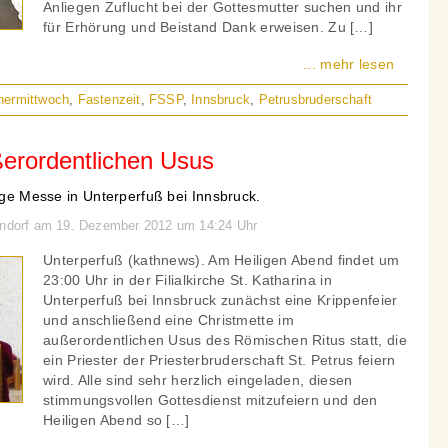
Anliegen Zuflucht bei der Gottesmutter suchen und ihr
für Erhörung und Beistand Dank erweisen. Zu […]
... mehr lesen
hermittwoch
,
Fastenzeit
,
FSSP
,
Innsbruck
,
Petrusbruderschaft
ßerordentlichen Usus
lige Messe in Unterperfuß bei Innsbruck.
dendorf am 19. Dezember 2012 um 14:24 Uhr
Unterperfuß (kathnews). Am Heiligen Abend findet um
23:00 Uhr in der Filialkirche St. Katharina in
Unterperfuß bei Innsbruck zunächst eine Krippenfeier
und anschließend eine Christmette im
außerordentlichen Usus des Römischen Ritus statt, die
ein Priester der Priesterbruderschaft St. Petrus feiern
wird. Alle sind sehr herzlich eingeladen, diesen
stimmungsvollen Gottesdienst mitzufeiern und den
Heiligen Abend so […]