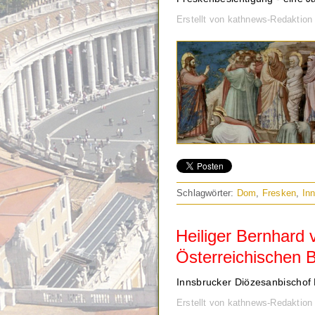
Erstellt von kathnews-Redaktion
Schlagwörter:
Dom
,
Fresken
,
In
Heiliger Bernhard 
Österreichischen 
Innsbrucker Diözesanbischof H
Erstellt von kathnews-Redaktio