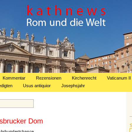
Kommentar
Rezensionen
Kirchenrecht
Vaticanum II
edigten
Usus antiquior
Josephsjahr
nnsbrucker Dom
ahrhundertchance.