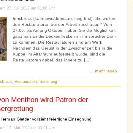
 am 27. Juli 2022 um 01:08 Uhr
Innsbruck (kathnews/domsanierung.tirol). Sie wollen
den Restauratoren bei der Arbeit zuschauen? Vom
27.06. bis Anfang Oktober haben Sie die Möglichkeit,
ganz nah an die Deckenfresken im Innsbrucker Dom
zu kommen. Die Restauratoren sind am Werk
Nachdem das Gerüst in der Zwischenzeit bis in die
Kuppel im Altarraum aufgestellt wurde, sind die
Restauratoren dabei, das Innere zu […]
... mehr lesen
nsbruck
,
Restauration
,
Sanierung
von Menthon wird Patron der
Bergrettung
erman Glettler vollzieht feierliche Einsegnung.
n am 17. Mai 2022 um 00:01 Uhr