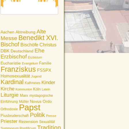
Alte
Aachen
Abtreibung
Benedikt XVI.
Messe
Bischof
Bischöfe
Christus
Ehe
DBK
Deutschland
Erzbischof
Erzbistum
Eucharistie
Familie
Evangelium
Franziskus
FSSPX
Homosexualität
Jugend
Kardinal
Kinder
Kathnews
Kirche
Köln
Kommunion
Latein
Liturgie
Marx
mystagogische
Novus Ordo
Einführung
Müller
Papst
Orthodoxie
Politik
Piusbruderschaft
Presse
Priester
Rezension
Sexualität
Tradition
Summorum Pontificum