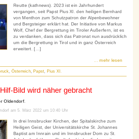
Reutte (kathnews). 2023 ist ein Jahrhundert
vergangen, seit Papst Pius XI. den heiligen Bernhard
von Menthon zum Schutzpatron der Alpenbewohner
und Bergsteiger erklärt hat. Der Initiative von Markus
Wolf, Chef der Bergrettung im Tiroler Außerfern, ist es
zu verdanken, dass sich das Patronat nun ausdrücklich
um die Bergrettung in Tirol und in ganz Österreich
erweitert. […]
... mehr lesen
bruck
,
Österreich
,
Papst
,
Pius XI.
Hilf-Bild wird näher gebracht
or Oldendorf.
endorf am 5. März 2022 um 10:40 Uhr
In drei Innsbrucker Kirchen, der Spitalskirche zum
Heiligen Geist, der Universitätskirche St. Johannes
Baptist am Innrain und im Innsbrucker Dom zu St.