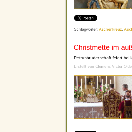
Schlagwörter:
Aschenkreuz
,
Asc
Christmette im au
Petrusbruderschaft feiert hei
Erstellt von Clemens Victor Ol