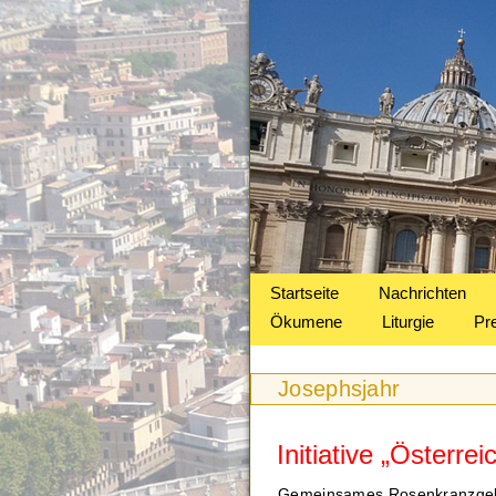
Startseite
Nachrichten
Ökumene
Liturgie
Pr
Josephsjahr
Initiative „Österrei
Gemeinsames Rosenkranzgeb