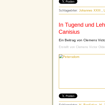
Schlagwörter:
Johannes XXIII.
,
In Tugend und Lehr
Canisius
Ein Beitrag von Clemens Vict
Erstellt von Clemens Victor Old
Schlagwörter:
hl. Bonifatius
,
hl.