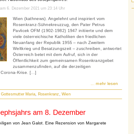
n am 6. Dezember 2021 um 23:14 Uhr
Wien (kathnews). Angelehnt und inspiriert vom
Rosenkranz-Sühnekreuzzug, den Pater Petrus
Pavlicek OFM (1902-1982) 1947 initiierte und dem
viele österreichische Katholiken den friedlichen
Neuanfang der Republik 1955 – nach Zweitem
Weltkrieg und Besatzungszeit – zuschreiben, antwortet
Österreich betet mit dem Aufruf, sich in der
Öffentlichkeit zum gemeinsamen Rosenkranzgebet
zusammenzufinden, auf die derzeitigen
 Corona-Krise. […]
... mehr lesen
. Gottesmutter Maria
,
Rosenkranz
,
Wien
ephsjahrs am 8. Dezember
iligen von Jean Galot. Eine Rezension von Margarete