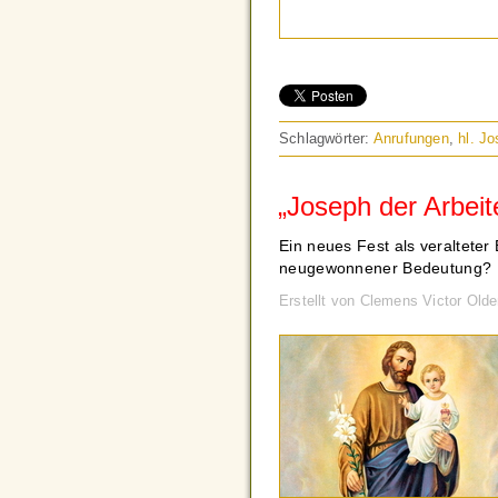
Schlagwörter:
Anrufungen
,
hl. J
„Joseph der Arbeit
Ein neues Fest als veralteter
neugewonnener Bedeutung? Ei
Erstellt von Clemens Victor Old