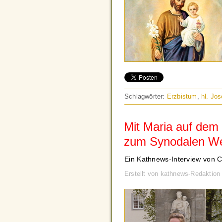
Schlagwörter:
Erzbistum
,
hl. Jo
Mit Maria auf dem
zum Synodalen W
Ein Kathnews-Interview von C
Erstellt von kathnews-Redaktio