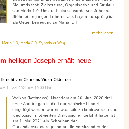
Sie umrisshaft Zielsetzung, Organisation und Struktur
von Maria 1.0! Unsere Initiative wurde von Johanna
Stöhr, einer jungen Lehrerin aus Bayern, ursprünglich
als Gegenbewegung zu Maria […]
... mehr lesen
,
Maria 1.0
,
Maria 2.0
,
Synodaler Weg
um heiligen Joseph erhält neue
Bericht von Clemens Victor Oldendorf.
 am 1. Mai 2021 um 19:33 Uhr
Vatikan (kathnews). Nachdem am 20. Juni 2020 drei
neue Anrufungen in die Lauretanische Litanei
eingefügt worden waren, was teils zu kontroversen und
ideologisch motivierten Diskussionen geführt hatte, ist
am 1. Mai 2021 ein Schreiben der
Gottesdienstkongregation an die Vorsitzenden der