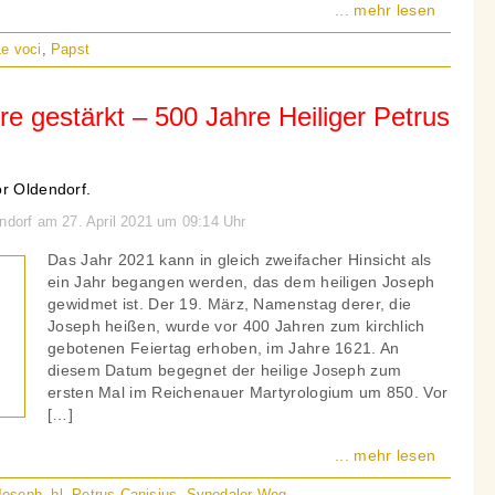
... mehr lesen
Le voci
,
Papst
e gestärkt – 500 Jahre Heiliger Petrus
or Oldendorf.
endorf am 27. April 2021 um 09:14 Uhr
Das Jahr 2021 kann in gleich zweifacher Hinsicht als
ein Jahr begangen werden, das dem heiligen Joseph
gewidmet ist. Der 19. März, Namenstag derer, die
Joseph heißen, wurde vor 400 Jahren zum kirchlich
gebotenen Feiertag erhoben, im Jahre 1621. An
diesem Datum begegnet der heilige Joseph zum
ersten Mal im Reichenauer Martyrologium um 850. Vor
[…]
... mehr lesen
 Joseph
,
hl. Petrus Canisius
,
Synodaler Weg