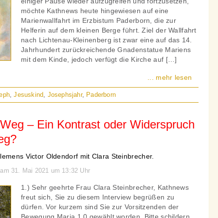
einiger Pause wieder aufzugreifen und fortzusetzen,
möchte Kathnews heute hingewiesen auf eine
Marienwallfahrt im Erzbistum Paderborn, die zur
Helferin auf dem kleinen Berge führt. Ziel der Wallfahrt
nach Lichtenau-Kleinenberg ist zwar eine auf das 14.
Jahrhundert zurückreichende Gnadenstatue Mariens
mit dem Kinde, jedoch verfügt die Kirche auf […]
... mehr lesen
seph
,
Jesuskind
,
Josephsjahr
,
Paderborn
 Weg – Ein Kontrast oder Widerspruch
eg?
lemens Victor Oldendorf mit Clara Steinbrecher.
n am 31. Mai 2021 um 13:32 Uhr
1.) Sehr geehrte Frau Clara Steinbrecher, Kathnews
freut sich, Sie zu diesem Interview begrüßen zu
dürfen. Vor kurzem sind Sie zur Vorsitzenden der
Bewegung Maria 1.0 gewählt worden. Bitte schildern