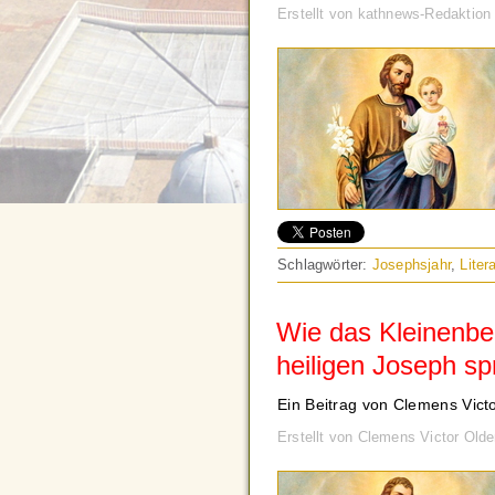
Erstellt von kathnews-Redaktio
Schlagwörter:
Josephsjahr
,
Liter
Wie das Kleinenbe
heiligen Joseph sp
Ein Beitrag von Clemens Vict
Erstellt von Clemens Victor Ol