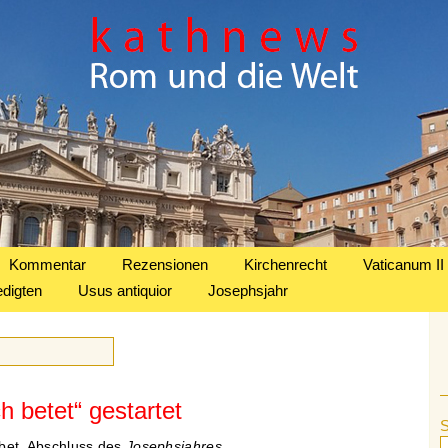
Kommentar
Rezensionen
Kirchenrecht
Vaticanum II
edigten
Usus antiquior
Josephsjahr
ch betet“ gestartet
et. Abschluss des
Josephsjahres
.