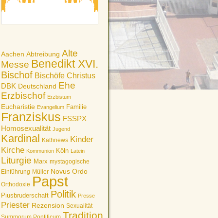
Alte
Aachen
Abtreibung
Benedikt XVI.
Messe
Bischof
Bischöfe
Christus
Ehe
DBK
Deutschland
Erzbischof
Erzbistum
Eucharistie
Familie
Evangelium
Franziskus
FSSPX
Homosexualität
Jugend
Kardinal
Kinder
Kathnews
Kirche
Köln
Kommunion
Latein
Liturgie
Marx
mystagogische
Novus Ordo
Einführung
Müller
Papst
Orthodoxie
Politik
Piusbruderschaft
Presse
Priester
Rezension
Sexualität
Tradition
Summorum Pontificum