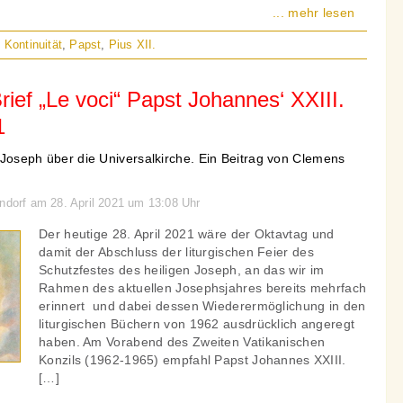
... mehr lesen
,
Kontinuität
,
Papst
,
Pius XII.
rief „Le voci“ Papst Johannes‘ XXIII.
1
 Joseph über die Universalkirche. Ein Beitrag von Clemens
endorf am 28. April 2021 um 13:08 Uhr
Der heutige 28. April 2021 wäre der Oktavtag und
damit der Abschluss der liturgischen Feier des
Schutzfestes des heiligen Joseph, an das wir im
Rahmen des aktuellen Josephsjahres bereits mehrfach
erinnert und dabei dessen Wiederermöglichung in den
liturgischen Büchern von 1962 ausdrücklich angeregt
haben. Am Vorabend des Zweiten Vatikanischen
Konzils (1962-1965) empfahl Papst Johannes XXIII.
[…]