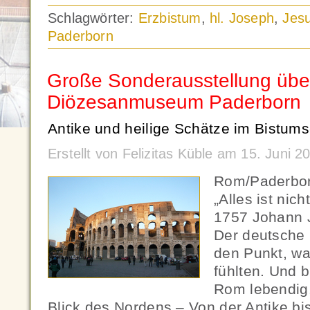
Schlagwörter:
Erzbistum
,
hl. Joseph
,
Jes
Paderborn
Große Sonderausstellung üb
Diözesanmuseum Paderborn
Antike und heilige Schätze im Bistu
Erstellt von Felizitas Küble am 15. Juni 
Rom/Paderbor
„Alles ist nic
1757 Johann 
Der deutsche 
den Punkt, wa
fühlten. Und b
Rom lebendi
Blick des Nordens – Von der Antike bi