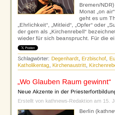
Bremen/NDR) 
Monat „on air“
geht es um T
„Ehrlichkeit“, „Mitleid“, „Opfer“ oder „S
der gern als „Kirchenrebell“ bezeichn
wieder für sich beansprucht. Für die 
Schlagwörter:
Degenhardt
,
Erzbischof
,
E
Katholikentag
,
Kirchenaustritt
,
Kirchenrebe
„Wo Glauben Raum gewinnt“
Neue Akzente in der Priesterfortbildun
Erstellt von kathnews-Redaktion am 15. 
Berlin (kathne