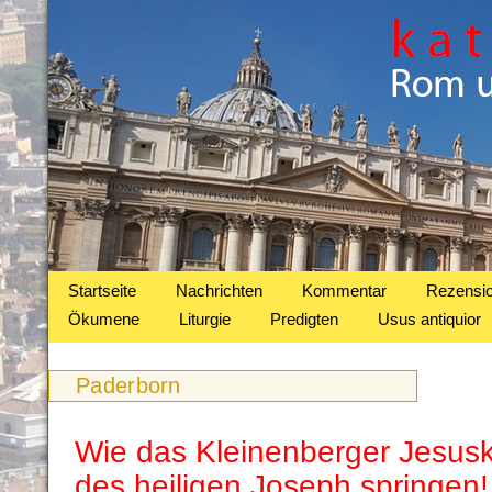
Startseite
Nachrichten
Kommentar
Rezensi
Ökumene
Liturgie
Predigten
Usus antiquior
Paderborn
Wie das Kleinenberger Jesusk
des heiligen Joseph springen!