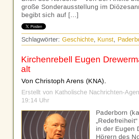
große Sonderausstellung im Diözesa
begibt sich auf […]
Schlagwörter:
Geschichte
,
Kunst
,
Paderb
Kirchenrebell Eugen Drewerm
alt
Von Christoph Arens (KNA).
Erstellt von Katholische Nachrichten-Age
19:14 Uhr
Paderborn (k
„Redefreiheit“
in der Eugen
Hörern des No