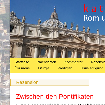
Startseite
Nachrichten
Kommentar
Rezensi
Ökumene
Liturgie
Predigten
Usus antiquior
Rezension
Zwischen den Pontifikaten