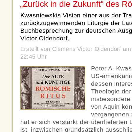
„Zurück in die Zukunft“ des R
Kwasniewskis Vision einer aus der Tra
zurückzugewinnenden Liturgie der Lat
Buchbesprechung zur deutschen Aus
Victor Oldendorf.
Erstellt von Clemens Victor Oldendorf 
22:45 Uhr
Peter A. Kwasn
US-amerikanis
dessen Intere
Theologie der
insbesondere
von Aquin konz
vergangenen 
hat er sich verstärkt der überlieferten
ist, inzwischen grundsätzlich ausschlie