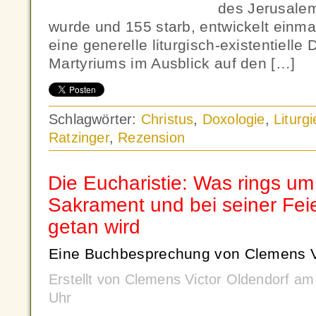
des Jerusale
wurde und 155 starb, entwickelt einm
eine generelle liturgisch-existentielle
Martyriums im Ausblick auf den […]
Schlagwörter:
Christus
,
Doxologie
,
Liturgi
Ratzinger
,
Rezension
Die Eucharistie: Was rings um
Sakrament und bei seiner Fei
getan wird
Eine Buchbesprechung von Clemens Vi
Erstellt von Clemens Victor Oldendorf am
Uhr