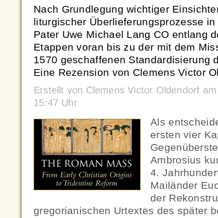
Nach Grundlegung wichtiger Einsichte
liturgischer Überlieferungsprozesse in 
Pater Uwe Michael Lang CO entlang de
Etappen voran bis zu der mit dem M
1570 geschaffenen Standardisierung 
Eine Rezension von Clemens Victor Ol
Erstellt von Clemens Victor Oldendorf a
15:47 Uhr
Als entscheid
ersten vier Ka
Gegenüberste
Ambrosius ku
4. Jahrhundert
Mailänder Euc
der Rekonstru
gregorianischen Urtextes des später b