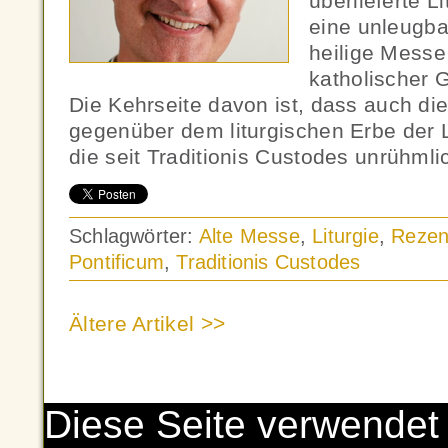
überlieferte Li
eine unleugba
heilige Messe
katholischer 
Die Kehrseite davon ist, dass auch di
gegenüber dem liturgischen Erbe der L
die seit Traditionis Custodes unrühml
Schlagwörter:
Alte Messe
,
Liturgie
,
Rezen
Pontificum
,
Traditionis Custodes
Ältere Artikel >>
Diese Seite verwendet