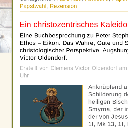
Papstwahl
,
Rezension
Ein christozentrisches Kaleid
Eine Buchbesprechung zu Peter Steph
Ethos – Eikon. Das Wahre, Gute und 
christologischer Perspektive, Augsbu
Victor Oldendorf.
Erstellt von Clemens Victor Oldendorf am
Uhr
Anknüpfend an
Schilderung d
heiligen Bisc
Smyrna, der i
der von Jesus
1f, Mk 13, 1f,