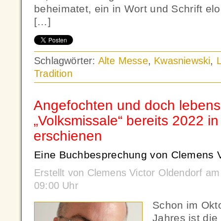
beheimatet, ein in Wort und Schrift el
[…]
Schlagwörter:
Alte Messe
,
Kwasniewski
,
L
Tradition
Angefochten und doch lebensk
„Volksmissale“ bereits 2022 in
erschienen
Eine Buchbesprechung von Clemens Vi
Erstellt von Clemens Victor Oldendorf a
09:00 Uhr
Schon im Okt
Jahres ist die 