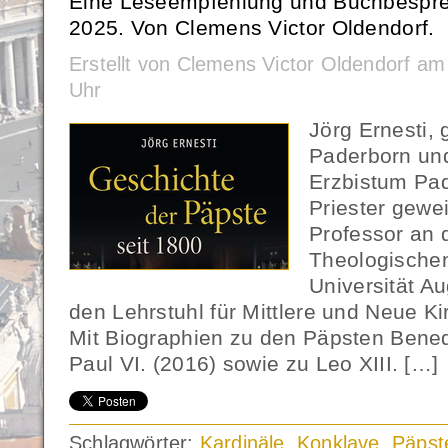
Eine Leseempfehlung und Buchbespre
2025. Von Clemens Victor Oldendorf.
Erstellt von Clemens Victor Oldendorf a
Uhr
Jörg Ernesti,
Paderborn und
Erzbistum Pa
Priester gewei
Professor an 
Theologischen
Universität A
den Lehrstuhl für Mittlere und Neue K
Mit Biographien zu den Päpsten Bened
Paul VI. (2016) sowie zu Leo XIII. […]
Schlagwörter:
Kardinäle
,
Konklave
,
Päpst