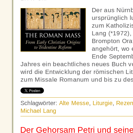
Der aus Nürnb
ursprünglich l
zum Katholiz
Lang (*1972),
Brompton Ora
angehört, wo e
Ende Septemb
Jahres ein beachtliches neues Buch vo
wird die Entwicklung der römischen Li
zum Missale Romanum und bis zu des
Schlagwörter:
Alte Messe
,
Liturgie
,
Rezen
Michael Lang
Der Gehorsam Petri und seine