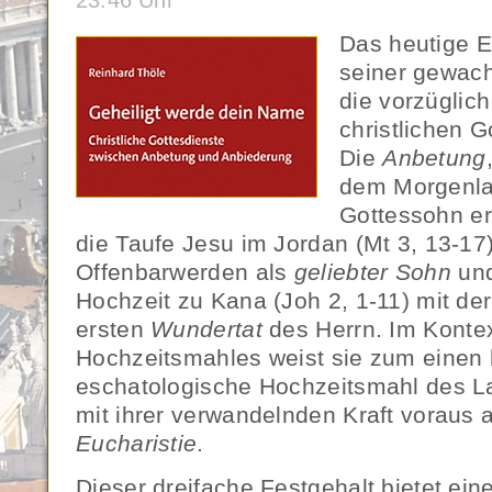
23:46 Uhr
Das heutige Ep
seiner gewach
die vorzüglic
christlichen 
Die
Anbetung
dem Morgenla
Gottessohn er
die Taufe Jesu im Jordan (Mt 3, 13-17
Offenbarwerden als
geliebter Sohn
und
Hochzeit zu Kana (Joh 2, 1-11) mit der
ersten
Wundertat
des Herrn. Im Konte
Hochzeitsmahles weist sie zum einen 
eschatologische Hochzeitsmahl des 
mit ihrer verwandelnden Kraft voraus
Eucharistie
.
Dieser dreifache Festgehalt bietet ei