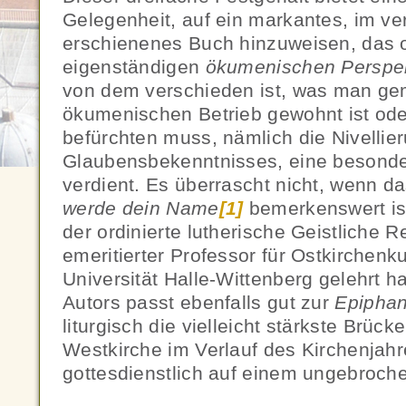
Gelegenheit, auf ein markantes, im v
erschienenes Buch hinzuweisen, das 
eigenständigen
ökumenischen Perspe
von dem verschieden ist, was man g
ökumenischen Betrieb gewohnt ist od
befürchten muss, nämlich die Nivellie
Glaubensbekenntnisses, eine besond
verdient. Es überrascht nicht, wenn 
werde dein Name
[1]
bemerkenswert ist
der ordinierte lutherische Geistliche 
emeritierter Professor für Ostkirchenk
Universität Halle-Wittenberg gelehrt h
Autors passt ebenfalls gut zur
Epiphan
liturgisch die vielleicht stärkste Brüc
Westkirche im Verlauf des Kirchenjahr
gottesdienstlich auf einem ungebroch