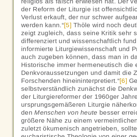
religiös als falsch erwiesen hat. Der 
der Reform der Liturgie ist offensichtl
Verlust erkauft, der nur schwer aufge
werden kann.“
[5]
Thöle wird noch deutl
zeigt zugleich, dass seine Kritik sehr 
differenziert und wissenschaftlich fundi
informierte Liturgiewissenschaft und 
auch zugeben können, dass man in das
Historische immer hermeneutisch die 
Denkvoraussetzungen und damit die Ze
Forschenden hineininterpretiert.“
[6]
Ge
selbstverständlich zunächst die Den
der Liturgiereformer der 1960ger Jahre
ursprungsgemäßeren Liturgie näherko
den
Menschen von heute
besser errei
größere Nähe zu einem vermeintliche
zuletzt ökumenisch angetrieben, sollte
eucharistische Theologie von einer
ge