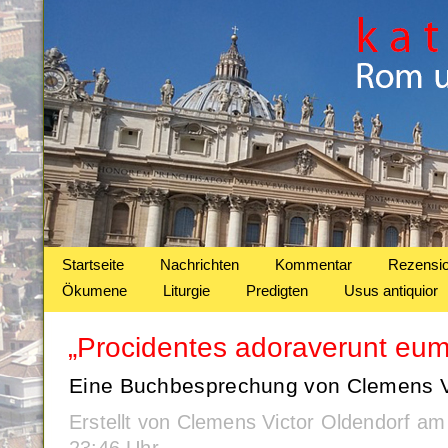
Startseite
Nachrichten
Kommentar
Rezensi
Ökumene
Liturgie
Predigten
Usus antiquior
„Procidentes adoraverunt eum
Eine Buchbesprechung von Clemens Vi
Erstellt von Clemens Victor Oldendorf a