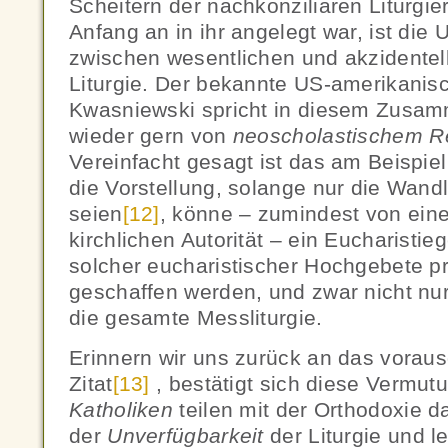
Scheitern der nachkonziliaren Liturgi
Anfang an in ihr angelegt war, ist die
zwischen wesentlichen und akzidentel
Liturgie. Der bekannte US-amerikanis
Kwasniewski spricht in diesem Zusa
wieder gern von
neoscholastischem R
Vereinfacht gesagt ist das am Beispie
die Vorstellung, solange nur die Wan
seien
[12]
, könne – zumindest von ein
kirchlichen Autorität – ein Eucharistie
solcher eucharistischer Hochgebete pr
geschaffen werden, und zwar nicht nu
die gesamte Messliturgie.
Erinnern wir uns zurück an das voraus
Zitat
[13]
, bestätigt sich diese Vermut
Katholiken
teilen mit der Orthodoxie 
der
Unverfügbarkeit
der Liturgie und le