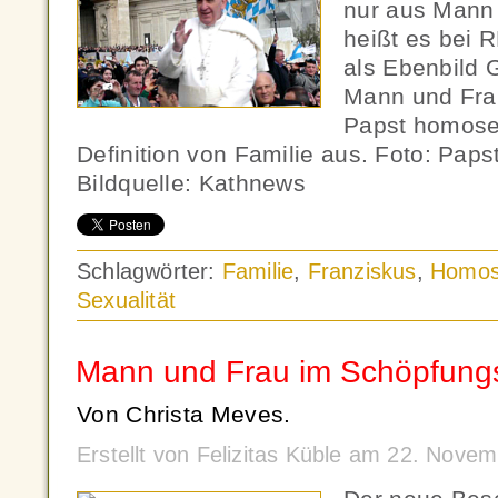
nur aus Mann
heißt es bei R
als Ebenbild G
Mann und Frau
Papst homose
Definition von Familie aus. Foto: Paps
Bildquelle: Kathnews
Schlagwörter:
Familie
,
Franziskus
,
Homose
Sexualität
Mann und Frau im Schöpfung
Von Christa Meves.
Erstellt von Felizitas Küble am 22. Nov