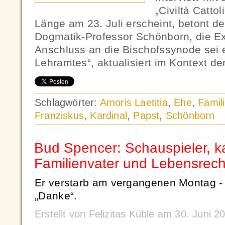
„Civiltà Cattol
Länge am 23. Juli erscheint, betont de
Dogmatik-Professor Schönborn, die Ex
Anschluss an die Bischofssynode sei e
Lehramtes“, aktualisiert im Kontext de
Schlagwörter:
Amoris Laetitia
,
Ehe
,
Famili
Franziskus
,
Kardinal
,
Papst
,
Schönborn
Bud Spencer: Schauspieler, ka
Familienvater und Lebensrech
Er verstarb am vergangenen Montag - 
„Danke“.
Erstellt von Felizitas Küble am 30. Juni 