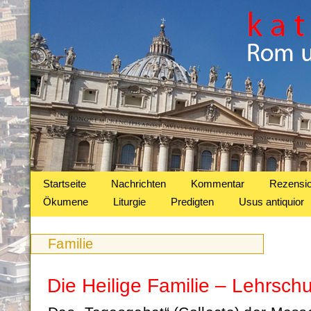
Startseite
Nachrichten
Kommentar
Rezensi
Ökumene
Liturgie
Predigten
Usus antiquior
Familie
Die Heilige Familie – Lehrschu