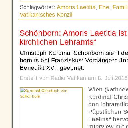
Schlagwörter:
Amoris Laetitia
,
Ehe
,
Famil
Vatikanisches Konzil
Schönborn: Amoris Laetitia ist
kirchlichen Lehramts“
Christoph Kardinal Schönborn sieht 
bereits bei Franziskus‘ Vorgängern Jo
Benedikt XVI. geebnet.
Erstellt von Radio Vatikan am 8. Juli 201
Wien (kathne
Kardinal Chri
den lehramtli
Päpstlichen S
Laetitia“ her
Interview mit 