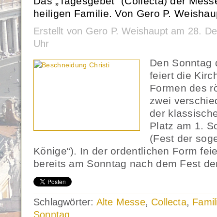
Das „Tagesgebet“ (Collecta) der Mes
heiligen Familie. Von Gero P. Weishau
Erstellt von Gero P. Weishaupt am 28. 
Uhr
Den Sonntag d
feiert die Ki
Formen des r
zwei verschie
der klassisch
Platz am 1. S
(Fest der sog
Könige“). In der ordentlichen Form feie
bereits am Sonntag nach dem Fest de
Schlagwörter:
Alte Messe
,
Collecta
,
Famil
Sonntag