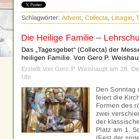
Schlagwörter:
Advent
,
Collecta
,
Liturgie
,
Die Heilige Familie – Lehrschu
Das „Tagesgebet“ (Collecta) der Mes
heiligen Familie. Von Gero P. Weishau
Erstellt von Gero P. Weishaupt am 28. 
Uhr
Den Sonntag d
feiert die Ki
Formen des r
zwei verschie
der klassisch
Platz am 1. S
(Fest der sog