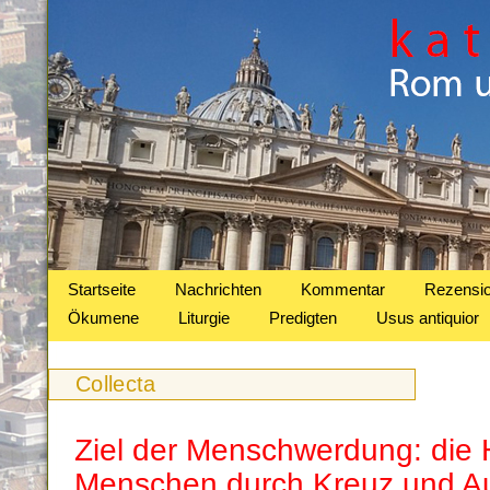
Startseite
Nachrichten
Kommentar
Rezensi
Ökumene
Liturgie
Predigten
Usus antiquior
Collecta
Ziel der Menschwerdung: die H
Menschen durch Kreuz und A