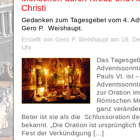
Christi
Gedanken zum Tagesgebet vom 4. Ad
Gero P. Weishaupt.
Erstellt von Gero P. Weishaupt am 18. 
Uhr
Das Tagesgebe
Adventssonnt
Pauls VI. ist 
Adventssonnta
zur Oration i
Römischen M
ganz veränder
Beter ist sie als die Schlussoration d
bekannt. „Die Oration ist ursprünglich
Fest der Verkündigung […]