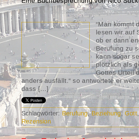
Eine Buchbesprechung von Nico Suck
Erstellt von kathnews-Redaktion am 2. Ap
“Man kommt da
lesen wir auf 
ob er dann en
Berufung zu s
kann sogar se
plötzlich als 
Gottes Urteil
anders ausfällt.“ so antwortete er weit
dass […]
Schlagwörter:
Berufung
,
Beziehung
,
Gott
Rezension