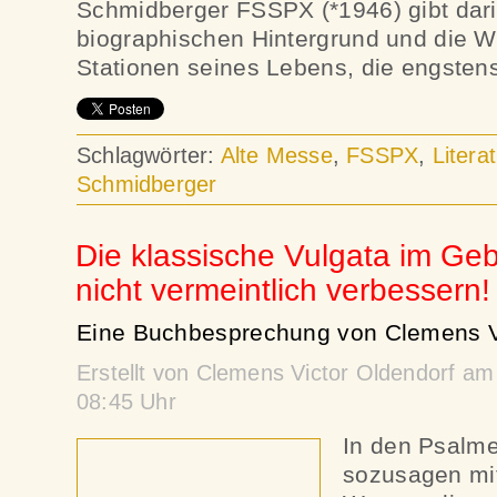
Schmidberger FSSPX (*1946) gibt darin
biographischen Hintergrund und die 
Stationen seines Lebens, die engsten
Schlagwörter:
Alte Messe
,
FSSPX
,
Literat
Schmidberger
Die klassische Vulgata im Geb
nicht vermeintlich verbessern!
Eine Buchbesprechung von Clemens Vi
Erstellt von Clemens Victor Oldendorf a
08:45 Uhr
In den Psalme
sozusagen mi