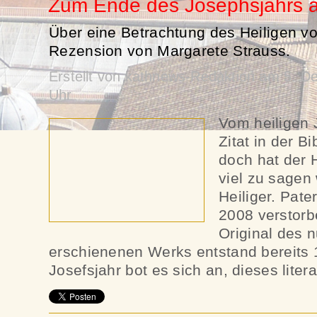
Zum Ende des Josephsjahrs 
Über eine Betrachtung des Heiligen vo
Rezension von Margarete Strauss.
Erstellt von kathnews-Redaktion am 5. 
Uhr
Vom heiligen J
Zitat in der Bi
doch hat der 
viel zu sagen
Heiliger. Pate
2008 verstorb
Original des 
erschienenen Werks entstand bereits 
Josefsjahr bot es sich an, dieses liter