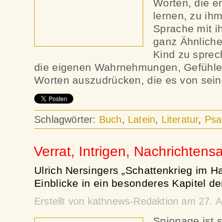
Worten, die er
lernen, zu ih
Sprache mit i
ganz Ähnliche
Kind zu sprech
die eigenen Wahrnehmungen, Gefühle 
Worten auszudrücken, die es von sein
Schlagwörter:
Buch
,
Latein
,
Literatur
,
Psa
Verrat, Intrigen, Nachrichten
Ulrich Nersingers „Schattenkrieg im H
Einblicke in ein besonderes Kapitel d
Erstellt von kathnews-Redaktion am 27. A
Spionage ist s