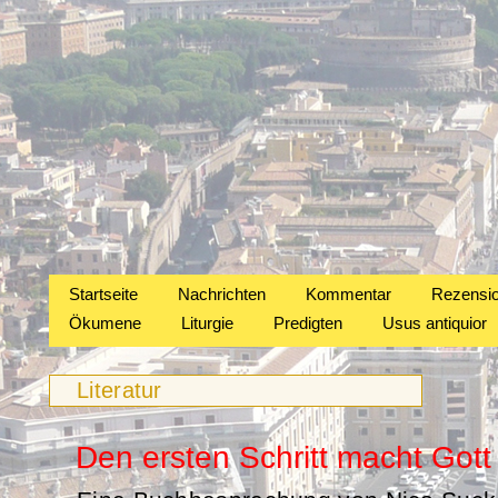
Startseite
Nachrichten
Kommentar
Rezensi
Ökumene
Liturgie
Predigten
Usus antiquior
Literatur
Den ersten Schritt macht Gott