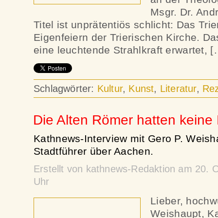
Msgr. Dr. And
Titel ist unprätentiös schlicht: Das Tri
Eigenfeiern der Trierischen Kirche. 
eine leuchtende Strahlkraft erwartet, [
Schlagwörter:
Kultur
,
Kunst
,
Literatur
,
Rez
Die Alten Römer hatten keine 
Kathnews-Interview mit Gero P. Weish
Stadtführer über Aachen.
Erstellt von kathnews-Redaktion am 20. 
Uhr
Lieber, hochw
Weishaupt, Ka