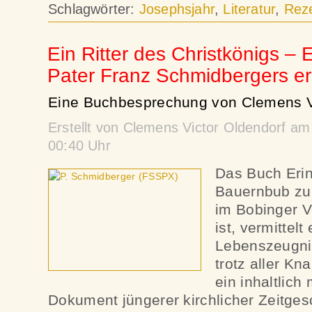
Schlagwörter:
Josephsjahr
,
Literatur
,
Rez
Ein Ritter des Christkönigs –
Pater Franz Schmidbergers e
Eine Buchbesprechung von Clemens Vi
Erstellt von Clemens Victor Oldendorf a
00:40 Uhr
Das Buch Eri
Bauernbub zu
im Bobinger V
ist, vermittel
Lebenszeugnis
trotz aller K
ein inhaltlic
Dokument jüngerer kirchlicher Zeitges