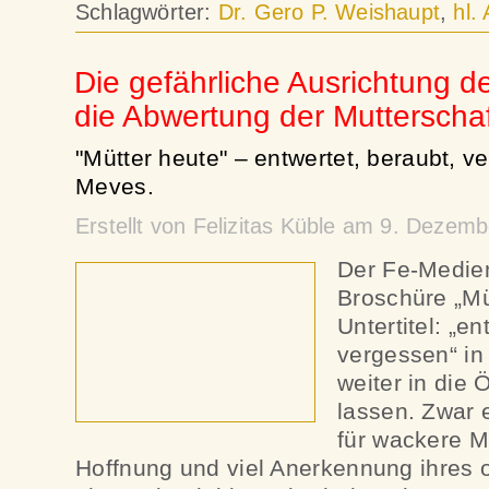
Schlagwörter:
Dr. Gero P. Weishaupt
,
hl.
Die gefährliche Ausrichtung d
die Abwertung der Mutterschaf
"Mütter heute" – entwertet, beraubt, v
Meves.
Erstellt von Felizitas Küble am 9. Deze
Der Fe-Medie
Broschüre „Mü
Untertitel: „en
vergessen“ in 
weiter in die Ö
lassen. Zwar 
für wackere M
Hoffnung und viel Anerkennung ihres 