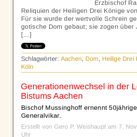
Erzbischof Ra
Reliquien der Heiligen Drei Könige vo
Für sie wurde der wertvolle Schrein g
gotische Dom gebaut; sie zogen über
[…]
Schlagwörter:
Aachen
,
Dom
,
Heilige Drei
Köln
Generationenwechsel in der L
Bistums Aachen
Bischof Mussinghoff ernennt 50jährig
Generalvikar.
Erstellt von Gero P. Weishaupt am 7. N
Uhr