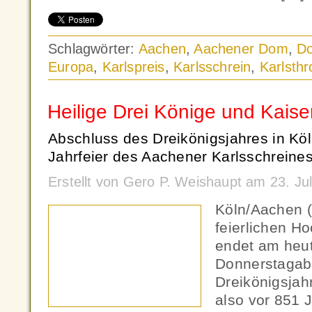
Schlagwörter:
Aachen
,
Aachener Dom
,
D
Europa
,
Karlspreis
,
Karlsschrein
,
Karlsthr
Heilige Drei Könige und Kaise
Abschluss des Dreikönigsjahres in Köl
Jahrfeier des Aachener Karlsschreines
Erstellt von Gero P. Weishaupt am 23. Ju
Köln/Aachen (
feierlichen H
endet am heu
Donnerstagab
Dreikönigsjahr
also vor 851 