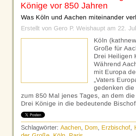
Könige vor 850 Jahren
Was Köln und Aachen miteinander ver
Erstellt von Gero P. Weishaupt am 22. Ju
Köln (kathnew
Große für Aach
Drei Heiligen 
Während Aac
mit Europa de
„Vaters Europa
gedenken die 
zum 850 Mal jenes Tages, an dem die 
Drei Könige in die bedeutende Bischo
Schlagwörter:
Aachen
,
Dom
,
Erzbischof
,
der Große
,
Köln
,
Paris