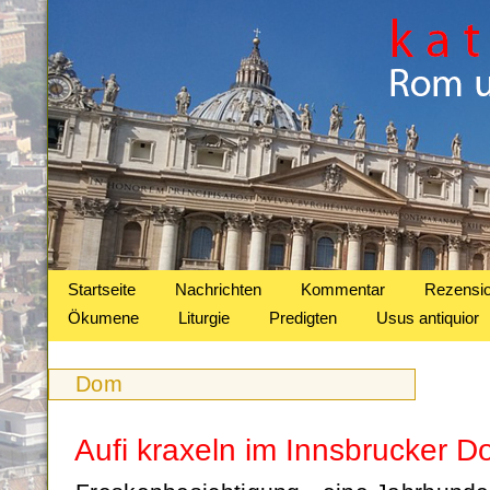
Startseite
Nachrichten
Kommentar
Rezensi
Ökumene
Liturgie
Predigten
Usus antiquior
Dom
Aufi kraxeln im Innsbrucker 