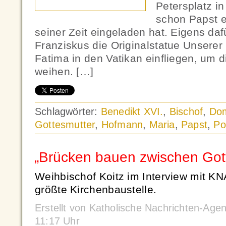
Petersplatz i
schon Papst e
seiner Zeit eingeladen hat. Eigens daf
Franziskus die Originalstatue Unserer
Fatima in den Vatikan einfliegen, um d
weihen. […]
Schlagwörter:
Benedikt XVI.
,
Bischof
,
Do
Gottesmutter
,
Hofmann
,
Maria
,
Papst
,
Po
„Brücken bauen zwischen Got
Weihbischof Koitz im Interview mit K
größte Kirchenbaustelle.
Erstellt von Katholische Nachrichten-Age
11:17 Uhr