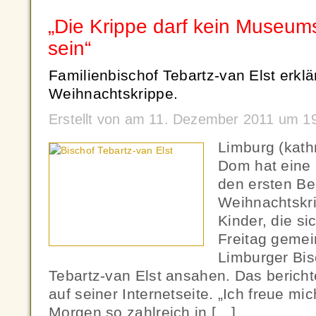
„Die Krippe darf kein Museu
sein“
Familienbischof Tebartz-van Elst erklä
Weihnachtskrippe.
Erstellt von am 11. Dezember 2011 um 1
Limburg (kath
Dom hat eine 
den ersten Be
Weihnachtskri
Kinder, die si
Freitag geme
Limburger Bis
Tebartz-van Elst ansahen. Das berich
auf seiner Internetseite. „Ich freue mi
Morgen so zahlreich in […]