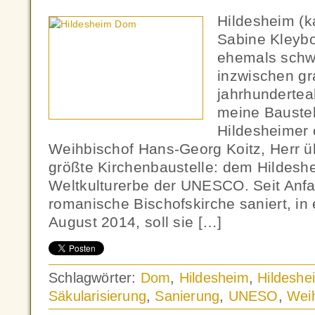
Hildesheim (
Sabine Kleybo
ehemals schw
inzwischen gr
jahrhundertea
meine Baustel
Hildesheimer 
Weihbischof Hans-Georg Koitz, Herr 
größte Kirchenbaustelle: dem Hildes
Weltkulturerbe der UNESCO. Seit Anfa
romanische Bischofskirche saniert, in
August 2014, soll sie […]
Schlagwörter:
Dom
,
Hildesheim
,
Hildesh
Säkularisierung
,
Sanierung
,
UNESO
,
Wei