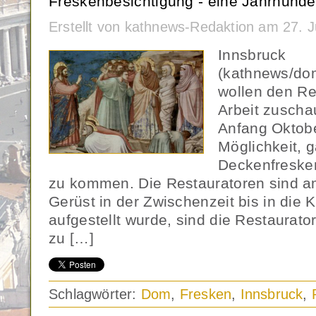
Freskenbesichtigung - eine Jahrhunde
Erstellt von kathnews-Redaktion am 27. 
Innsbruck
(kathnews/dom
wollen den Re
Arbeit zuscha
Anfang Oktobe
Möglichkeit, 
Deckenfreske
zu kommen. Die Restauratoren sind
Gerüst in der Zwischenzeit bis in die 
aufgestellt wurde, sind die Restaurato
zu […]
Schlagwörter:
Dom
,
Fresken
,
Innsbruck
,