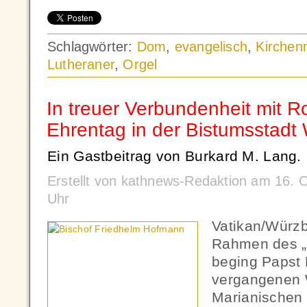
Schlagwörter:
Dom
,
evangelisch
,
Kirchen
Lutheraner
,
Orgel
In treuer Verbundenheit mit 
Ehrentag in der Bistumsstadt
Ein Gastbeitrag von Burkard M. Lang.
Erstellt von kathnews-Redaktion am 16. 
Uhr
Vatikan/Würzb
Rahmen des „
beging Papst
vergangenen
Marianischen