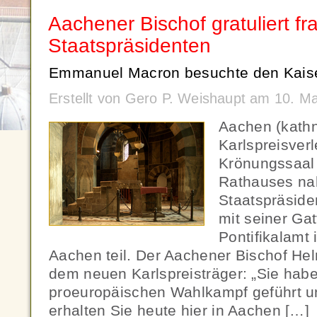
Aachener Bischof gratuliert f
Staatspräsidenten
Emmanuel Macron besuchte den Kais
Erstellt von Gero P. Weishaupt am 10. M
Aachen (kathn
Karlspreisver
Krönungssaal
Rathauses na
Staatspräsid
mit seiner Ga
Pontifikalamt
Aachen teil. Der Aachener Bischof Hel
dem neuen Karlspreisträger: „Sie hab
proeuropäischen Wahlkampf geführt u
erhalten Sie heute hier in Aachen […]