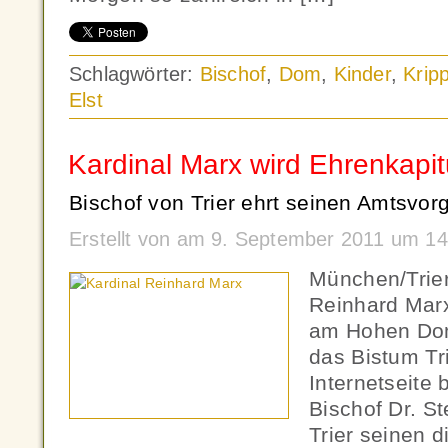
Schlagwörter:
Bischof
,
Dom
,
Kinder
,
Krip
Elst
Kardinal Marx wird Ehrenkapitul
Bischof von Trier ehrt seinen Amtsvor
Erstellt von am 9. September 2011 um 14
München/Trier
Reinhard Marx
am Hohen Dom
das Bistum Tri
Internetseite 
Bischof Dr. 
Trier seinen 