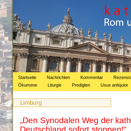
Startseite
Nachrichten
Kommentar
Rezensi
Ökumene
Liturgie
Predigten
Usus antiquior
Limburg
„Den Synodalen Weg der katho
Deutschland sofort stoppen!“