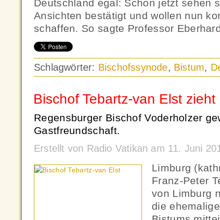
Deutschland egal: Schon jetzt sehen si
Ansichten bestätigt und wollen nun ko
schaffen. So sagte Professor Eberhar
Schlagwörter:
Bischofssynode
,
Bistum
,
D
Bischof Tebartz-van Elst zieht
Regensburger Bischof Voderholzer ge
Gastfreundschaft.
Erstellt von Radio Vatikan am 11. Juni 2
Limburg (kath
Franz-Peter Te
von Limburg 
die ehemalige
Bistums mittei