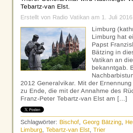
Tebartz-van Elst.
Erstellt von Radio Vatikan am 1. Juli 201
Limburg (kat
Limburg hat e
Papst Franzis
Bätzing in die
Vatikan an di
bekanntgab. Bä
Nachbarbistum
2012 Generalvikar. Mit der Ernennung
zu Ende, die mit der Annahme des Rück
Franz-Peter Tebartz-van Elst am […]
Schlagwörter:
Bischof
,
Georg Bätzing
,
He
Limburg
,
Tebartz-van Elst
,
Trier