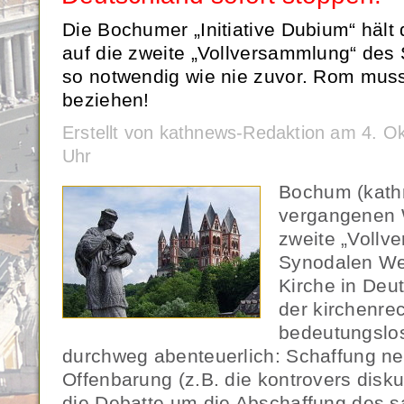
Die Bochumer „Initiative Dubium“ häl
auf die zweite „Vollversammlung“ des
so notwendig wie nie zuvor. Rom muss
beziehen!
Erstellt von kathnews-Redaktion am 4. O
Uhr
Bochum (kathn
vergangenen 
zweite „Vollv
Synodalen We
Kirche in Deu
der kirchenrec
bedeutungslo
durchweg abenteuerlich: Schaffung ne
Offenbarung (z.B. die kontrovers disk
die Debatte um die Abschaffung des 