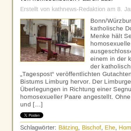
Erstellt von kathnews-Redaktion am 8. J
Bonn/Würzbur
katholische D
Menke hält S
homosexuelle 
ausgeschloss
einem in der
der katholis
„Tagespost“ veröffentlichten Gutachten
Bistums Limburg hervor. Der Limburger
Überlegungen in Richtung einer Segn
homosexueller Paare angestellt. Ohne 
und […]
Schlagwörter:
Bätzing
,
Bischof
,
Ehe
,
Homo