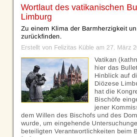
Wortlaut des vatikanischen Bu
Limburg
Zu einem Klima der Barmherzigkeit u
zurückfinden.
Erstellt von Felizitas Küble am 27. März
Vatikan (kath
hier das Bulle
Hinblick auf d
Diözese Limbu
hat die Kongre
Bischöfe eing
jener Kommiss
dem Willen des Bischofs und des Domk
wurde, um eingehende Untersuchungen
beteiligten Verantwortlichkeiten beim