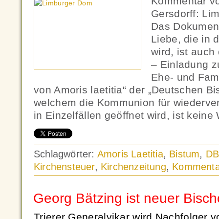
Kommentar vo
Gersdorff: Li
Das Dokument
Liebe, die in 
wird, ist auch
– Einladung z
Ehe- und Fami
von Amoris laetitia“ der „Deutschen Bi
welchem die Kommunion für wiederver
in Einzelfällen geöffnet wird, ist kein
Schlagwörter:
Amoris Laetitia
,
Bistum
,
DB
Kirchensteuer
,
Kirchenzeitung
,
Kommenta
Georg Bätzing ist neuer Bisc
Trierer Generalvikar wird Nachfolger 