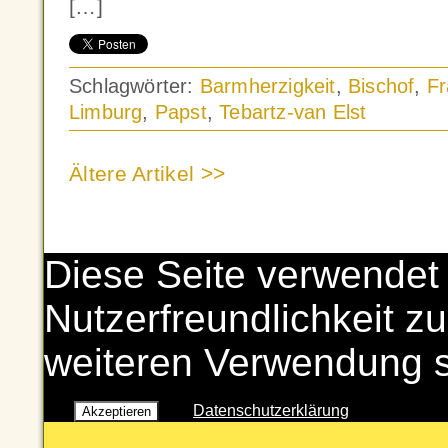
[…]
Schlagwörter:
Barmherzigkeit
,
Bischof
,
Fr
Limburg
,
Papst
,
Tebartz-van Elst
Ältere Artikel >>
Diese Seite verwendet
Nutzerfreundlichkeit zu
weiteren Verwendung 
Datenschutzerklärung
Akzeptieren