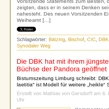
Vorsitzende Statements zum Besten, d
zeigten, dass er in seinem Denken s
nahesteht. Des neuen Vorsitzenden Ein
Weiheamt […]
Schlagwörter:
Bätzing
,
Bischof
,
CIC
,
DBK
Synodaler Weg
Die DBK hat mit ihrem jüngst
Büchse der Pandora geöffnet
Bistumszeitung Limburg schreibt: DBK
laetitia" ist Modell für weitere „heikle“ 
Erstellt von Mathias von Gersdorff am 6
Uhr