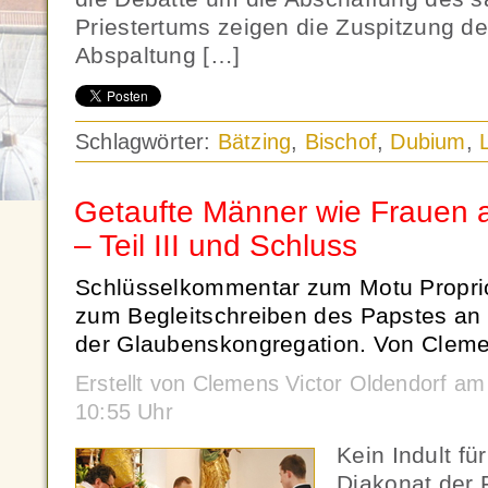
Priestertums zeigen die Zuspitzung de
Abspaltung […]
Schlagwörter:
Bätzing
,
Bischof
,
Dubium
,
Getaufte Männer wie Frauen a
– Teil III und Schluss
Schlüsselkommentar zum Motu Proprio
zum Begleitschreiben des Papstes an 
der Glaubenskongregation. Von Clemen
Erstellt von Clemens Victor Oldendorf a
10:55 Uhr
Kein Indult f
Diakonat der 