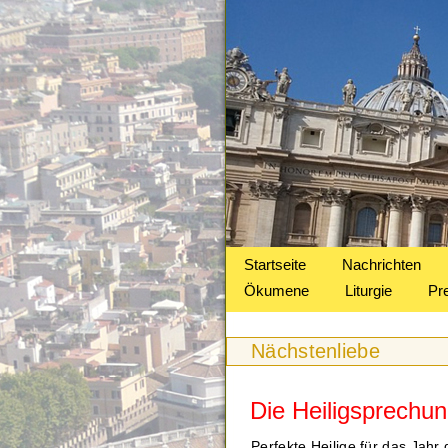
Startseite
Nachrichten
Ökumene
Liturgie
Pr
Nächstenliebe
Die Heiligsprechu
Perfekte Heilige für das Jahr