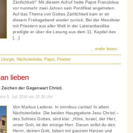
Zärtlichkeit!“ Mit diesem Aufruf hatte Papst Franziskus
vor nunmehr zwei Jahren sein Pontifikat angetreten.
Auf das Thema von Gottes Zärtlichkeit kam er an
diesem Freitagabend wieder zurück. Bei der Messfeier
mit Priestern aus aller Welt in der Lateranbasilika
predigte er über die Lesung aus dem 11. Kapitel des
[…]
... mehr lesen
,
Liturgie
,
Nächstenliebe
,
Papst
,
Priester
an lieben
 Zeichen der Gegenwart Christi.
 am 5. Juli 2014 um 20:35 Uhr
Von Markus Lederer. In omnibus caritas! In allem
Nächstenliebe. Die beiden Hauptgebote Jesu Christi –
des Sohnes Gottes, sind klar: „Höre, Israel, der Herr,
unser Gott, ist der einzige Herr. Darum sollst du den
Herrn, deinen Gott, lieben mit ganzem Herzen und