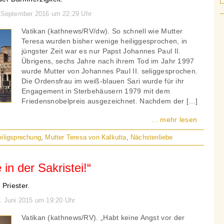
. September 2016 um 22:29 Uhr
Vatikan (kathnews/RV/dw). So schnell wie Mutter
Teresa wurden bisher wenige heiliggesprochen, in
jüngster Zeit war es nur Papst Johannes Paul II.
Übrigens, sechs Jahre nach ihrem Tod im Jahr 1997
wurde Mutter von Johannes Paul II. seliggesprochen.
Die Ordensfrau im weiß-blauen Sari wurde für ihr
Engagement in Sterbehäusern 1979 mit dem
Friedensnobelpreis ausgezeichnet. Nachdem der […]
... mehr lesen
iligsprechung
,
Mutter Teresa von Kalkutta
,
Nächstenliebe
 in der Sakristei!“
Priester.
4. Juni 2015 um 19:20 Uhr
Vatikan (kathnews/RV). „Habt keine Angst vor der