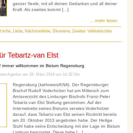
ganzer Seele, mit all deinen Gedanken und all deiner
Kraft. Als zweites kommt […]
... mehr lesen
Kirche
,
Liebe
,
Nächstenliebe
,
Ökumene
,
Zweites Vatikanisches
ür Tebartz-van Elst
f immer willkommen im Bistum Regensburg.
chten-Agentur am 28. März 2014 um 14:32 Uhr
Regensburg (kathnews/KNA). Der Regensburger
Bischof Rudolf Voderholzer hat am Mittwoch zum
Amtsverzicht des Limburger Bischofs Franz-Peter
Tebartz-van Elst Stellung genommen. Auf der
Internetseite seines Bistums verwies Voderholzer
darauf, dass Tebartz-van Elst seinen Rücktritt bereits
am 20. Oktober 2013 angeboten habe. Der Heilige
Stuhl habe seine Entscheidung mit der Lage im Bistum
Limburg begründet. Diese habe […]