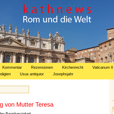
Kommentar
Rezensionen
Kirchenrecht
Vaticanum II
edigten
Usus antiquior
Josephsjahr
ng von Mutter Teresa
 der Barmherzigkeit.