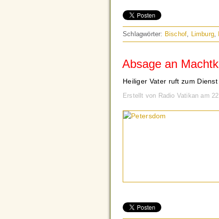
Schlagwörter:
Bischof
,
Limburg
,
Absage an Machtkä
Heiliger Vater ruft zum Diens
Erstellt von Radio Vatikan am 2