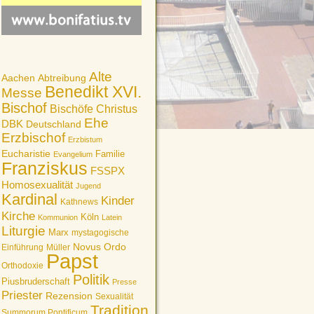
Alte
Aachen
Abtreibung
Benedikt XVI.
Messe
Bischof
Bischöfe
Christus
Ehe
DBK
Deutschland
Erzbischof
Erzbistum
Eucharistie
Familie
Evangelium
Franziskus
FSSPX
Homosexualität
Jugend
Kardinal
Kinder
Kathnews
Kirche
Köln
Kommunion
Latein
Liturgie
Marx
mystagogische
Novus Ordo
Einführung
Müller
Papst
Orthodoxie
Politik
Piusbruderschaft
Presse
Priester
Rezension
Sexualität
Tradition
Summorum Pontificum