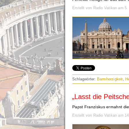
Erstellt von Radio Vatikan am 5
Schlagwörter:
Barmherzigkeit
,
He
„Lasst die Peitsche
Papst Franziskus ermahnt die 
Erstellt von Radio Vatikan am 1