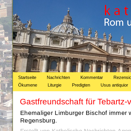
Startseite
Nachrichten
Kommentar
Rezensi
Ökumene
Liturgie
Predigten
Usus antiquior
Gastfreundschaft für Tebartz-v
Ehemaliger Limburger Bischof immer 
Regensburg.