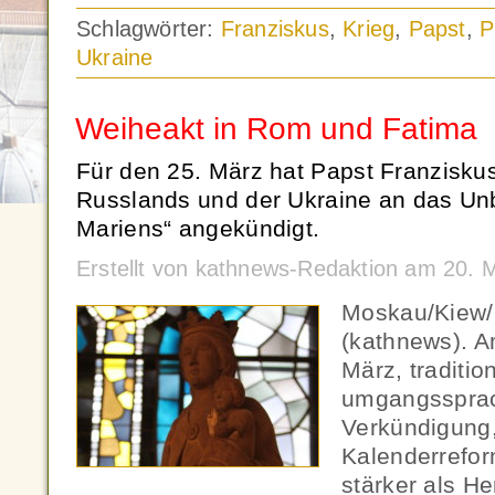
Schlagwörter:
Franziskus
,
Krieg
,
Papst
,
P
Ukraine
Weiheakt in Rom und Fatima
Für den 25. März hat Papst Franzisku
Russlands und der Ukraine an das Un
Mariens“ angekündigt.
Erstellt von kathnews-Redaktion am 20.
Moskau/Kiew
(kathnews). 
März, traditio
umgangssprac
Verkündigung,
Kalenderreform
stärker als He