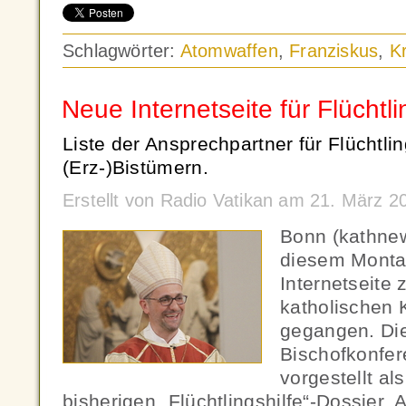
Schlagwörter:
Atomwaffen
,
Franziskus
,
K
Neue Internetseite für Flüchtli
Liste der Ansprechpartner für Flüchtli
(Erz-)Bistümern.
Erstellt von Radio Vatikan am 21. März 
Bonn (kathne
diesem Montag
Internetseite 
katholischen 
gegangen. Di
Bischofkonfer
vorgestellt al
bisherigen „Flüchtlingshilfe“-Dossier. 