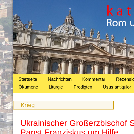
Startseite
Nachrichten
Kommentar
Rezensi
Ökumene
Liturgie
Predigten
Usus antiquior
Krieg
Ukrainischer Großerzbischof S
Papst Franziskus um Hilfe