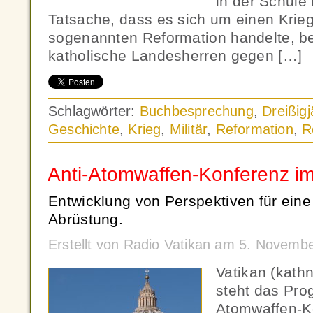
in der Schule
Tatsache, dass es sich um einen Krie
sogenannten Reformation handelte, be
katholische Landesherren gegen […]
Schlagwörter:
Buchbesprechung
,
Dreißigj
Geschichte
,
Krieg
,
Militär
,
Reformation
,
R
Anti-Atomwaffen-Konferenz im
Entwicklung von Perspektiven für eine
Abrüstung.
Erstellt von Radio Vatikan am 5. Novemb
Vatikan (kath
steht das Pro
Atomwaffen-K