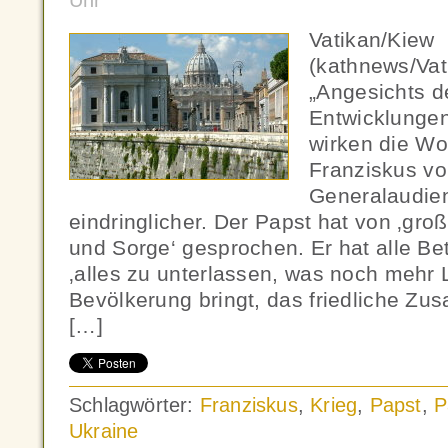
Uhr
Vatikan/Kiew
(kathnews/Va
„Angesichts d
Entwicklungen
wirken die Wo
Franziskus vo
Generalaudien
eindringlicher. Der Papst hat von ‚gr
und Sorge‘ gesprochen. Er hat alle Bet
‚alles zu unterlassen, was noch mehr 
Bevölkerung bringt, das friedliche Z
[…]
Schlagwörter:
Franziskus
,
Krieg
,
Papst
,
P
Ukraine