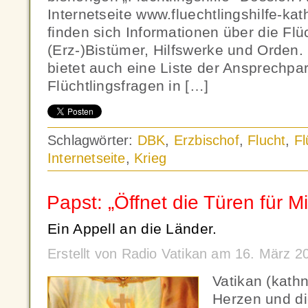
Internetseite www.fluechtlingshilfe-kat
finden sich Informationen über die Flüc
(Erz-)Bistümer, Hilfswerke und Orden.
bietet auch eine Liste der Ansprechpar
Flüchtlingsfragen in […]
Schlagwörter:
DBK
,
Erzbischof
,
Flucht
,
Fl
Internetseite
,
Krieg
Papst: „Öffnet die Türen für M
Ein Appell an die Länder.
Erstellt von Radio Vatikan am 16. März 
Vatikan (kath
Herzen und di