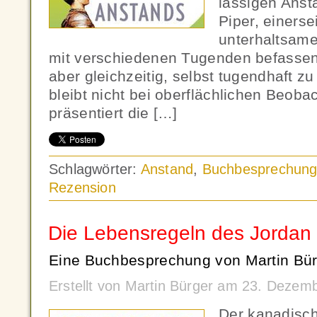
lässigen Anst
Piper, einerse
unterhaltsame
mit verschiedenen Tugenden befassen, 
aber gleichzeitig, selbst tugendhaft z
bleibt nicht bei oberflächlichen Beob
präsentiert die […]
Schlagwörter:
Anstand
,
Buchbesprechun
Rezension
Die Lebensregeln des Jordan
Eine Buchbesprechung von Martin Bür
Erstellt von Martin Bürger am 23. Dezem
Der kanadisc