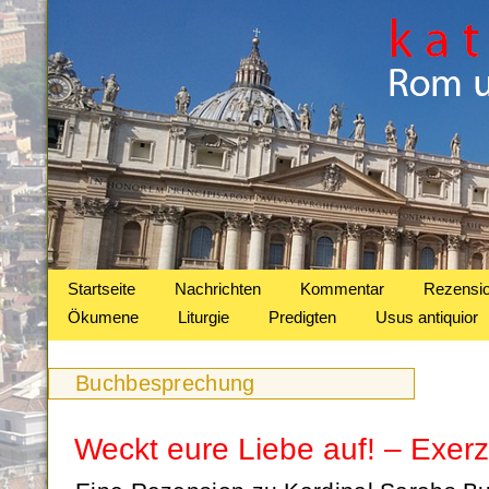
Startseite
Nachrichten
Kommentar
Rezensi
Ökumene
Liturgie
Predigten
Usus antiquior
Buchbesprechung
Weckt eure Liebe auf! – Exerz