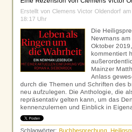
Eine Rezension von Clemens Victor Ol
Erstellt von Clemens Victor Oldendorf a
18:17 Uhr
Die Heiligspr
Newmans am S
Oktober 2019, 
kommentiert 
außerordentli
Mainzer Matt
Anlass gewese
durch die Themen und Schriften des br
neu aufzulegen. Die Anthologie, die a
repräsentativ gelten kann, um das 
kennenzulernen und Einblick in Eigena
Schlagwörter:
Buchbesprechung
,
Heiligs