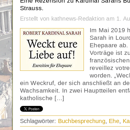
Eine Rezension zu Kardinal Sarahs B
Strauss.
Erstellt von kathnews-Redaktion am 1. A
Im Mai 2019 h
Sarah in Lourd
Ehepaare ab. 
Vorträge ist 
französischen 
reveillez votr
worden. „Weck
ein Weckruf, der sich anschließt an de
Wachsamkeit. In zwei Hauptteilen entfa
katholische […]
Schlagwörter:
Buchbesprechung
,
Ehe
,
Ka