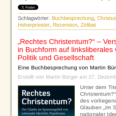
Schlagwörter:
Buchbesprechung
,
Christu
Hoherpriester
,
Rezension
,
Zölibat
„Rechtes Christentum?“ – Ver
in Buchform auf linksliberales
Politik und Gesellschaft
Eine Buchbesprechung von Martin Bür
Erstellt von Martin Bürger am 27. Dezem
Unter dem Tit
Christentum?“
des vorliegen
Glauben „im 
nationaler Ide