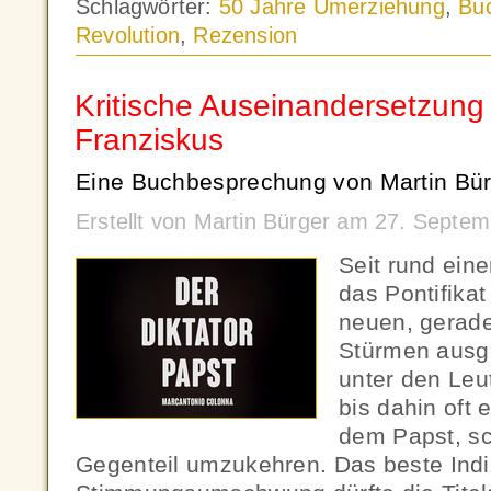
Schlagwörter:
50 Jahre Umerziehung
,
Bu
Revolution
,
Rezension
Kritische Auseinandersetzung
Franziskus
Eine Buchbesprechung von Martin Bür
Erstellt von Martin Bürger am 27. Septe
Seit rund ein
das Pontifika
neuen, gerade
Stürmen ausg
unter den Leu
bis dahin oft
dem Papst, sc
Gegenteil umzukehren. Das beste Indiz