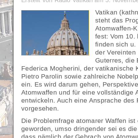
Erstellt von Radio Vatikan am 5. Novemb
Vatikan (kath
steht das Pro
Atomwaffen-K
fest: Vom 10.
finden sich u.
der Vereinten
Guterres, die
Federica Mogherini, der vatikanische 
Pietro Parolin sowie zahlreiche Nobelp
ein. Es wird darum gehen, Perspektive
Atomwaffen und für eine vollständige 
entwickeln. Auch eine Ansprache des 
vorgesehen.
Die Problemfrage atomarer Waffen ist e
geworden, umso dringender sei es die 
dass nämlich der Gebrach von Atomwaf