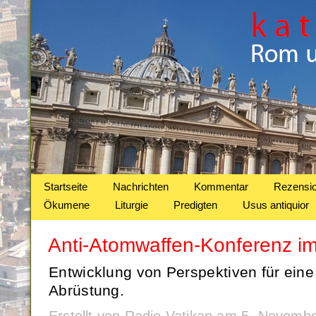
Startseite
Nachrichten
Kommentar
Rezensi
Ökumene
Liturgie
Predigten
Usus antiquior
Anti-Atomwaffen-Konferenz im
Entwicklung von Perspektiven für eine
Abrüstung.