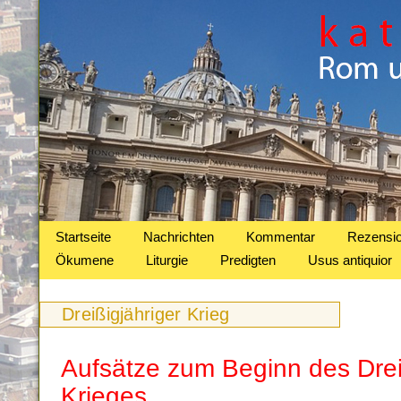
Startseite
Nachrichten
Kommentar
Rezensi
Ökumene
Liturgie
Predigten
Usus antiquior
Dreißigjähriger Krieg
Aufsätze zum Beginn des Drei
Krieges