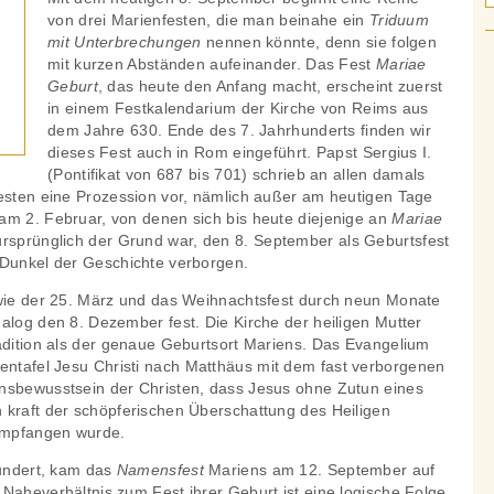
von drei Marienfesten, die man beinahe ein
Triduum
mit Unterbrechungen
nennen könnte, denn sie folgen
mit kurzen Abständen aufeinander. Das Fest
Mariae
Geburt
, das heute den Anfang macht, erscheint zuerst
in einem Festkalendarium der Kirche von Reims aus
dem Jahre 630. Ende des 7. Jahrhunderts finden wir
dieses Fest auch in Rom eingeführt. Papst Sergius I.
(Pontifikat von 687 bis 701) schrieb an allen damals
festen eine Prozession vor, nämlich außer am heutigen Tage
am 2. Februar, von denen sich bis heute diejenige an
Mariae
ursprünglich der Grund war, den 8. September als Geburtsfest
 Dunkel der Geschichte verborgen.
 wie der 25. März und das Weihnachtsfest durch neun Monate
alog den 8. Dezember fest. Die Kirche der heiligen Mutter
radition als der genaue Geburtsort Mariens. Das Evangelium
nentafel Jesu Christi nach Matthäus mit dem fast verborgenen
nsbewusstsein der Christen, dass Jesus ohne Zutun eines
 kraft der schöpferischen Überschattung des Heiligen
empfangen wurde.
hundert, kam das
Namensfest
Mariens am 12. September auf
Naheverhältnis zum Fest ihrer Geburt ist eine logische Folge