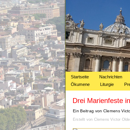
Startseite
Nachrichten
Ökumene
Liturgie
Pr
Drei Marienfeste i
Ein Beitrag von Clemens Vict
Erstellt von Clemens Victor Old