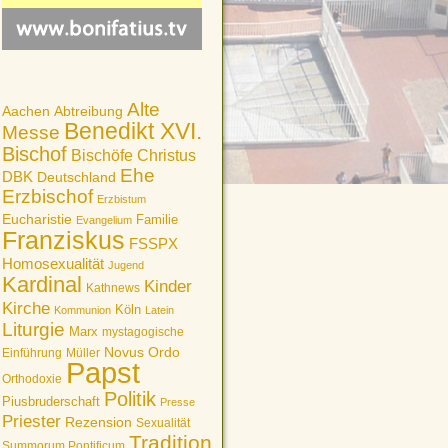
Alte
Aachen
Abtreibung
Benedikt XVI.
Messe
Bischof
Bischöfe
Christus
Ehe
DBK
Deutschland
Erzbischof
Erzbistum
Eucharistie
Familie
Evangelium
Franziskus
FSSPX
Homosexualität
Jugend
Kardinal
Kinder
Kathnews
Kirche
Köln
Kommunion
Latein
Liturgie
Marx
mystagogische
Novus Ordo
Einführung
Müller
Papst
Orthodoxie
Politik
Piusbruderschaft
Presse
Priester
Rezension
Sexualität
Tradition
Summorum Pontificum