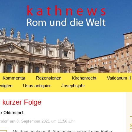
Kommentar
Rezensionen
Kirchenrecht
Vaticanum II
edigten
Usus antiquior
Josephsjahr
n kurzer Folge
or Oldendorf.
endorf am 8. September 2021 um 11:50 Uhr
Mit dem heutigen 8. September beginnt eine Reihe