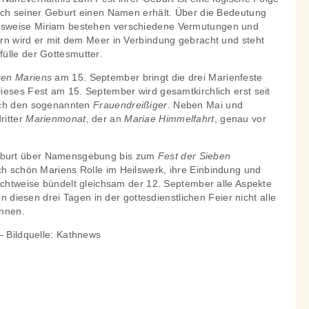
ach seiner Geburt einen Namen erhält. Über die Bedeutung
sweise Miriam bestehen verschiedene Vermutungen und
rn wird er mit dem Meer in Verbindung gebracht und steht
ülle der Gottesmutter.
zen Mariens
am 15. September bringt die drei Marienfeste
ieses Fest am 15. September wird gesamtkirchlich erst seit
uch den sogenannten
Frauendreißiger
. Neben Mai und
ritter
Marienmonat
, der an
Mariae Himmelfahrt
, genau vor
.
burt über Namensgebung bis zum
Fest der Sieben
sch schön Mariens Rolle im Heilswerk, ihre Einbindung und
Sichtweise bündelt gleichsam der 12. September alle Aspekte
in diesen drei Tagen in der gottesdienstlichen Feier nicht alle
önnen.
– Bildquelle: Kathnews