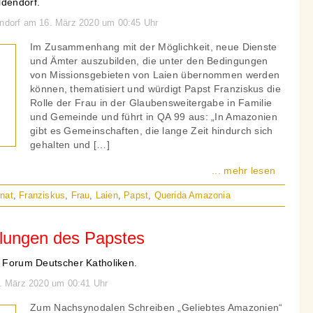
ldendorf.
endorf am 16. März 2020 um 00:45 Uhr
Im Zusammenhang mit der Möglichkeit, neue Dienste
und Ämter auszubilden, die unter den Bedingungen
von Missionsgebieten von Laien übernommen werden
können, thematisiert und würdigt Papst Franziskus die
Rolle der Frau in der Glaubensweitergabe in Familie
und Gemeinde und führt in QA 99 aus: „In Amazonien
gibt es Gemeinschaften, die lange Zeit hindurch sich
gehalten und […]
... mehr lesen
nat
,
Franziskus
,
Frau
,
Laien
,
Papst
,
Querida Amazonia
llungen des Papstes
- Forum Deutscher Katholiken.
 1. März 2020 um 00:41 Uhr
Zum Nachsynodalen Schreiben „Geliebtes Amazonien“