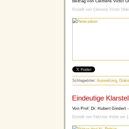
Beitrag von Clemens Victor O
Erstellt von Clemens Victor Old
Schlagwörter:
Auswertung
,
Diako
Eindeutige Klarste
Von Prof. Dr. Hubert Gindert 
Erstellt von Felizitas Küble am