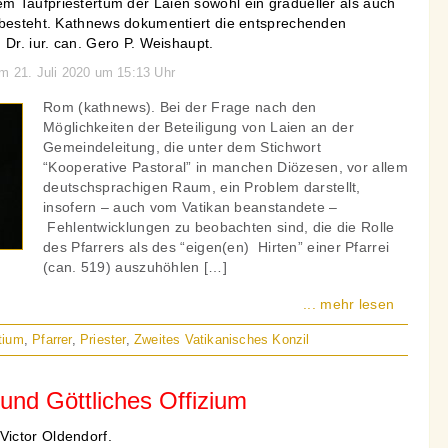
 Taufpriestertum der Laien sowohl ein gradueller als auch
 besteht. Kathnews dokumentiert die entsprechenden
 Dr. iur. can. Gero P. Weishaupt.
am 21. Juli 2020 um 15:13 Uhr
Rom (kathnews). Bei der Frage nach den
Möglichkeiten der Beteiligung von Laien an der
Gemeindeleitung, die unter dem Stichwort
“Kooperative Pastoral” in manchen Diözesen, vor allem
deutschsprachigen Raum, ein Problem darstellt,
insofern – auch vom Vatikan beanstandete –
Fehlentwicklungen zu beobachten sind, die die Rolle
des Pfarrers als des “eigen(en) Hirten” einer Pfarrei
(can. 519) auszuhöhlen […]
... mehr lesen
tium
,
Pfarrer
,
Priester
,
Zweites Vatikanisches Konzil
nd Göttliches Offizium
ictor Oldendorf.