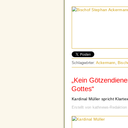
Schlagwörter:
Ackermann
,
Bisch
„Kein Götzendiener
Gottes“
Kardinal Müller spricht Klartex
Erstellt von kathnews-Redaktio