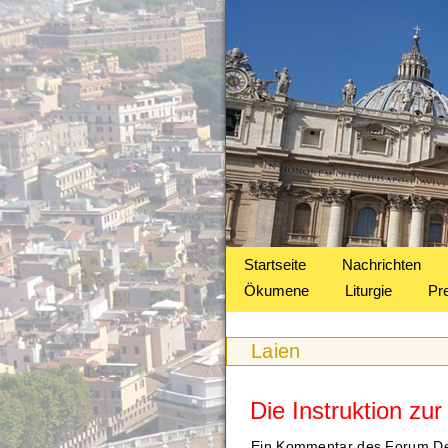
Startseite
Nachrichten
Ökumene
Liturgie
Pr
Laien
Die Instruktion zu
Ein Kommentar des Forum Deu