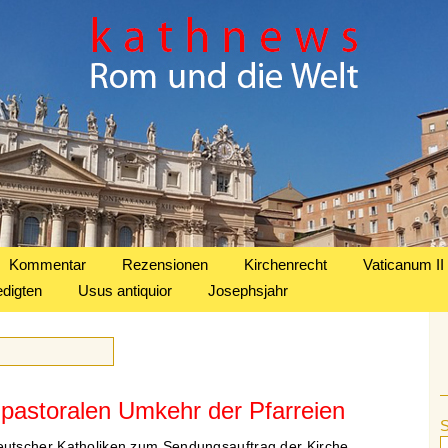
Kommentar
Rezensionen
Kirchenrecht
Vaticanum II
edigten
Usus antiquior
Josephsjahr
r pastoralen Umkehr der Pfarreien
tscher Katholiken zum Sendungsauftrag der Kirche.