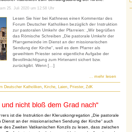
 am 25. Juli 2020 um 12:58 Uhr
Lesen Sie hier bei Kathnews einen Kommentar des
Forum Deutscher Katholiken bezüglich der Instruktion
zur pastoralen Umkehr der Pfarreien: „Wir begrüßen
das Römische Schreiben „Die pastorale Umkehr der
Pfarrgemeinde im Dienst an der missionarischen
Sendung der Kirche“, weil es dem Pfarrer als
geweihtem Priester seine eigentliche Aufgabe der
Bevollmächtigung zum Hirtenamt sichert bzw.
zurückgibt. Wenn […]
... mehr lesen
m Deutscher Katholiken
,
Kirche
,
Laien
,
Priester
,
ZdK
und nicht bloß dem Grad nach“
rers ist die Instruktion der Kleruskongregation „Die pastorale
 Dienst an der missionarischen Sendung der Kirche“ auch
e des Zweiten Vatikanischen Konzils zu lesen, dass zwischen