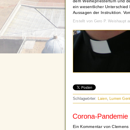
dem Weihepriestertum und dem
ein wesentlicher Unterschied
Aussagen der Instruktion. Von
Erstellt von Gero P. Weishaupt 
Schlagwörter:
Laien
,
Lumen Gen
Corona-Pandemie u
Ein Kommentar von Clemens V