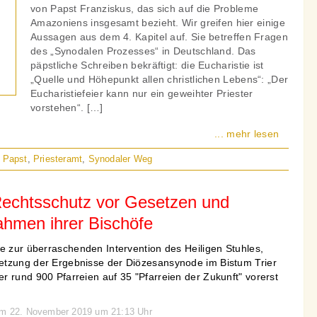
von Papst Franziskus, das sich auf die Probleme
Amazoniens insgesamt bezieht. Wir greifen hier einige
Aussagen aus dem 4. Kapitel auf. Sie betreffen Fragen
des „Synodalen Prozesses“ in Deutschland. Das
päpstliche Schreiben bekräftigt: die Eucharistie ist
„Quelle und Höhepunkt allen christlichen Lebens“: „Der
Eucharistiefeier kann nur ein geweihter Priester
vorstehen“. […]
... mehr lesen
,
Papst
,
Priesteramt
,
Synodaler Weg
echtsschutz vor Gesetzen und
hmen ihrer Bischöfe
e zur überraschenden Intervention des Heiligen Stuhles,
etzung der Ergebnisse der Diözesansynode im Bistum Trier
 rund 900 Pfarreien auf 35 "Pfarreien der Zukunft" vorerst
 am 22. November 2019 um 21:13 Uhr