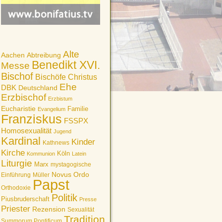
Alte
Aachen
Abtreibung
Benedikt XVI.
Messe
Bischof
Bischöfe
Christus
Ehe
DBK
Deutschland
Erzbischof
Erzbistum
Eucharistie
Familie
Evangelium
Franziskus
FSSPX
Homosexualität
Jugend
Kardinal
Kinder
Kathnews
Kirche
Köln
Kommunion
Latein
Liturgie
Marx
mystagogische
Novus Ordo
Einführung
Müller
Papst
Orthodoxie
Politik
Piusbruderschaft
Presse
Priester
Rezension
Sexualität
Tradition
Summorum Pontificum