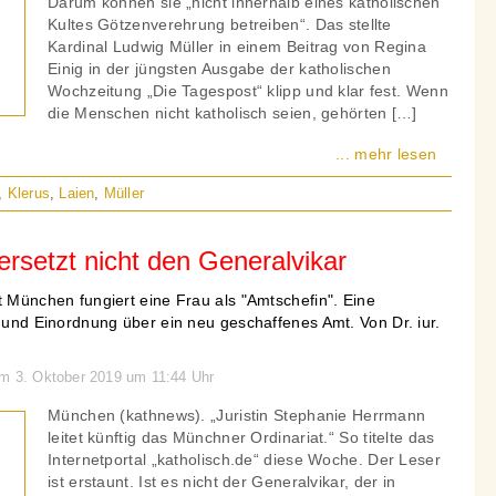
Darum können sie „nicht innerhalb eines katholischen
Kultes Götzenverehrung betreiben“. Das stellte
Kardinal Ludwig Müller in einem Beitrag von Regina
Einig in der jüngsten Ausgabe der katholischen
Wochzeitung „Die Tagespost“ klipp und klar fest. Wenn
die Menschen nicht katholisch seien, gehörten […]
... mehr lesen
,
Klerus
,
Laien
,
Müller
ersetzt nicht den Generalvikar
t München fungiert eine Frau als "Amtschefin". Eine
g und Einordnung über ein neu geschaffenes Amt. Von Dr. iur.
am 3. Oktober 2019 um 11:44 Uhr
München (kathnews). „Juristin Stephanie Herrmann
leitet künftig das Münchner Ordinariat.“ So titelte das
Internetportal „katholisch.de“ diese Woche. Der Leser
ist erstaunt. Ist es nicht der Generalvikar, der in