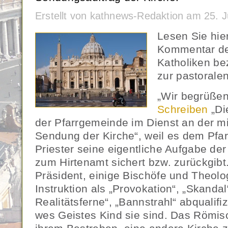
Erstellt von kathnews-Redaktion am 25. 
Lesen Sie hie
Kommentar de
Katholiken bez
zur pastorale
„Wir begrüße
Schreiben
„Di
der Pfarrgemeinde im Dienst an der m
Sendung der Kirche“, weil es dem Pfa
Priester seine eigentliche Aufgabe de
zum Hirtenamt sichert bzw. zurückgib
Präsident, einige Bischöfe und Theol
Instruktion als „Provokation“, „Skandal
Realitätsferne“, „Bannstrahl“ abqualifi
wes Geistes Kind sie sind. Das Römis