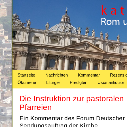
Startseite
Nachrichten
Kommentar
Rezensi
Ökumene
Liturgie
Predigten
Usus antiquior
Die Instruktion zur pastorale
Pfarreien
Ein Kommentar des Forum Deutscher 
Sendungsauftrag der Kirche.