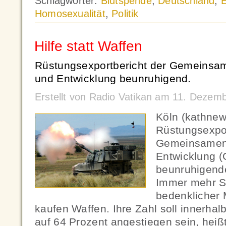
Schlagwörter:
Blutspende
,
Deutschland
,
Homosexualität
,
Politik
Hilfe statt Waffen
Rüstungsexportbericht der Gemeinsa
und Entwicklung beunruhigend.
Erstellt von Radio Vatikan am 11. Dezem
Köln (kathnew
Rüstungsexpor
Gemeinsamen 
Entwicklung (
beunruhigende
Immer mehr S
bedenklicher
kaufen Waffen. Ihre Zahl soll innerhal
auf 64 Prozent angestiegen sein, hei