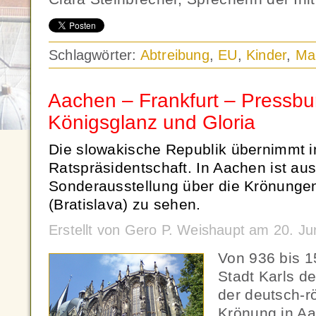
Schlagwörter:
Abtreibung
,
EU
,
Kinder
,
Mar
Aachen – Frankfurt – Pressbur
Königsglanz und Gloria
Die slowakische Republik übernimmt i
Ratspräsidentschaft. In Aachen ist au
Sonderausstellung über die Krönungen
(Bratislava) zu sehen.
Erstellt von Gero P. Weishaupt am 20. J
Von 936 bis 1
Stadt Karls d
der deutsch-r
Krönung in Aa