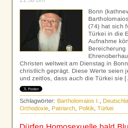
21:58 Uhr
Bonn (kathnew
Bartholomaios
(74) hat sich 
Türkei in die
Aufnahme kön
Bereicherung 
Ehrenoberhau
Christen weltweit am Dienstag in Bonn
christlich geprägt. Diese Werte seien 
und zeitlos, dass auch die Türkei sie 
Schlagwörter:
Bartholomaios I.
,
Deutschl
Orthodoxie
,
Patriarch
,
Politik
,
Türkei
Dürfen Homosexuelle bald Bl