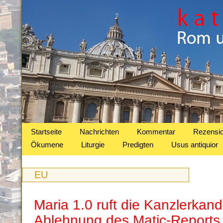
Startseite
Nachrichten
Kommentar
Rezensi
Ökumene
Liturgie
Predigten
Usus antiquior
EU
Maria 1.0 ruft die Kanzlerkand
Ablehnung des Matic-Reports