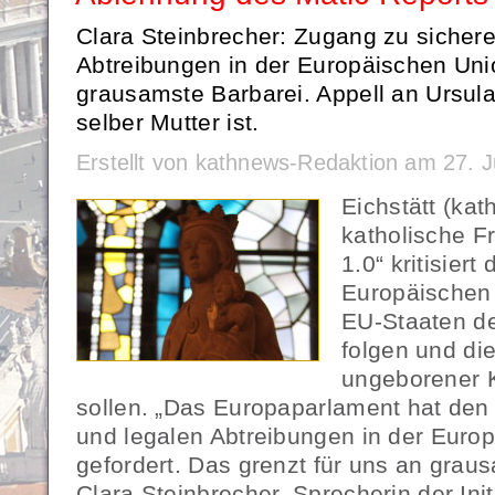
Clara Steinbrecher: Zugang zu sicher
Abtreibungen in der Europäischen Uni
grausamste Barbarei. Appell an Ursula
selber Mutter ist.
Erstellt von kathnews-Redaktion am 27. 
Eichstätt (kat
katholische Fr
1.0“ kritisier
Europäischen 
EU-Staaten de
folgen und di
ungeborener K
sollen. „Das Europaparlament hat den
und legalen Abtreibungen in der Euro
gefordert. Das grenzt für uns an grau
Clara Steinbrecher, Sprecherin der Init