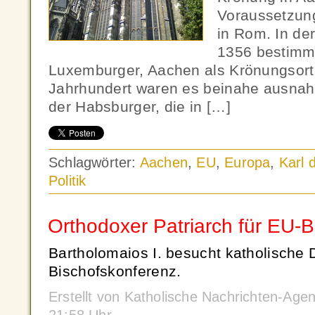
Voraussetzung
in Rom. In de
1356 bestimmt
Luxemburger, Aachen als Krönungsort
Jahrhundert waren es beinahe ausnah
der Habsburger, die in […]
Schlagwörter:
Aachen
,
EU
,
Europa
,
Karl 
Politik
Orthodoxer Patriarch für EU-Bei
Bartholomaios I. besucht katholische
Bischofskonferenz.
Erstellt von Katholische Nachrichten-Ag