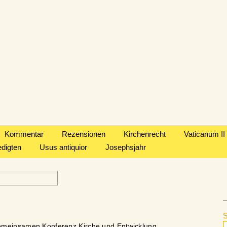
Kommentar
Rezensionen
Kirchenrecht
Vaticanum II
edigten
Usus antiquior
Josephsjahr
emeinsamen Konferenz Kirche und Entwicklung