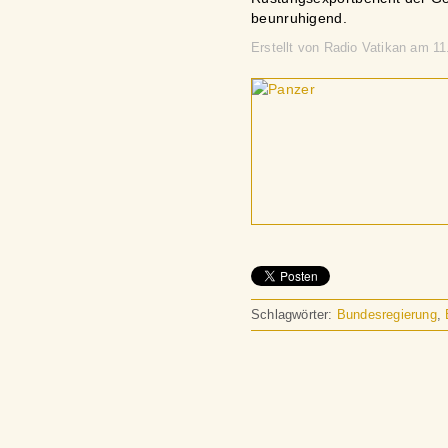
beunruhigend.
Erstellt von Radio Vatikan am 
Schlagwörter:
Bundesregierung
,