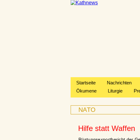
Startseite
Nachrichten
Ökumene
Liturgie
Pr
NATO
Hilfe statt Waffen
Rüstungsexportbericht der G