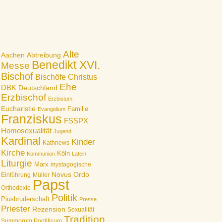
Alte
Aachen
Abtreibung
Benedikt XVI.
Messe
Bischof
Bischöfe
Christus
Ehe
DBK
Deutschland
Erzbischof
Erzbistum
Eucharistie
Familie
Evangelium
Franziskus
FSSPX
Homosexualität
Jugend
Kardinal
Kinder
Kathnews
Kirche
Köln
Kommunion
Latein
Liturgie
Marx
mystagogische
Novus Ordo
Einführung
Müller
Papst
Orthodoxie
Politik
Piusbruderschaft
Presse
Priester
Rezension
Sexualität
Tradition
Summorum Pontificum