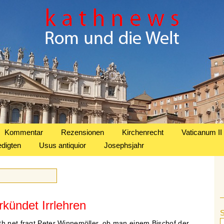
Kommentar
Rezensionen
Kirchenrecht
Vaticanum II
edigten
Usus antiquior
Josephsjahr
rkündet Irrlehren
th.net fragt Peter Winnemöller, ob man einem Bischof der