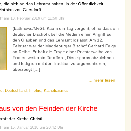
, die sich an das Lehramt halten, in der Öffentlichkeit
athias von Gersdorff
rff am 13. Februar 2019 um 11:50 Uhr
(kathnews/MvG). Kaum ein Tag vergeht, ohne dass ein
deutscher Bischof über die Medien einen Angriff auf
den Glauben und das Lehramt loslässt. Am 12.
Februar war der Magdeburger Bischof Gerhard Feige
an Reihe. Er hält die Frage einer Priesterweihe von
Frauen weiterhin für offen. „Dies rigoros abzulehnen
und lediglich mit der Tradition zu argumentieren,
überzeugt […]
... mehr lesen
fe
,
Deutschland
,
Irrlehre
,
Katholizismus
aus von den Feinden der Kirche
aft der Kirche Christi.
rff am 15. Januar 2018 um 20:42 Uhr