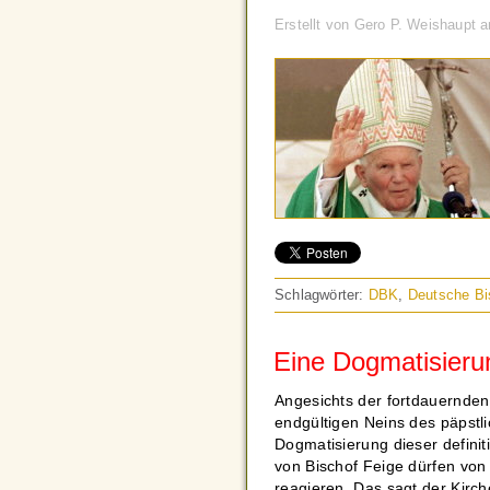
Erstellt von Gero P. Weishaupt
Schlagwörter:
DBK
,
Deutsche Bi
Eine Dogmatisierun
Angesichts der fortdauernden
endgültigen Neins des päpstl
Dogmatisierung dieser defini
von Bischof Feige dürfen vo
reagieren. Das sagt der Kirc