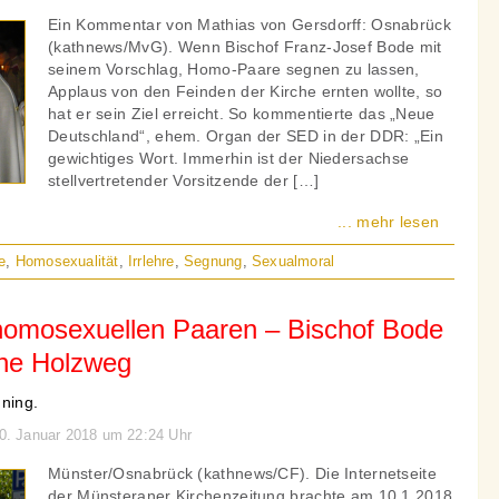
Ein Kommentar von Mathias von Gersdorff: Osnabrück
(kathnews/MvG). Wenn Bischof Franz-Josef Bode mit
seinem Vorschlag, Homo-Paare segnen zu lassen,
Applaus von den Feinden der Kirche ernten wollte, so
hat er sein Ziel erreicht. So kommentierte das „Neue
Deutschland“, ehem. Organ der SED in der DDR: „Ein
gewichtiges Wort. Immerhin ist der Niedersachse
stellvertretender Vorsitzende der […]
... mehr lesen
e
,
Homosexualität
,
Irrlehre
,
Segnung
,
Sexualmoral
homosexuellen Paaren – Bischof Bode
che Holzweg
üning.
10. Januar 2018 um 22:24 Uhr
Münster/Osnabrück (kathnews/CF). Die Internetseite
der Münsteraner Kirchenzeitung brachte am 10.1.2018