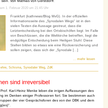
 sein. Von Mathias von Gerstdorff.
 am 1. Februar 2020 um 21:45 Uhr
Frankfurt (kathnews/Blog MvG). In der offiziellen
Informationsseite des „Synodalen Wegs“ ist in den
vielen Texten die Aussage gestreut, dass die
Letztentscheidung bei den Ortsbischöfen liegt. Im Falle
von Beschlüssen, die die Weltkirche betreffen, liegt die
endgültige Entscheidung beim Heiligen Stuhl. Diese
Stellen bilden so etwas wie eine Rückversicherung und
sollen zeigen, dass sich der „Synodale […]
... mehr lesen
rlehre
,
Schisma
,
Synodaler Weg
,
ZdK
n sind irreversibel
rof. Karl-Heinz Menke leben die irrigen Auffassungen des
g im Denken einiger Professoren fort. Sie bestimmen auch
sgruppen der vier Gesprächsforen des von der DBK und dem
g(es)“.