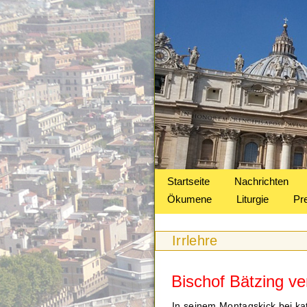
Startseite
Nachrichten
Ökumene
Liturgie
Pr
Irrlehre
Bischof Bätzing ve
In seinem Montagskick bei ka