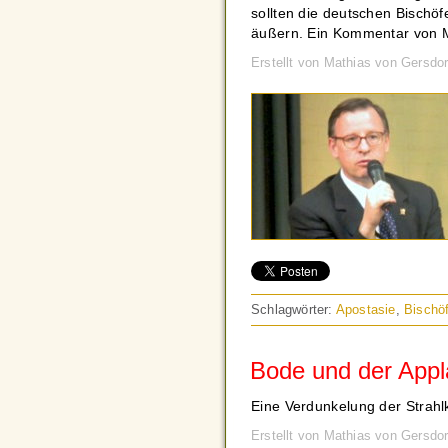
sollten die deutschen Bischöfe
äußern. Ein Kommentar von M
Erstellt von Mathias von Gersdo
Schlagwörter:
Apostasie
,
Bischö
Bode und der Appl
Eine Verdunkelung der Strahlkr
Erstellt von Mathias von Gersdo