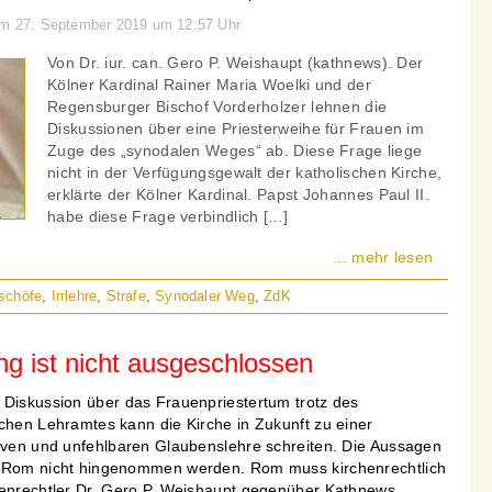
 am 27. September 2019 um 12:57 Uhr
Von Dr. iur. can. Gero P. Weishaupt (kathnews). Der
Kölner Kardinal Rainer Maria Woelki und der
Regensburger Bischof Vorderholzer lehnen die
Diskussionen über eine Priesterweihe für Frauen im
Zuge des „synodalen Weges“ ab. Diese Frage liege
nicht in der Verfügungsgewalt der katholischen Kirche,
erklärte der Kölner Kardinal. Papst Johannes Paul II.
habe diese Frage verbindlich […]
... mehr lesen
schöfe
,
Irrlehre
,
Strafe
,
Synodaler Weg
,
ZdK
g ist nicht ausgeschlossen
 Diskussion über das Frauenpriestertum trotz des
ichen Lehramtes kann die Kirche in Zukunft zu einer
tiven und unfehlbaren Glaubenslehre schreiten. Die Aussagen
n Rom nicht hingenommen werden. Rom muss kirchenrechtlich
henrechtler Dr. Gero P. Weishaupt gegenüber Kathnews.