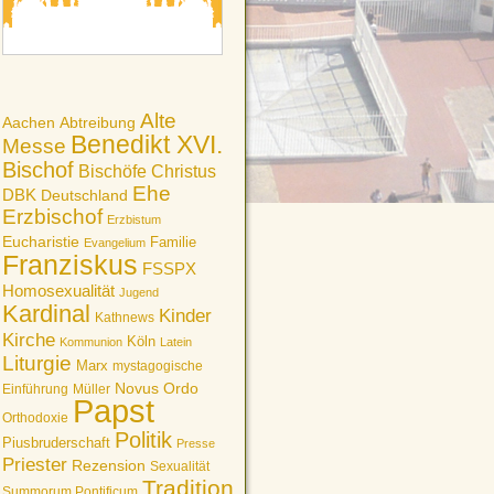
Alte
Aachen
Abtreibung
Benedikt XVI.
Messe
Bischof
Bischöfe
Christus
Ehe
DBK
Deutschland
Erzbischof
Erzbistum
Eucharistie
Familie
Evangelium
Franziskus
FSSPX
Homosexualität
Jugend
Kardinal
Kinder
Kathnews
Kirche
Köln
Kommunion
Latein
Liturgie
Marx
mystagogische
Novus Ordo
Einführung
Müller
Papst
Orthodoxie
Politik
Piusbruderschaft
Presse
Priester
Rezension
Sexualität
Tradition
Summorum Pontificum