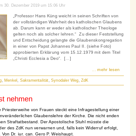
 am 30. Dezember 2019 um 15:06 Uhr
„Professor Hans Küng weicht in seinen Schriften von
der vollständigen Wahrheit des katholischen Glaubens
ab. Darum kann er weder als katholischer Theologe
gelten noch als solcher lehren.“ Zu dieser Feststellung
und Entscheidung gelangte die Glaubenskongregation
in einer von Papst Johannes Paul II. (siehe Foto)
approbierten Erklärung vom 15.12.1979 mit dem Titel
„Christi Ecclesia a Deo“. […]
... mehr lesen
g
,
Menkel
,
Sakramentalität
,
Synodaler Weg
,
ZdK
nst nehmen
e Priesterweihe von Frauen steckt eine Infragestellung einer
unveränderlichen Glaubenslehre der Kirche. Die nicht enden
inen Straftatbestand. Der Apostolische Stuhl müsste die
er des ZdK nun verwarnen und, falls kein Widerruf erfolgt,
. Von Dr. iur. can. Gero P. Weishaupt.