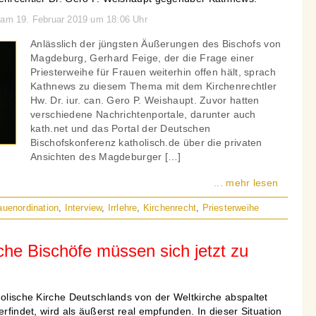
 am 19. Februar 2019 um 18:06 Uhr
Anlässlich der jüngsten Äußerungen des Bischofs von
Magdeburg, Gerhard Feige, der die Frage einer
Priesterweihe für Frauen weiterhin offen hält, sprach
Kathnews zu diesem Thema mit dem Kirchenrechtler
Hw. Dr. iur. can. Gero P. Weishaupt. Zuvor hatten
verschiedene Nachrichtenportale, darunter auch
kath.net und das Portal der Deutschen
Bischofskonferenz katholisch.de über die privaten
Ansichten des Magdeburger […]
... mehr lesen
auenordination
,
Interview
,
Irrlehre
,
Kirchenrecht
,
Priesterweihe
che Bischöfe müssen sich jetzt zu
holische Kirche Deutschlands von der Weltkirche abspaltet
erfindet, wird als äußerst real empfunden. In dieser Situation