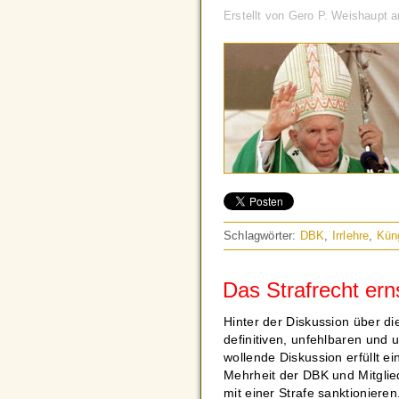
Erstellt von Gero P. Weishaupt
Schlagwörter:
DBK
,
Irrlehre
,
Kün
Das Strafrecht er
Hinter der Diskussion über di
definitiven, unfehlbaren und 
wollende Diskussion erfüllt e
Mehrheit der DBK und Mitglied
mit einer Strafe sanktionieren