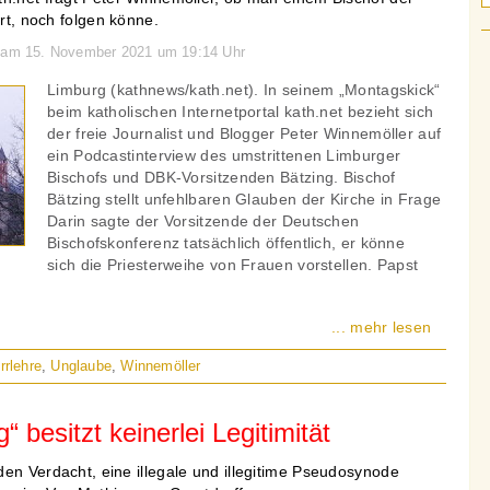
rrt, noch folgen könne.
n am 15. November 2021 um 19:14 Uhr
Limburg (kathnews/kath.net). In seinem „Montagskick“
beim katholischen Internetportal kath.net bezieht sich
der freie Journalist und Blogger Peter Winnemöller auf
ein Podcastinterview des umstrittenen Limburger
Bischofs und DBK-Vorsitzenden Bätzing. Bischof
Bätzing stellt unfehlbaren Glauben der Kirche in Frage
Darin sagte der Vorsitzende der Deutschen
Bischofskonferenz tatsächlich öffentlich, er könne
sich die Priesterweihe von Frauen vorstellen. Papst
... mehr lesen
Irrlehre
,
Unglaube
,
Winnemöller
besitzt keinerlei Legitimität
en Verdacht, eine illegale und illegitime Pseudosynode