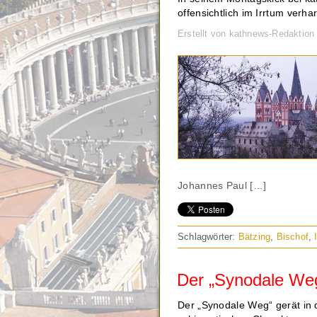
offensichtlich im Irrtum verha
Erstellt von kathnews-Redaktio
Johannes Paul […]
Schlagwörter:
Bätzing
,
Bischof
,
Der „Synodale Weg“ 
Der „Synodale Weg“ gerät in d