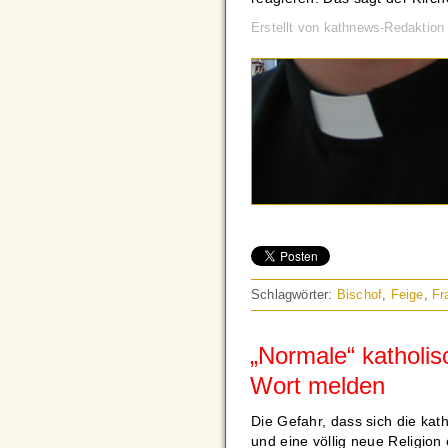
Erstellt von kathnews-Redaktion
Schlagwörter:
Bischof
,
Feige
,
Fr
„Normale“ katholis
Wort melden
Die Gefahr, dass sich die kat
und eine völlig neue Religion 