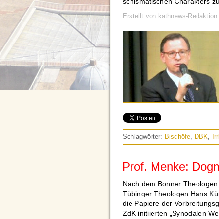
schismatischen Charakters zu
Erstellt von kathnews-Redaktion
Schlagwörter:
Bischöfe
,
DBK
,
Ir
Prof. Menke: Dogme
Nach dem Bonner Theologen P
Tübinger Theologen Hans Kün
die Papiere der Vorbreitung
ZdK initiierten „Synodalen We