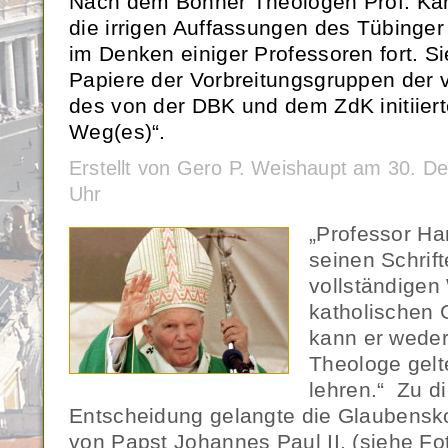
Nach dem Bonner Theologen Prof. Kar
die irrigen Auffassungen des Tübing
im Denken einiger Professoren fort. S
Papiere der Vorbreitungsgruppen der 
des von der DBK und dem ZdK initiier
Weg(es)“.
Erstellt von Gero P. Weishaupt am 30. 
Uhr
„Professor Ha
seinen Schrif
vollständigen
katholischen
kann er weder
Theologe gelt
lehren.“ Zu d
Entscheidung gelangte die Glaubensko
von Papst Johannes Paul II. (siehe Fo