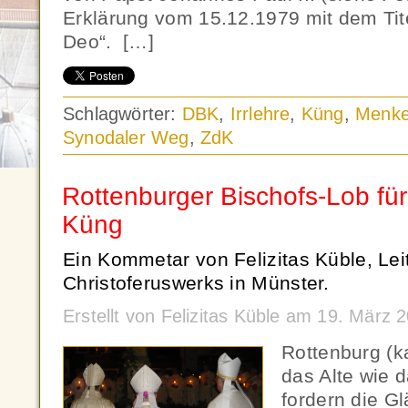
Erklärung vom 15.12.1979 mit dem Titel
Deo“. […]
Schlagwörter:
DBK
,
Irrlehre
,
Küng
,
Menke
Synodaler Weg
,
ZdK
Rottenburger Bischofs-Lob für
Küng
Ein Kommetar von Felizitas Küble, Lei
Christoferuswerks in Münster.
Erstellt von Felizitas Küble am 19. März
Rottenburg (
das Alte wie 
fordern die Gl