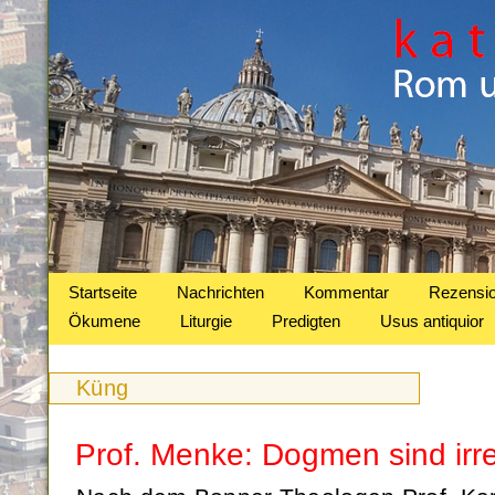
Startseite
Nachrichten
Kommentar
Rezensi
Ökumene
Liturgie
Predigten
Usus antiquior
Küng
Prof. Menke: Dogmen sind irre