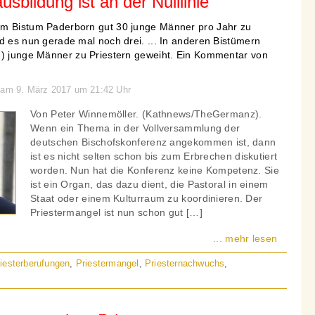
sbildung ist an der Nulllinie
im Bistum Paderborn gut 30 junge Männer pro Jahr zu
d es nun gerade mal noch drei. ... In anderen Bistümern
!) junge Männer zu Priestern geweiht. Ein Kommentar von
n am 9. März 2017 um 21:42 Uhr
Von Peter Winnemöller. (Kathnews/TheGermanz).
Wenn ein Thema in der Vollversammlung der
deutschen Bischofskonferenz angekommen ist, dann
ist es nicht selten schon bis zum Erbrechen diskutiert
worden. Nun hat die Konferenz keine Kompetenz. Sie
ist ein Organ, das dazu dient, die Pastoral in einem
Staat oder einem Kulturraum zu koordinieren. Der
Priestermangel ist nun schon gut […]
... mehr lesen
iesterberufungen
,
Priestermangel
,
Priesternachwuchs
,