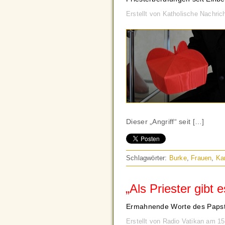
Erstellt von Katholische Nachri
Dieser „Angriff“ seit […]
Schlagwörter:
Burke
,
Frauen
,
Ka
„Als Priester gibt 
Ermahnende Worte des Papste
Erstellt von Radio Vatikan am 15