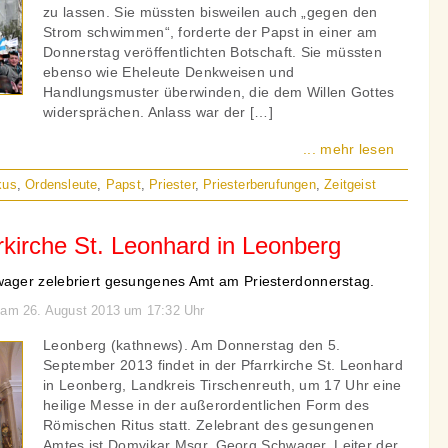
zu lassen. Sie müssten bisweilen auch „gegen den
Strom schwimmen“, forderte der Papst in einer am
Donnerstag veröffentlichten Botschaft. Sie müssten
ebenso wie Eheleute Denkweisen und
Handlungsmuster überwinden, die dem Willen Gottes
widersprächen. Anlass war der […]
... mehr lesen
kus
,
Ordensleute
,
Papst
,
Priester
,
Priesterberufungen
,
Zeitgeist
rkirche St. Leonhard in Leonberg
ger zelebriert gesungenes Amt am Priesterdonnerstag.
n am 26. August 2013 um 17:32 Uhr
Leonberg (kathnews). Am Donnerstag den 5.
September 2013 findet in der Pfarrkirche St. Leonhard
in Leonberg, Landkreis Tirschenreuth, um 17 Uhr eine
heilige Messe in der außerordentlichen Form des
Römischen Ritus statt. Zelebrant des gesungenen
Amtes ist Domvikar Msgr. Georg Schwager, Leiter der