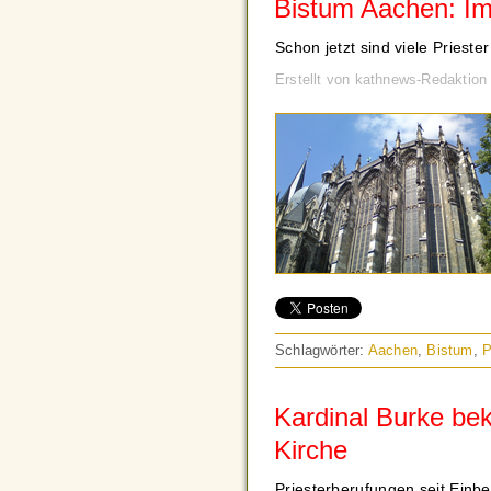
Bistum Aachen: Im
Schon jetzt sind viele Pries
Erstellt von kathnews-Redaktion
Schlagwörter:
Aachen
,
Bistum
,
P
Kardinal Burke bek
Kirche
Priesterberufungen seit Einbe