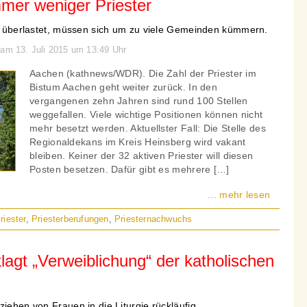
mer weniger Priester
ter überlastet, müssen sich um zu viele Gemeinden kümmern.
 am 13. Juli 2015 um 13:49 Uhr
Aachen (kathnews/WDR). Die Zahl der Priester im
Bistum Aachen geht weiter zurück. In den
vergangenen zehn Jahren sind rund 100 Stellen
weggefallen. Viele wichtige Positionen können nicht
mehr besetzt werden. Aktuellster Fall: Die Stelle des
Regionaldekans im Kreis Heinsberg wird vakant
bleiben. Keiner der 32 aktiven Priester will diesen
Posten besetzen. Dafür gibt es mehrere […]
... mehr lesen
riester
,
Priesterberufungen
,
Priesternachwuchs
lagt „Verweiblichung“ der katholischen
ziehen von Frauen in die Liturgie rückläufig.