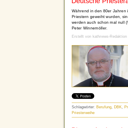
Deutsche Priesterau
Während in den 80er Jahren 
Priestern geweiht wurden, sin
werden auch schon mal null (
Peter Winnemöller.
Erstellt von kathnews-Redaktio
Schlagwörter:
Berufung
,
DBK
,
Pr
Priesterweihe