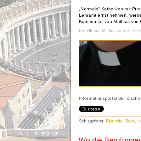
„Normale“ Katholiken mit Prie
Lehramt ernst nehmen, werden
Kommentar von Mathias von G
Erstellt von Mathias von Gersdo
Informationsportal der Bischo
Schlagwörter:
Bischöfe
,
Bode
,
H
Wo die Berufunge