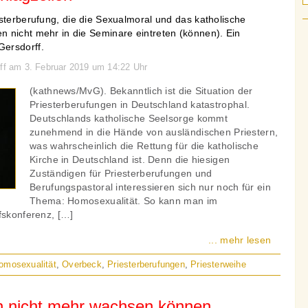
sterberufung, die die Sexualmoral und das katholische
 nicht mehr in die Seminare eintreten (können). Ein
ersdorff.
rff am 3. Februar 2019 um 14:22 Uhr
(kathnews/MvG). Bekanntlich ist die Situation der
Priesterberufungen in Deutschland katastrophal.
Deutschlands katholische Seelsorge kommt
zunehmend in die Hände von ausländischen Priestern,
was wahrscheinlich die Rettung für die katholische
Kirche in Deutschland ist. Denn die hiesigen
Zuständigen für Priesterberufungen und
Berufungspastoral interessieren sich nur noch für ein
Thema: Homosexualität. So kann man im
fskonferenz, […]
... mehr lesen
omosexualität
,
Overbeck
,
Priesterberufungen
,
Priesterweihe
n nicht mehr wachsen können