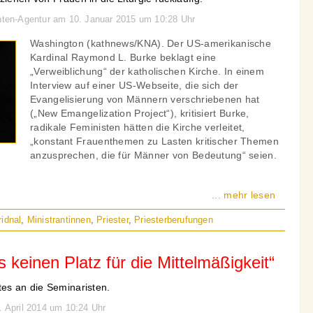
chten-Agentur am 10. Januar 2015 um 10:28 Uhr
Washington (kathnews/KNA). Der US-amerikanische
Kardinal Raymond L. Burke beklagt eine
„Verweiblichung“ der katholischen Kirche. In einem
Interview auf einer US-Webseite, die sich der
Evangelisierung von Männern verschriebenen hat
(„New Emangelization Project“), kritisiert Burke,
radikale Feministen hätten die Kirche verleitet,
„konstant Frauenthemen zu Lasten kritischer Themen
anzusprechen, die für Männer von Bedeutung“ seien.
... mehr lesen
ridnal
,
Ministrantinnen
,
Priester
,
Priesterberufungen
es keinen Platz für die Mittelmäßigkeit“
s an die Seminaristen.
. April 2014 um 10:24 Uhr