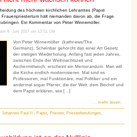
cheidung des höchsten kirchlichen Lehramtes (Papst
n Frauenpriestertum hält niemanden davon ab, die Frage
zubringen. Ein Kommentar von Peter Winnemöller.
 am 9. Juni 2017 um 13:51 Uhr
Von Peter Winnemöller: (kathnews/The
Germanz). Scheinbar gehorcht das einer Art Gesetz
der stetigen Wiederholung. Anfang fast jeden Jahres,
zwischen Ende der Weihnachtszeit und
Aschermittwoch, erscheint ein Memorandum. Man will
die Kirche endlich modernisieren. Mal sind es
Professoren, mal Funktionäre, mal Politiker und ein
andermal sogar Pfarrer, die der Welt, dem Bischof und
dem Papst erklären, wie […]
... mehr lesen
,
Johannes Paul II.
,
Papst
,
Priester
,
Priesterberufungen
,