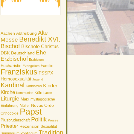
Alte
Aachen
Abtreibung
Benedikt XVI.
Messe
Bischof
Bischöfe
Christus
Ehe
DBK
Deutschland
Erzbischof
Erzbistum
Eucharistie
Familie
Evangelium
Franziskus
FSSPX
Homosexualität
Jugend
Kardinal
Kinder
Kathnews
Kirche
Köln
Kommunion
Latein
Liturgie
Marx
mystagogische
Novus Ordo
Einführung
Müller
Papst
Orthodoxie
Politik
Piusbruderschaft
Presse
Priester
Rezension
Sexualität
Tradition
Summorum Pontificum