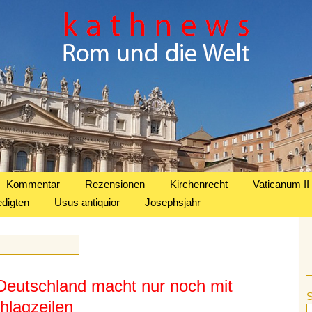
Kommentar
Rezensionen
Kirchenrecht
Vaticanum II
edigten
Usus antiquior
Josephsjahr
eutschland macht nur noch mit
hlagzeilen