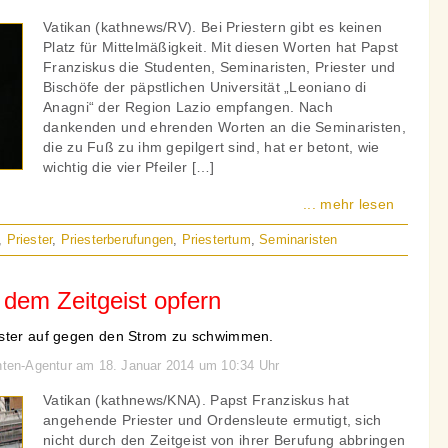
Vatikan (kathnews/RV). Bei Priestern gibt es keinen
Platz für Mittelmäßigkeit. Mit diesen Worten hat Papst
Franziskus die Studenten, Seminaristen, Priester und
Bischöfe der päpstlichen Universität „Leoniano di
Anagni“ der Region Lazio empfangen. Nach
dankenden und ehrenden Worten an die Seminaristen,
die zu Fuß zu ihm gepilgert sind, hat er betont, wie
wichtig die vier Pfeiler […]
... mehr lesen
,
Priester
,
Priesterberufungen
,
Priestertum
,
Seminaristen
 dem Zeitgeist opfern
ester auf gegen den Strom zu schwimmen.
chten-Agentur am 18. Januar 2014 um 10:34 Uhr
Vatikan (kathnews/KNA). Papst Franziskus hat
angehende Priester und Ordensleute ermutigt, sich
nicht durch den Zeitgeist von ihrer Berufung abbringen