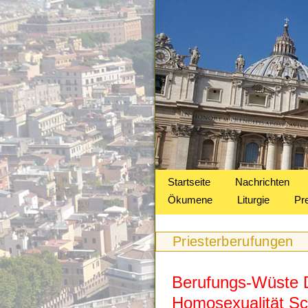
Startseite
Nachrichten
Ökumene
Liturgie
Pr
Priesterberufungen
Berufungs-Wüste D
Homosexualität Sc