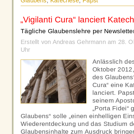
Glaubens
,
Katechese
,
Papst
„Vigilanti Cura“ lanciert Katech
Tägliche Glaubenslehre per Newsletter
Erstellt von Andreas Gehrmann am 28. O
Uhr
Anlässlich de
Oktober 2012
des Glaubens“ 
Cura“ eine Kat
lanciert. Paps
seinem Apost
„Porta Fidei“ 
Glaubens“ solle „einen einhelligen Eins
Wiederentdeckung und das Studium d
Glaubensinhalte zum Ausdruck bringe