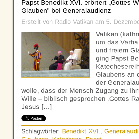
Papst Benedikt XVI. erörtert „Gottes Wi
Glauben" bei Generalaudienz.
Erstellt von Radio Vatikan am 5. Dezemb
Vatikan (kath
um das Verhäl
und freiem Gl
ging Papst Ben
Katecheserei
Glaubens an 
der Generalau
wolle, dass der Mensch Zugang zu ihm
Wille – biblisch gesprochen ‚Gottes Ra
Jesus […]
Schlagwörter:
Benedikt XVI.
,
Generalaud