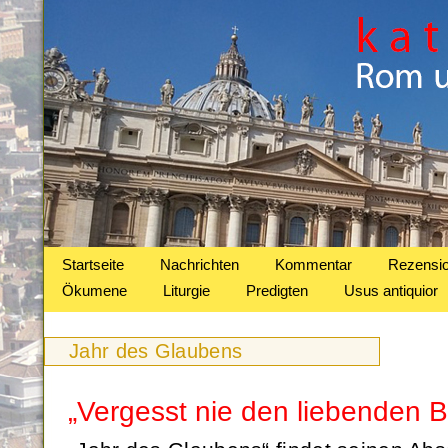
Startseite
Nachrichten
Kommentar
Rezensi
Ökumene
Liturgie
Predigten
Usus antiquior
Jahr des Glaubens
„Vergesst nie den liebenden Bl