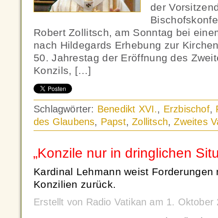
der Vorsitzen
Bischofskonfe
Robert Zollitsch, am Sonntag bei ei
nach Hildegards Erhebung zur Kirchen
50. Jahrestag der Eröffnung des Zwei
Konzils, […]
Schlagwörter:
Benedikt XVI.
,
Erzbischof
,
des Glaubens
,
Papst
,
Zollitsch
,
Zweites V
„Konzile nur in dringlichen Sit
Kardinal Lehmann weist Forderungen 
Konzilien zurück.
Erstellt von Radio Vatikan am 1. Oktobe