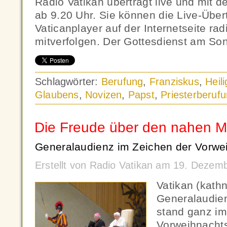
Radio Vatikan überträgt live und mit
ab 9.20 Uhr. Sie können die Live-Übe
Vaticanplayer auf der Internetseite rad
mitverfolgen. Der Gottesdienst am So
Schlagwörter:
Berufung
,
Franziskus
,
Heil
Glaubens
,
Novizen
,
Papst
,
Priesterberuf
Die Freude über den nahen M
Generalaudienz im Zeichen der Vorwei
Erstellt von Radio Vatikan am 19. Dezem
Vatikan (kath
Generalaudie
stand ganz im
Vorweihnacht