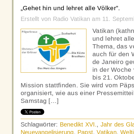
„Gehet hin und lehret alle Völker”.
Erstellt von Radio Vatikan am 11. Septe
Vatikan (kath
und lehret all
Thema, das vo
auch für den 
de Janeiro gew
in der Woche
bis 21. Oktob
Mission stattfinden. Sie wird vom Päps
organisiert, wie aus einer Pressemitt
Samstag […]
Schlagwörter:
Benedikt XVI.
,
Jahr des Gl
Neuevangelisierung
,
Papst
,
Vatikan
,
Welt