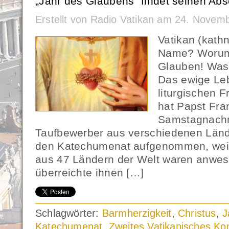
„Jahr des Glaubens“ findet seinen Abs
Erstellt von Radio Vatikan am 24. Novem
Vatikan (kath
Name? Worum 
Glauben! Was
Das ewige Leb
liturgischen F
hat Papst Fra
Samstagnachm
Taufbewerber aus verschiedenen Länder
den Katechumenat aufgenommen, weit
aus 47 Ländern der Welt waren anwes
überreichte ihnen […]
Schlagwörter:
Barmherzigkeit
,
Christus
,
J
Katechumenat
,
Zweites Vatikanisches Kon