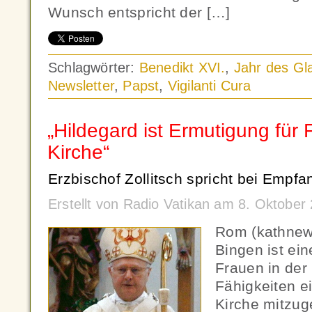
Wunsch entspricht der […]
Schlagwörter:
Benedikt XVI.
,
Jahr des Gl
Newsletter
,
Papst
,
Vigilanti Cura
„Hildegard ist Ermutigung für 
Kirche“
Erzbischof Zollitsch spricht bei Empfa
Erstellt von Radio Vatikan am 8. Oktobe
Rom (kathnew
Bingen ist ei
Frauen in der 
Fähigkeiten e
Kirche mitzug