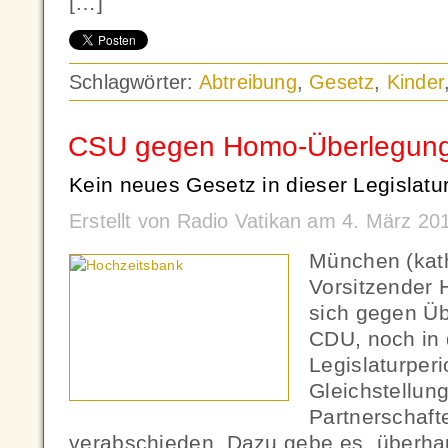
[…]
Schlagwörter:
Abtreibung
,
Gesetz
,
Kinder
CSU gegen Homo-Überlegun
Kein neues Gesetz in dieser Legislatu
Erstellt von Radio Vatikan am 4. März 2
München (kat
Vorsitzender H
sich gegen Üb
CDU, noch in 
Legislaturper
Gleichstellun
Partnerschaft
verabschieden. Dazu gebe es „überha