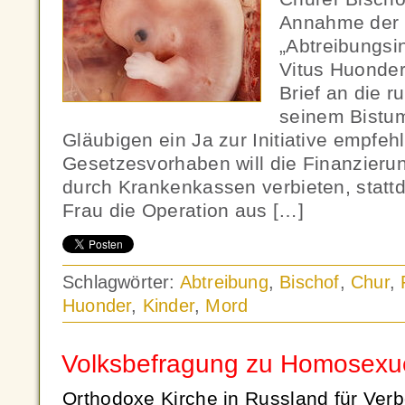
Annahme der
„Abtreibungsin
Vitus Huonder
Brief an die r
seinem Bistum
Gläubigen ein Ja zur Initiative empfeh
Gesetzesvorhaben will die Finanzieru
durch Krankenkassen verbieten, statt
Frau die Operation aus […]
Schlagwörter:
Abtreibung
,
Bischof
,
Chur
,
Huonder
,
Kinder
,
Mord
Volksbefragung zu Homosexu
Orthodoxe Kirche in Russland für Verb