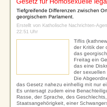
Gesetz für Homosexuelle legal
Tiefgreifende Differenzen zwischen O
georgischem Parlament.
Erstellt von Katholische Nachrichten-Age
22:51 Uhr
Tiflis (kathn
der Kritik der
das georgisc
Freitag ein G
das eine Disk
der sexuellen 
Die Abgeordne
das Gesetz nahezu einhellig mit nur 
Es untersagt zudem eine Benachteilig
Rasse, der Sprache, des Geschlechts,
Staatsangehörigkeit, einer Schwangers