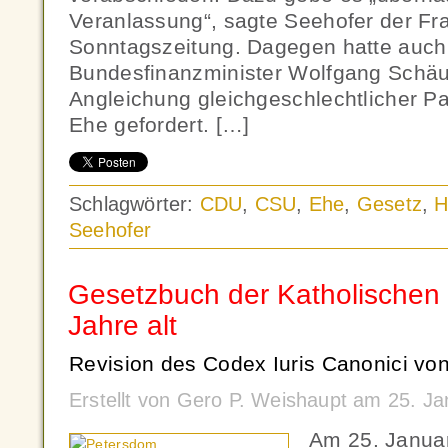
Veranlassung“, sagte Seehofer der Fr
Sonntagszeitung. Dagegen hatte auc
Bundesfinanzminister Wolfgang Schäub
Angleichung gleichgeschlechtlicher Pa
Ehe gefordert. […]
Schlagwörter:
CDU
,
CSU
,
Ehe
,
Gesetz
,
H
Seehofer
Gesetzbuch der Katholischen 
Jahre alt
Revision des Codex Iuris Canonici von
Erstellt von Gero P. Weishaupt am 25. J
Am 25. Januar