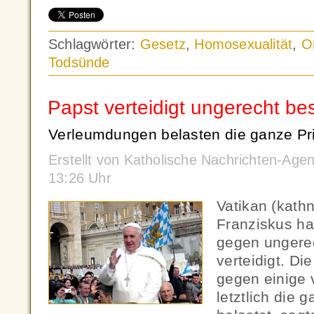
Schlagwörter:
Gesetz
,
Homosexualität
,
O
Todsünde
Papst verteidigt ungerecht bes
Verleumdungen belasten die ganze Pri
Erstellt von Katholische Nachrichten-Ag
13:26 Uhr
Vatikan (kath
Franziskus ha
gegen ungere
verteidigt. D
gegen einige 
letztlich die 