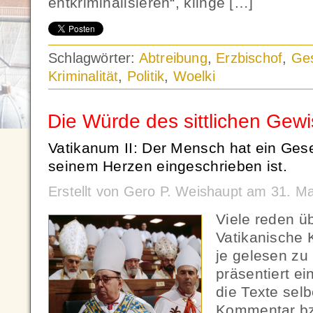
entkriminalisieren“, klinge […]
Schlagwörter:
Abtreibung
,
Erzbischof
,
Ge
Kriminalität
,
Politik
,
Woelki
Die Würde des sittlichen Gew
Vatikanum II: Der Mensch hat ein Gese
seinem Herzen eingeschrieben ist.
Erstellt von Gero P. Weishaupt am 31. M
Viele reden ü
Vatikanische 
je gelesen zu
präsentiert ei
die Texte sel
Kommentar bz