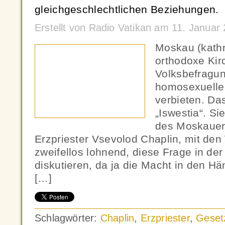
gleichgeschlechtlichen Beziehungen.
Erstellt von Radio Vatikan am 11. Janua
Moskau (kath
orthodoxe Kir
Volksbefragun
homosexuelle
verbieten. Das
„Iswestia“. Si
des Moskauer 
Erzpriester Vsevolod Chaplin, mit den
zweifellos lohnend, diese Frage in der 
diskutieren, da ja die Macht in den Hä
[…]
Schlagwörter:
Chaplin
,
Erzpriester
,
Geset