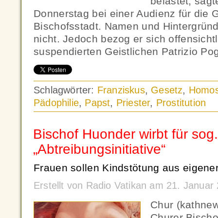
belastet, sag
Donnerstag bei einer Audienz für die G
Bischofsstadt. Namen und Hintergrün
nicht. Jedoch bezog er sich offensicht
suspendierten Geistlichen Patrizio Po
Schlagwörter:
Franziskus
,
Gesetz
,
Homose
Pädophilie
,
Papst
,
Priester
,
Prostitution
Bischof Huonder wirbt für sog.
„Abtreibungsinitiative“
Frauen sollen Kindstötung aus eigene
Erstellt von Radio Vatikan am 21. Janua
Chur (kathne
Churer Bischof