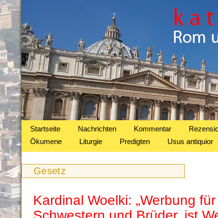
Startseite
Nachrichten
Kommentar
Rezensi
Ökumene
Liturgie
Predigten
Usus antiquior
Gesetz
Kardinal Woelki: „Werbung für 
Schwestern und Brüder, ist W