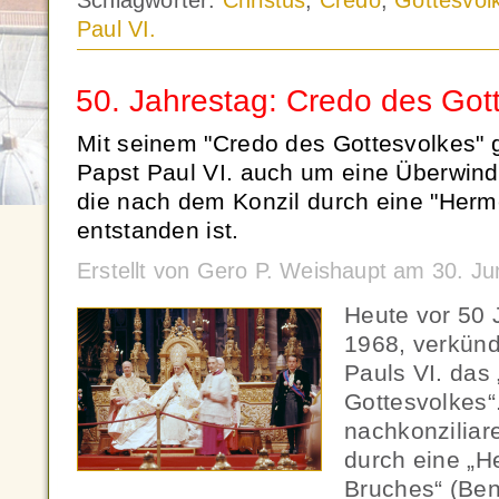
Schlagwörter:
Christus
,
Credo
,
Gottesvol
Paul VI.
50. Jahrestag: Credo des Got
Mit seinem "Credo des Gottesvolkes" 
Papst Paul VI. auch um eine Überwind
die nach dem Konzil durch eine "Herm
entstanden ist.
Erstellt von Gero P. Weishaupt am 30. J
Heute vor 50 
1968, verkünd
Pauls VI. das
Gottesvolkes“
nachkonziliare
durch eine „H
Bruches“ (Ben