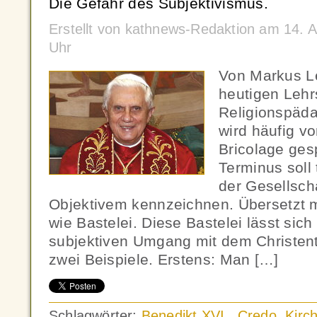
Die Gefahr des Subjektivismus.
Erstellt von kathnews-Redaktion am 14. 
Uhr
Von Markus L
heutigen Lehr
Religionspäda
wird häufig 
Bricolage ges
Terminus soll
der Gesellsch
Objektivem kennzeichnen. Übersetzt me
wie Bastelei. Diese Bastelei lässt sic
subjektiven Umgang mit dem Christen
zwei Beispiele. Erstens: Man […]
Schlagwörter:
Benedikt XVI.
,
Credo
,
Kirc