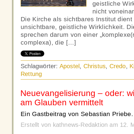
geistliche Wir
nicht voneina
Die Kirche als sichtbares Institut dient
unsichtbare, geistliche Wirklichkeit. D
sprechen darum von einer „komplexe(n)
complexa), die […]
Schlagwörter:
Apostel
,
Christus
,
Credo
,
K
Rettung
Neuevangelisierung – oder: w
am Glauben vermittelt
Ein Gastbeitrag von Sebastian Priebe.
Erstellt von kathnews-Redaktion am 12.