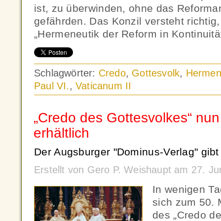
ist, zu überwinden, ohne das Reforma
gefährden. Das Konzil versteht richtig,
„Hermeneutik der Reform in Kontinuitä
Schlagwörter:
Credo
,
Gottesvolk
,
Hermen
Paul VI.
,
Vaticanum II
„Credo des Gottesvolkes“ nun
erhältlich
Der Augsburger "Dominus-Verlag" gibt
Erstellt von Gero P. Weishaupt am 27. J
In wenigen Ta
sich zum 50. 
des „Credo de