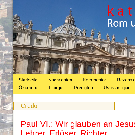
Startseite
Nachrichten
Kommentar
Rezensi
Ökumene
Liturgie
Predigten
Usus antiquior
Credo
Paul VI.: Wir glauben an Jesu
Lehrer, Erlöser, Richter