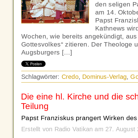
den seligen Pa
am 14. Oktobe
Papst Franzis
Kathnews wir
Wochen, wie bereits angekündigt, au
Gottesvolkes“ zitieren. Der Theologe u
Augsburgers […]
Schlagwörter:
Credo
,
Dominus-Verlag
,
Go
Die eine hl. Kirche und die s
Teilung
Papst Franziskus prangert Wirken des 
Erstellt von Radio Vatikan am 27. Augus