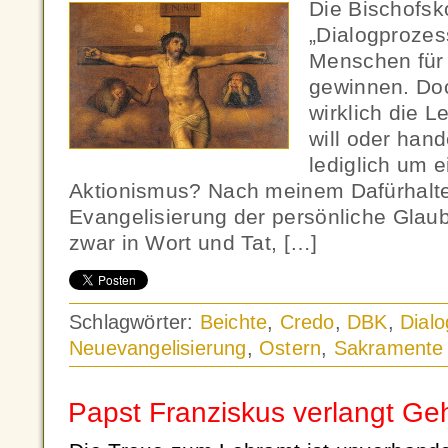
Die Bischofsk
„Dialogproze
Menschen für
gewinnen. Doc
wirklich die L
will oder hand
lediglich um 
Aktionismus? Nach meinem Dafürhalten 
Evangelisierung der persönliche Glau
zwar in Wort und Tat, […]
Schlagwörter:
Beichte
,
Credo
,
DBK
,
Dialo
Neuevangelisierung
,
Ostern
,
Sakramente
Papst Franziskus verlangt Ge