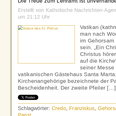
Die Treue zum Lehramt ist unverhande
Erstellt von Katholische Nachrichten-Age
um 21:12 Uhr
Vatikan (kath
man nach Wor
im Gehorsam 
sein. „Ein Chr
Christus hören
auf die Kirche
seiner Messe
vatikanischen Gästehaus Santa Marta.
Kirchenangehörige bezeichnete der Pa
Bescheidenheit. Der zweite Pfeiler […]
Schlagwörter:
Credo
,
Franziskus
,
Gehor
Papst