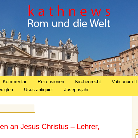
Kommentar
Rezensionen
Kirchenrecht
Vaticanum II
edigten
Usus antiquior
Josephsjahr
ben an Jesus Christus – Lehrer,