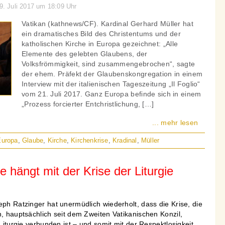
29. Juli 2017 um 18:09 Uhr
Vatikan (kathnews/CF). Kardinal Gerhard Müller hat
ein dramatisches Bild des Christentums und der
katholischen Kirche in Europa gezeichnet: „Alle
Elemente des gelebten Glaubens, der
Volksfrömmigkeit, sind zusammengebrochen“, sagte
der ehem. Präfekt der Glaubenskongregation in einem
Interview mit der italienischen Tageszeitung „Il Foglio“
vom 21. Juli 2017. Ganz Europa befinde sich in einem
„Prozess forcierter Entchristlichung, […]
... mehr lesen
Europa
,
Glaube
,
Kirche
,
Kirchenkrise
,
Kradinal
,
Müller
e hängt mit der Krise der Liturgie
eph Ratzinger hat unermüdlich wiederholt, dass die Krise, die
n, hauptsächlich seit dem Zweiten Vatikanischen Konzil,
 Liturgie verbunden ist – und somit mit der Respektlosigkeit,