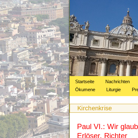
Startseite
Nachrichten
Ökumene
Liturgie
Pr
Kirchenkrise
Paul VI.: Wir glau
Erlöser, Richter