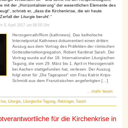
ie mit der „Horizontalisierung“ der wesentlichen Elemente des
eugt“, schrieb er, „dass die Kirchenkrise, die wir heute
rfall der Liturgie beruht'.“
am 5. April 2017 um 09:55 Uhr
Herzogenrath/Rom (kathnews). Das katholische
Internetportal Kathnews dokumentiert einen dritten
Auszug aus dem Vortrag des Präfekten der römischen
Gottesdienstkongregation, Robert Kardinal Sarah. Der
Vortrag wurde auf der 18. Internationalen Liturgischen
Tagung, die vom 29. März bis 1. April in Herzogenrath
bei Aachen stattgefunden hat, verlesen. Der Auszug
folgt einer für „Die Tagespost“ von Frau Katrin Krips-
Schmidt aus dem Französischen angefertigten […]
... mehr lesen
rise
,
Liturgie
,
Liturgische Tagung
,
Ratzinger
,
Sarah
tverantwortliche für die Kirchenkrise in