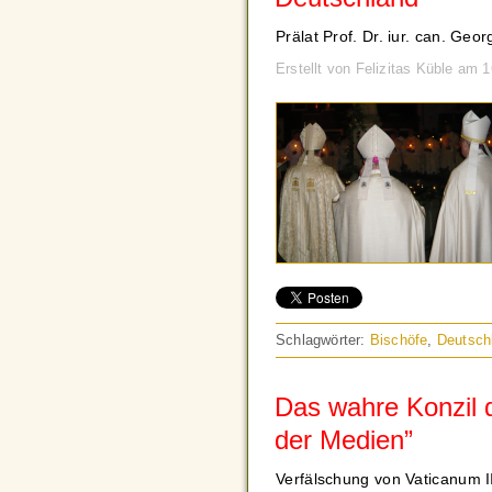
Prälat Prof. Dr. iur. can. Geo
Erstellt von Felizitas Küble am
Schlagwörter:
Bischöfe
,
Deutsch
Das wahre Konzil d
der Medien”
Verfälschung von Vaticanum II