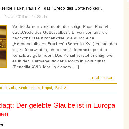
 selige Papst Pauls VI. das "Credo des Gottesvolkes".
am 7. Juli 2018 um 14:23 Uhr
Vor 50 Jahren verkündete der selige Papst Paul VI.
das „Credo des Gottesvolkes“. Er war bemüht, die
nachkonziliare Kirchenkrise, die durch eine
„Hermeneutik des Bruches“ (Benedikt XVI.) entstanden
ist, zu überwinden, ohne das Reformanliegen des
Konzils zu gefährden. Das Konzil versteht richtig, wer
es in der „Hermeneutik der Reform in Kontinuität“
(Benedikt XVI.) liest. In diesem […]
... mehr lesen
ottesvolk
,
Kirchenkrise
,
Papst
,
Paul VI.
klagt: Der gelebte Glaube ist in Europa
hen
ve.