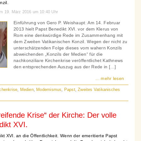
nzil.
am 19. März 2016 um 10:40 Uhr
Einführung von Gero P. Weishaupt: Am 14. Februar
2013 hielt Papst Benedikt XVI. vor dem Klerus von
Rom eine denkwürdige Rede im Zusammenhang mit
dem Zweiten Vatikanischen Konzil. Wegen der nicht zu
unterschätzenden Folge dieses vom wahern Konzils
abweichenden „Konzils der Medien“ für die
nachkonziliare Kirchenkrise veröffentlichet Kathnews
den entsprechenden Auszug aus der Rede in […]
... mehr lesen
chenkrise
,
Medien
,
Modernismus
,
Papst
,
Zweites Vatikanisches
reifende Krise“ der Kirche: Der volle
ikt XVI.
kt XVI. an die Öffentlichkeit. Wenn der emeritierte Papst