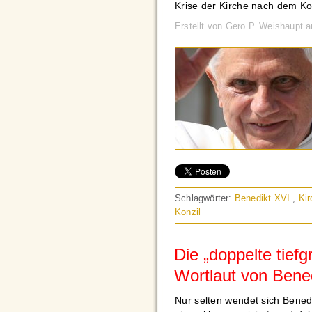
Krise der Kirche nach dem Ko
Erstellt von Gero P. Weishaupt 
Schlagwörter:
Benedikt XVI.
,
Kir
Konzil
Die „doppelte tiefg
Wortlaut von Bened
Nur selten wendet sich Benedi