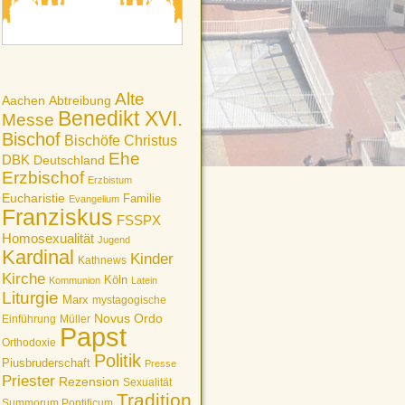
Alte
Aachen
Abtreibung
Benedikt XVI.
Messe
Bischof
Bischöfe
Christus
Ehe
DBK
Deutschland
Erzbischof
Erzbistum
Eucharistie
Familie
Evangelium
Franziskus
FSSPX
Homosexualität
Jugend
Kardinal
Kinder
Kathnews
Kirche
Köln
Kommunion
Latein
Liturgie
Marx
mystagogische
Novus Ordo
Einführung
Müller
Papst
Orthodoxie
Politik
Piusbruderschaft
Presse
Priester
Rezension
Sexualität
Tradition
Summorum Pontificum