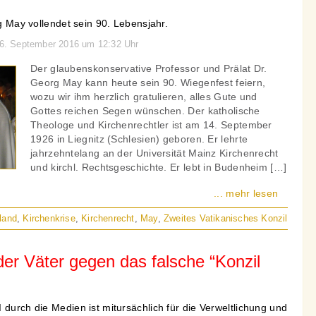
rg May vollendet sein 90. Lebensjahr.
 16. September 2016 um 12:32 Uhr
Der glaubenskonservative Professor und Prälat Dr.
Georg May kann heute sein 90. Wiegenfest feiern,
wozu wir ihm herzlich gratulieren, alles Gute und
Gottes reichen Segen wünschen. Der katholische
Theologe und Kirchenrechtler ist am 14. September
1926 in Liegnitz (Schlesien) geboren. Er lehrte
jahrzehntelang an der Universität Mainz Kirchenrecht
und kirchl. Rechtsgeschichte. Er lebt in Budenheim […]
... mehr lesen
land
,
Kirchenkrise
,
Kirchenrecht
,
May
,
Zweites Vatikanisches Konzil
er Väter gegen das falsche “Konzil
 durch die Medien ist mitursächlich für die Verweltlichung und