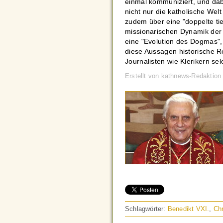
einmal kommuniziert, und dab
nicht nur die katholische Wel
zudem über eine "doppelte t
missionarischen Dynamik der 
eine "Evolution des Dogmas",
diese Aussagen historische Re
Journalisten wie Klerikern sele
Erstellt von kathnews-Redaktio
Schlagwörter:
Benedikt VXI.
,
Chr