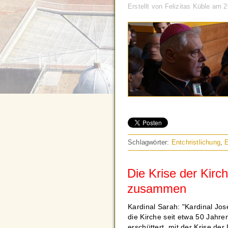
Erstellt von Felizitas Küble am 
Schlagwörter:
Entchristlichung
,
Die Krise der Kirch
zusammen
Kardinal Sarah: "Kardinal Jos
die Kirche seit etwa 50 Jahre
erschüttert, mit der Krise der