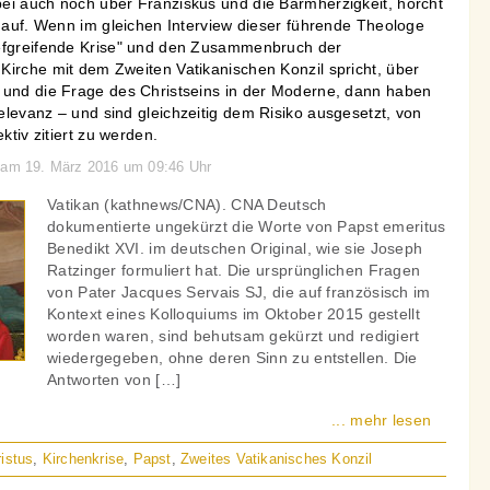
ei auch noch über Franziskus und die Barmherzigkeit, horcht
t auf. Wenn im gleichen Interview dieser führende Theologe
iefgreifende Krise" und den Zusammenbruch der
Kirche mit dem Zweiten Vatikanischen Konzil spricht, über
 und die Frage des Christseins in der Moderne, dann haben
levanz – und sind gleichzeitig dem Risiko ausgesetzt, von
ktiv zitiert zu werden.
n am 19. März 2016 um 09:46 Uhr
Vatikan (kathnews/CNA). CNA Deutsch
dokumentierte ungekürzt die Worte von Papst emeritus
Benedikt XVI. im deutschen Original, wie sie Joseph
Ratzinger formuliert hat. Die ursprünglichen Fragen
von Pater Jacques Servais SJ, die auf französisch im
Kontext eines Kolloquiums im Oktober 2015 gestellt
worden waren, sind behutsam gekürzt und redigiert
wiedergegeben, ohne deren Sinn zu entstellen. Die
Antworten von […]
... mehr lesen
istus
,
Kirchenkrise
,
Papst
,
Zweites Vatikanisches Konzil