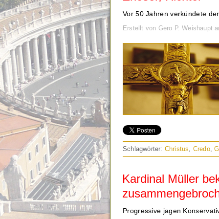
Vor 50 Jahren verkündete der
Erstellt von Gero P. Weishaupt 
Schlagwörter:
Christus
,
Credo
,
G
Kardinal Müller be
zusammengebroc
Progressive jagen Konservati