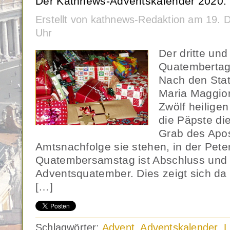
Der Kathnews-Adventskalender 2020.
Erstellt von kathnews-Redaktion am 19.
Uhr
Der dritte und
Quatembertage
Nach den Stat
Maria Maggior
Zwölf heiligen
die Päpste die
Grab des Apos
Amtsnachfolge sie stehen, in der Pete
Quatembersamstag ist Abschluss und
Adventsquatember. Dies zeigt sich da
[…]
Schlagwörter:
Advent
,
Adventskalender
,
L