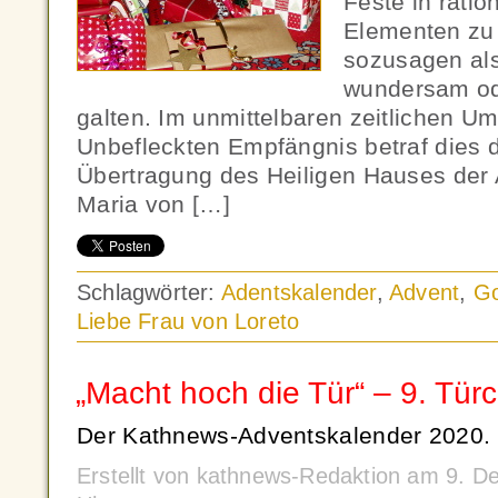
Feste in ratio
Elementen zu 
sozusagen al
wundersam ode
galten. Im unmittelbaren zeitlichen U
Unbefleckten Empfängnis betraf dies d
Übertragung des Heiligen Hauses der A
Maria von […]
Schlagwörter:
Adentskalender
,
Advent
,
Go
Liebe Frau von Loreto
„Macht hoch die Tür“ – 9. Tür
Der Kathnews-Adventskalender 2020.
Erstellt von kathnews-Redaktion am 9. 