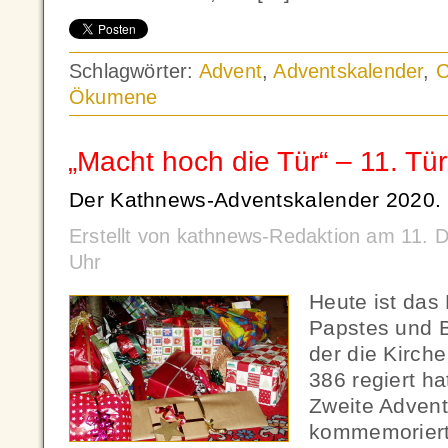
Schlagwörter:
Advent
,
Adventskalender
,
C
Ökumene
„Macht hoch die Tür“ – 11. Tü
Der Kathnews-Adventskalender 2020.
Erstellt von kathnews-Redaktion am 11.
Uhr
Heute ist das 
Papstes und 
der die Kirche
386 regiert ha
Zweite Adven
kommemoriert