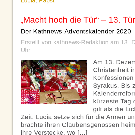
Lucia
,
Papst
„Macht hoch die Tür“ – 13. Tü
Der Kathnews-Adventskalender 2020.
Erstellt von kathnews-Redaktion am 13.
Uhr
Am 13. Dezem
Christenheit 
Konfessionen 
Syrakus. Bis 
Kalenderrefor
kürzeste Tag 
gilt als die Li
Zeit. Lucia setze sich für die Armen 
brachte ihren Glaubensgenossen heiml
ihre Verstecke, wo […]