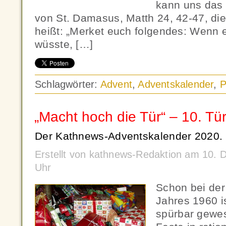
kann uns das
von St. Damasus, Matth 24, 42-47, dien
heißt: „Merket euch folgendes: Wenn e
wüsste, […]
Schlagwörter:
Advent
,
Adventskalender
,
P
„Macht hoch die Tür“ – 10. Tü
Der Kathnews-Adventskalender 2020.
Erstellt von kathnews-Redaktion am 10.
Uhr
Schon bei der
Jahres 1960 i
spürbar gewes