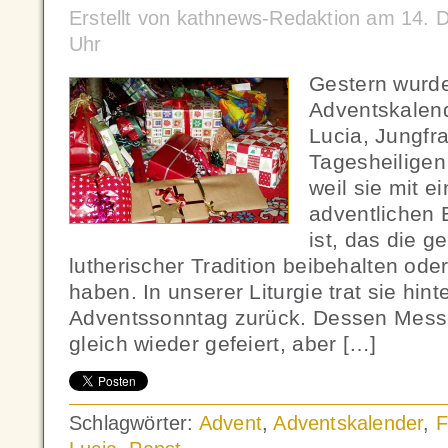
Erstellt von kathnews-Redaktion am 14.
Uhr
Gestern wurd
Adventskalend
Lucia, Jungfra
Tagesheiligen
weil sie mit e
adventlichen
ist, das die g
lutherischer Tradition beibehalten ode
haben. In unserer Liturgie trat sie hint
Adventssonntag zurück. Dessen Messe
gleich wieder gefeiert, aber […]
Schlagwörter:
Advent
,
Adventskalender
,
F