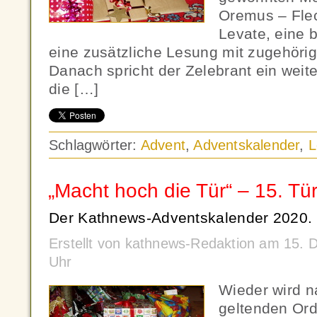
Oremus – Fle
Levate, eine 
eine zusätzliche Lesung mit zugehöri
Danach spricht der Zelebrant ein weit
die […]
Schlagwörter:
Advent
,
Adventskalender
,
L
„Macht hoch die Tür“ – 15. Tü
Der Kathnews-Adventskalender 2020.
Erstellt von kathnews-Redaktion am 15.
Uhr
Wieder wird n
geltenden Or