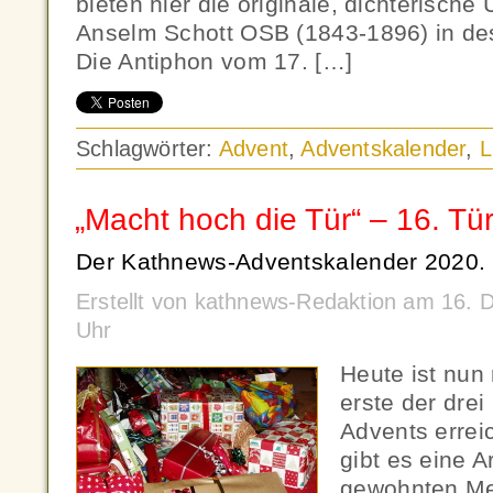
bieten hier die originale, dichterisch
Anselm Schott OSB (1843-1896) in de
Die Antiphon vom 17. […]
Schlagwörter:
Advent
,
Adventskalender
,
L
„Macht hoch die Tür“ – 16. Tü
Der Kathnews-Adventskalender 2020.
Erstellt von kathnews-Redaktion am 16.
Uhr
Heute ist nun
erste der dre
Advents errei
gibt es eine A
gewohnten Mes