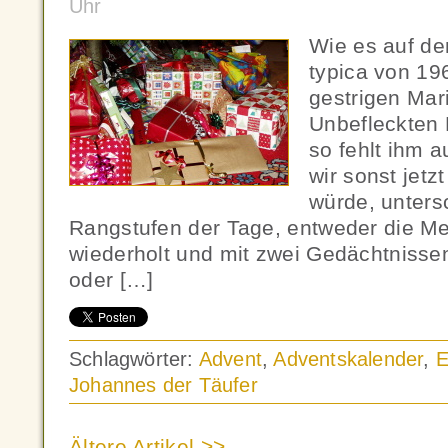
Uhr
Wie es auf de
typica von 196
gestrigen Mar
Unbefleckten 
so fehlt ihm a
wir sonst jet
würde, unters
Rangstufen der Tage, entweder die 
wiederholt und mit zwei Gedächtniss
oder […]
Schlagwörter:
Advent
,
Adventskalender
,
E
Johannes der Täufer
Ältere Artikel >>