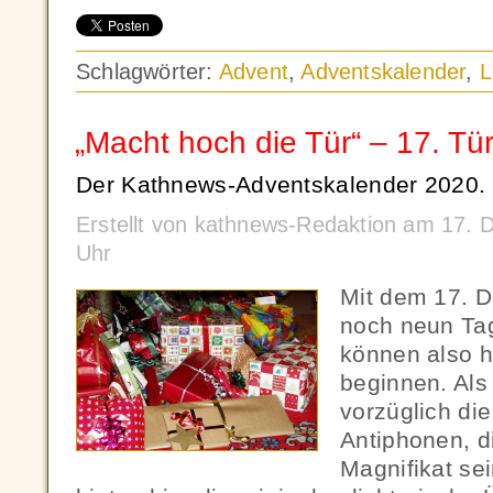
Schlagwörter:
Advent
,
Adventskalender
,
L
„Macht hoch die Tür“ – 17. Tü
Der Kathnews-Adventskalender 2020.
Erstellt von kathnews-Redaktion am 17.
Uhr
Mit dem 17. 
noch neun Tag
können also 
beginnen. Als
vorzüglich di
Antiphonen, d
Magnifikat se