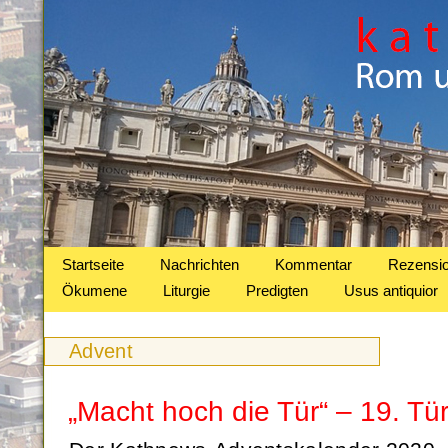
Startseite
Nachrichten
Kommentar
Rezensi
Ökumene
Liturgie
Predigten
Usus antiquior
Advent
„Macht hoch die Tür“ – 19. Tü