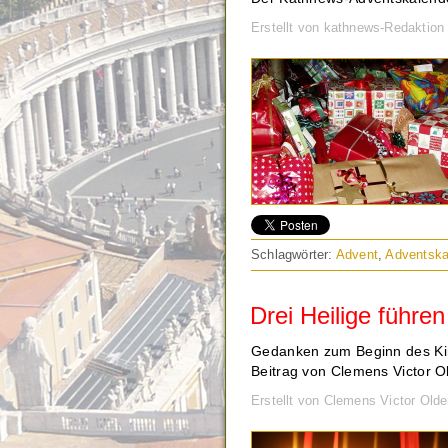
Erstellt von kathnews-Redaktio
Schlagwörter:
Advent
,
Adventska
Drei Heilige führe
Gedanken zum Beginn des Kir
Beitrag von Clemens Victor O
Erstellt von Clemens Victor Ol