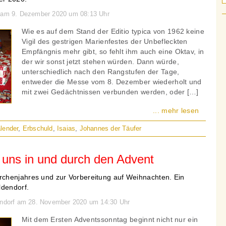
n am 9. Dezember 2020 um 08:13 Uhr
Wie es auf dem Stand der Editio typica von 1962 keine
Vigil des gestrigen Marienfestes der Unbefleckten
Empfängnis mehr gibt, so fehlt ihm auch eine Oktav, in
der wir sonst jetzt stehen würden. Dann würde,
unterschiedlich nach den Rangstufen der Tage,
entweder die Messe vom 8. Dezember wiederholt und
mit zwei Gedächtnissen verbunden werden, oder […]
... mehr lesen
lender
,
Erbschuld
,
Isaias
,
Johannes der Täufer
n uns in und durch den Advent
chenjahres und zur Vorbereitung auf Weihnachten. Ein
ldendorf.
dendorf am 28. November 2020 um 14:30 Uhr
Mit dem Ersten Adventssonntag beginnt nicht nur ein