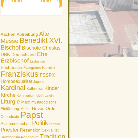
Alte
Aachen
Abtreibung
Benedikt XVI.
Messe
Bischof
Bischöfe
Christus
Ehe
DBK
Deutschland
Erzbischof
Erzbistum
Eucharistie
Familie
Evangelium
Franziskus
FSSPX
Homosexualität
Jugend
Kardinal
Kinder
Kathnews
Kirche
Köln
Kommunion
Latein
Liturgie
Marx
mystagogische
Novus Ordo
Einführung
Müller
Papst
Orthodoxie
Politik
Piusbruderschaft
Presse
Priester
Rezension
Sexualität
Tradition
Summorum Pontificum