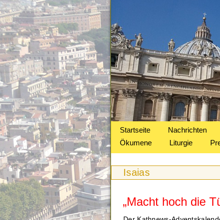
Startseite
Nachrichten
Ökumene
Liturgie
Pr
Isaias
„Macht hoch die Tü
Der Kathnews-Adventskalend