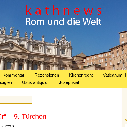
Kommentar
Rezensionen
Kirchenrecht
Vaticanum II
edigten
Usus antiquior
Josephsjahr
r“ – 9. Türchen
er 2020.