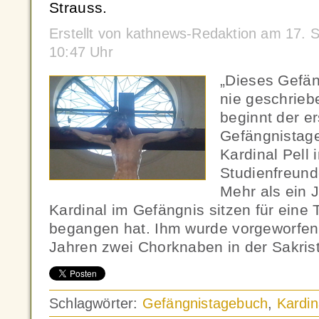
Strauss.
Erstellt von kathnews-Redaktion am 17.
10:47 Uhr
„Dieses Gefän
nie geschrieb
beginnt der e
Gefängnistag
Kardinal Pell 
Studienfreun
Mehr als ein 
Kardinal im Gefängnis sitzen für eine T
begangen hat. Ihm wurde vorgeworfen,
Jahren zwei Chorknaben in der Sakrist
Schlagwörter:
Gefängnistagebuch
,
Kardin