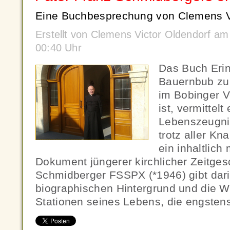
Eine Buchbesprechung von Clemens Vi
Erstellt von Clemens Victor Oldendorf a
00:40 Uhr
Das Buch Eri
Bauernbub zu
im Bobinger V
ist, vermittel
Lebenszeugnis
trotz aller K
ein inhaltlic
Dokument jüngerer kirchlicher Zeitges
Schmidberger FSSPX (*1946) gibt darin
biographischen Hintergrund und die 
Stationen seines Lebens, die engsten