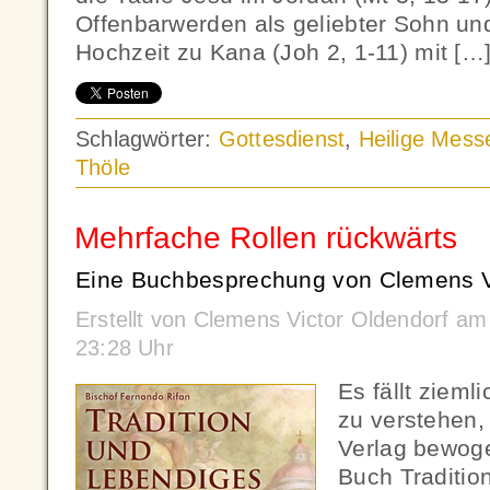
Offenbarwerden als geliebter Sohn und
Hochzeit zu Kana (Joh 2, 1-11) mit […
Schlagwörter:
Gottesdienst
,
Heilige Mess
Thöle
Mehrfache Rollen rückwärts
Eine Buchbesprechung von Clemens Vi
Erstellt von Clemens Victor Oldendorf a
23:28 Uhr
Es fällt zieml
zu verstehen
Verlag bewog
Buch Traditio