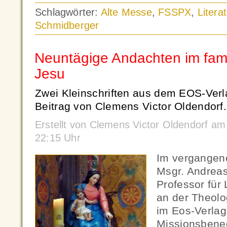
Schlagwörter:
Alte Messe
,
FSSPX
,
Literat
Schmidberger
Neuntägige Andachten im fami
Jesu
Zwei Kleinschriften aus dem EOS-Verla
Beitrag von Clemens Victor Oldendorf.
Erstellt von Clemens Victor Oldendorf a
22:15 Uhr
Im vergangene
Msgr. Andreas
Professor für 
an der Theolog
im Eos-Verlag
Missionsbenedi