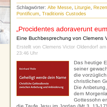
Schlagwörter:
Alte Messe
,
Liturgie
,
Rezen
Pontificum
,
Traditionis Custodes
„Procidentes adoraverunt eum
Eine Buchbesprechung von Clemens Vi
Erstellt von Clemens Victor Oldendorf a
23:46 Uhr
Das heutige Ep
seiner gewach
die vorzüglic
christlichen 
Die Anbetung,
dem Morgenla
Gottessohn er
die Taufe Jesu im Jordan (Mt 3, 13-17