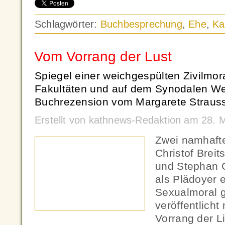
Schlagwörter:
Buchbesprechung
,
Ehe
,
Ka
Vom Vorrang der Lust
Spiegel einer weichgespülten Zivilmor
Fakultäten und auf dem Synodalen We
Buchrezension vom Margarete Strauss
Erstellt von kathnews-Redaktion am 28. 
Zwei namhaft
Christof Brei
und Stephan G
als Plädoyer 
Sexualmoral 
veröffentlicht
Vorrang der Li