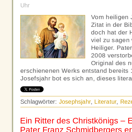
Uhr
Vom heiligen J
Zitat in der Bi
doch hat der 
viel zu sagen
Heiliger. Pate
2008 verstorb
Original des 
erschienenen Werks entstand bereits 
Josefsjahr bot es sich an, dieses liter
Schlagwörter:
Josephsjahr
,
Literatur
,
Rez
Ein Ritter des Christkönigs –
Pater Franz Schmidbergers e