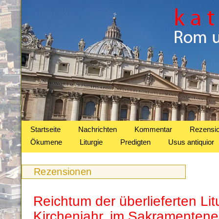
Startseite
Nachrichten
Kommentar
Rezensi
Ökumene
Liturgie
Predigten
Usus antiquior
Rezensionen
Reichtum der überlieferten Lit
Kirchenjahr, im Sakramenten