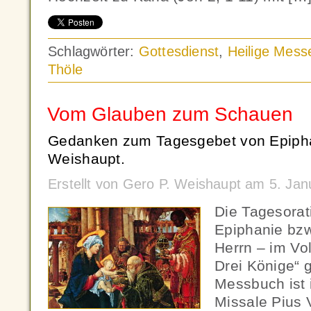
Schlagwörter:
Gottesdienst
,
Heilige Mess
Thöle
Vom Glauben zum Schauen
Gedanken zum Tagesgebet von Epipha
Weishaupt.
Erstellt von Gero P. Weishaupt am 5. Ja
Die Tagesorat
Epiphanie bzw
Herrn – im Vo
Drei Könige“ 
Messbuch ist 
Missale Pius 