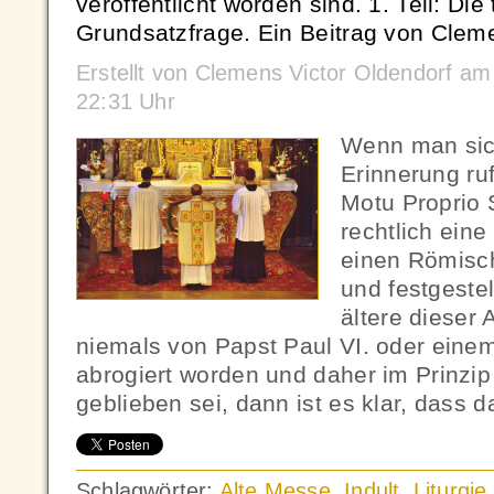
veröffentlicht worden sind. 1. Teil: Die
Grundsatzfrage. Ein Beitrag von Cleme
Erstellt von Clemens Victor Oldendorf 
22:31 Uhr
Wenn man sich
Erinnerung ru
Motu Proprio
rechtlich eine
einen Römisch
und festgestel
ältere dieser
niemals von Papst Paul VI. oder eine
abrogiert worden und daher im Prinzi
geblieben sei, dann ist es klar, dass d
Schlagwörter:
Alte Messe
,
Indult
,
Liturgie