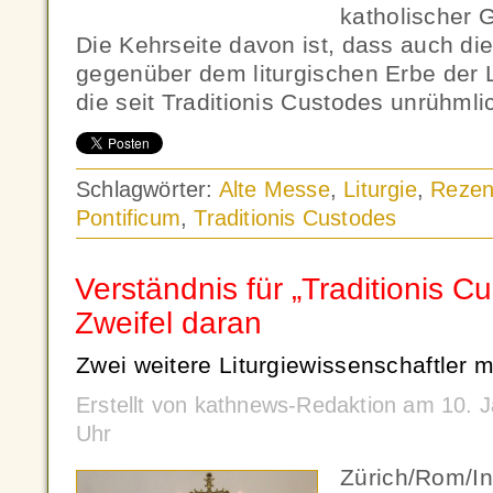
katholischer 
Die Kehrseite davon ist, dass auch di
gegenüber dem liturgischen Erbe der L
die seit Traditionis Custodes unrühml
Schlagwörter:
Alte Messe
,
Liturgie
,
Rezen
Pontificum
,
Traditionis Custodes
Verständnis für „Traditionis C
Zweifel daran
Zwei weitere Liturgiewissenschaftler 
Erstellt von kathnews-Redaktion am 10. 
Uhr
Zürich/Rom/In