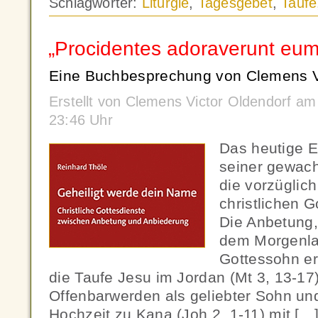
Schlagwörter:
Liturgie
,
Tagesgebet
,
Taufe
„Procidentes adoraverunt eum
Eine Buchbesprechung von Clemens Vi
Erstellt von Clemens Victor Oldendorf a
23:46 Uhr
Das heutige Ep
seiner gewach
die vorzüglic
christlichen 
Die Anbetung,
dem Morgenla
Gottessohn er
die Taufe Jesu im Jordan (Mt 3, 13-17
Offenbarwerden als geliebter Sohn und
Hochzeit zu Kana (Joh 2, 1-11) mit […