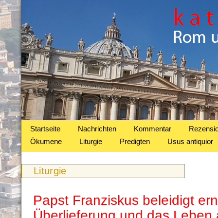
Startseite
Nachrichten
Kommentar
Rezensi
Ökumene
Liturgie
Predigten
Usus antiquior
Liturgie
Papst Franziskus beleidigt ern
Überlieferung und das Leben 