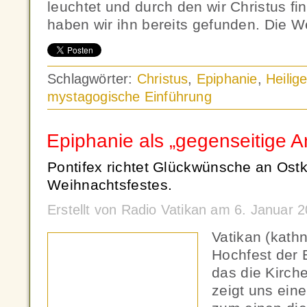
leuchtet und durch den wir Christus f
haben wir ihn bereits gefunden. Die W
Schlagwörter:
Christus
,
Epiphanie
,
Heilig
mystagogische Einführung
Epiphanie als „gegenseitige 
Pontifex richtet Glückwünsche an Ostk
Weihnachtsfestes.
Erstellt von Radio Vatikan am 6. Januar
Vatikan (kath
Hochfest der 
das die Kirch
zeigt uns ein