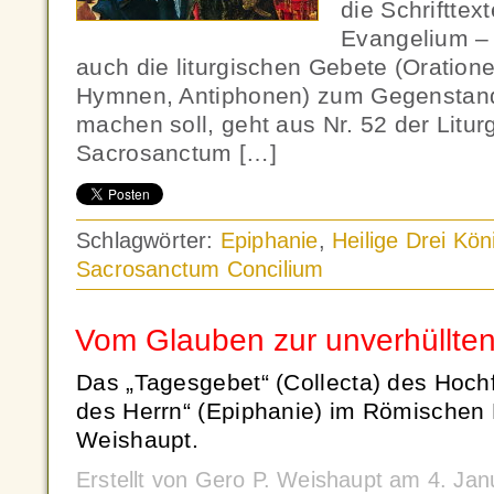
die Schrifttex
Evangelium –
auch die liturgischen Gebete (Oratione
Hymnen, Antiphonen) zum Gegenstand
machen soll, geht aus Nr. 52 der Liturg
Sacrosanctum […]
Schlagwörter:
Epiphanie
,
Heilige Drei Kön
Sacrosanctum Concilium
Vom Glauben zur unverhüllte
Das „Tagesgebet“ (Collecta) des Hoch
des Herrn“ (Epiphanie) im Römischen 
Weishaupt.
Erstellt von Gero P. Weishaupt am 4. Ja