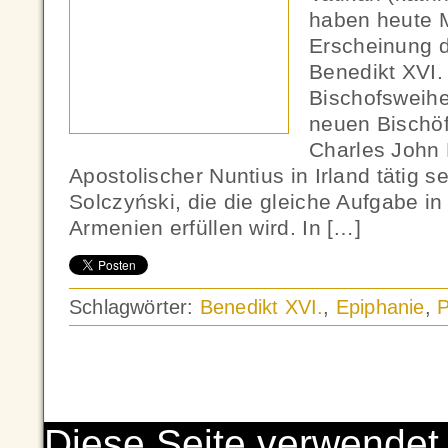
haben heute 
Erscheinung d
Benedikt XVI.
Bischofsweihe
neuen Bischöf
Charles John 
Apostolischer Nuntius in Irland tätig s
Solczyński, die die gleiche Aufgabe i
Armenien erfüllen wird. In […]
Schlagwörter:
Benedikt XVI.
,
Epiphanie
,
P
Diese Seite verwendet