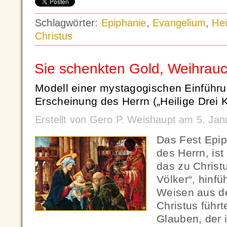
Schlagwörter:
Epiphanie
,
Evangelium
,
Hei
Christus
Sie schenkten Gold, Weihrau
Modell einer mystagogischen Einführ
Erscheinung des Herrn („Heilige Drei K
Erstellt von Gero P. Weishaupt am 5. Ja
Das Fest Epip
des Herrn, ist
das zu Christ
Völker“, hinfü
Weisen aus d
Christus führt
Glauben, der 