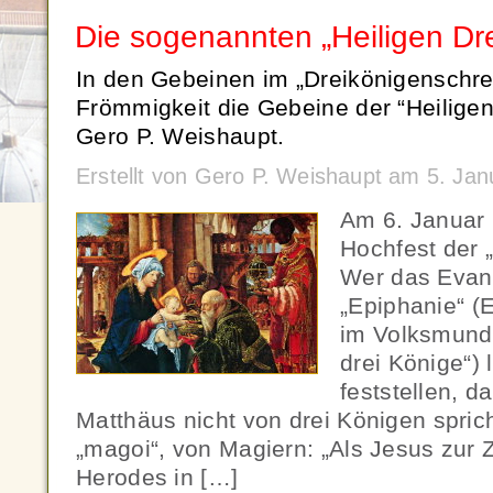
Die sogenannten „Heiligen Dr
In den Gebeinen im „Dreikönigenschrei
Frömmigkeit die Gebeine der “Heiligen
Gero P. Weishaupt.
Erstellt von Gero P. Weishaupt am 5. Ja
Am 6. Januar 
Hochfest der „
Wer das Evan
„Epiphanie“ (
im Volksmund:
drei Könige“) 
feststellen, d
Matthäus nicht von drei Königen spric
„magoi“, von Magiern: „Als Jesus zur 
Herodes in […]