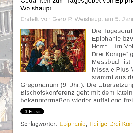
Gedanken zum Tagesgebet von Epipha
Weishaupt.
Erstellt von Gero P. Weishaupt am 5. Ja
Die Tagesorat
Epiphanie bzw
Herrn – im Vo
Drei Könige“ 
Messbuch ist 
Missale Pius 
stammt aus 
Gregorianum (9. Jhr.). Die Übersetzu
Bischofskonferenz geht mit dem latein
bekanntermaßen wieder auffallend frei
Schlagwörter:
Epiphanie
,
Heilige Drei Kön