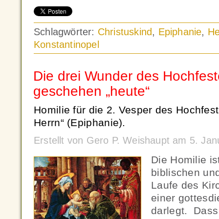
Schlagwörter:
Christuskind
,
Epiphanie
,
He
Konstantinopel
Die drei Wunder des Hochfest
geschehen „heute“
Homilie für die 2. Vesper des Hochfes
Herrn“ (Epiphanie).
Erstellt von Gero P. Weishaupt am 5. Ja
Die Homilie is
biblischen und
Laufe des Kir
einer gottesdi
darlegt. Dass 