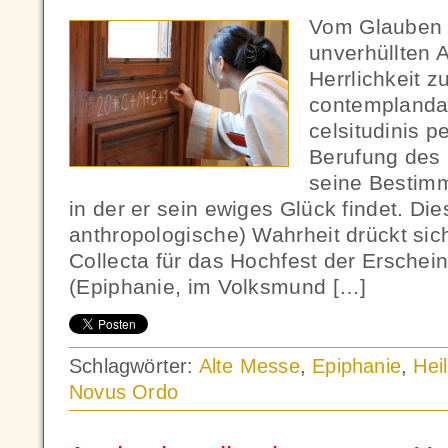
Vom Glauben 
unverhüllten 
Herrlichkeit z
contemplanda
celsitudinis p
Berufung des 
seine Bestim
in der er sein ewiges Glück findet. Dies
anthropologische) Wahrheit drückt sic
Collecta für das Hochfest der Erschei
(Epiphanie, im Volksmund […]
Schlagwörter:
Alte Messe
,
Epiphanie
,
Hei
Novus Ordo