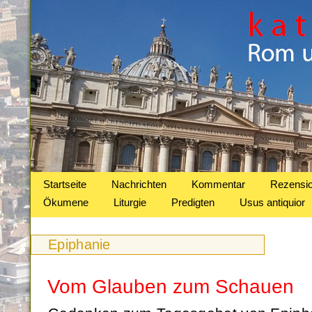
Startseite
Nachrichten
Kommentar
Rezensi
Ökumene
Liturgie
Predigten
Usus antiquior
Epiphanie
Vom Glauben zum Schauen