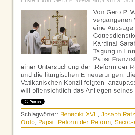
Erstellt von Gero P. Weishaupt am 9. Jul
Von Gero P. W
vergangenen 
eine Aussage 
Gottesdienstk
Kardinal Sarah
Tagung in Lo
Papst Franzis
einer Untersuchung der „Reform der R
und die liturgischen Erneuerungen, d
Vatikanischen Konzil folgten, anzupas
will offensichtlich das Anliegen seines
Schlagwörter:
Benedikt XVI.
,
Joseph Ratz
Ordo
,
Papst
,
Reform der Reform
,
Sacros