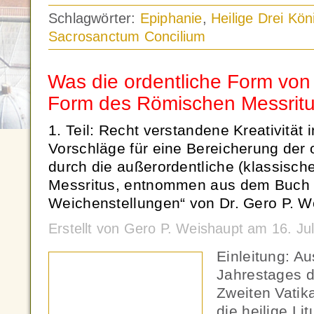
Schlagwörter:
Epiphanie
,
Heilige Drei Kön
Sacrosanctum Concilium
Was die ordentliche Form von
Form des Römischen Messritu
1. Teil: Recht verstandene Kreativität i
Vorschläge für eine Bereicherung der 
durch die außerordentliche (klassisc
Messritus, entnommen aus dem Buch 
Weichenstellungen“ von Dr. Gero P. W
Erstellt von Gero P. Weishaupt am 16. Ju
Einleitung: A
Jahrestages d
Zweiten Vatik
die heilige Li