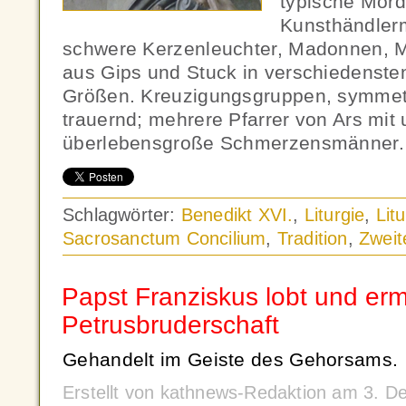
typische Mord
Kunsthändlermi
schwere Kerzenleuchter, Madonnen, M
aus Gips und Stuck in verschiedenst
Größen. Kreuzigungsgruppen, symmetr
trauernd; mehrere Pfarrer von Ars mit
überlebensgroße Schmerzensmänner. 
Schlagwörter:
Benedikt XVI.
,
Liturgie
,
Lit
Sacrosanctum Concilium
,
Tradition
,
Zweit
Papst Franziskus lobt und erm
Petrusbruderschaft
Gehandelt im Geiste des Gehorsams.
Erstellt von kathnews-Redaktion am 3. 