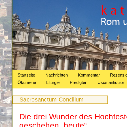
Startseite
Nachrichten
Kommentar
Rezensi
Ökumene
Liturgie
Predigten
Usus antiquior
Sacrosanctum Concilium
Die drei Wunder des Hochfest
geschehen „heute“