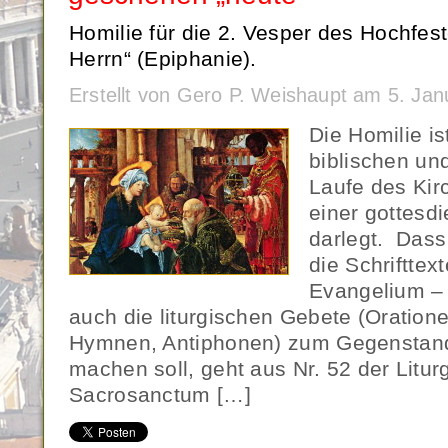
Homilie für die 2. Vesper des Hochfes
Herrn“ (Epiphanie).
Erstellt von Gero P. Weishaupt am 5. Ja
Die Homilie is
biblischen und
Laufe des Kir
einer gottesdi
darlegt. Dass 
die Schrifttex
Evangelium –
auch die liturgischen Gebete (Oratione
Hymnen, Antiphonen) zum Gegenstand
machen soll, geht aus Nr. 52 der Liturg
Sacrosanctum […]