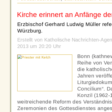
Kirche erinnert an Anfänge der
Erzbischof Gerhard Ludwig Müller refer
Würzburg.
Erstellt von Katholische Nachrichten-Ag
2013 um 20:20 Uhr
Bonn (kathnew
Reihe von Ver
die katholisc
Jahren veröffe
Liturgiedoku
Concilium“. D
Konzil (1962-
weitreichende Reform des Verständni
Zeremonien des Gottesdienstes angest