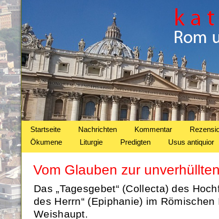
Startseite
Nachrichten
Kommentar
Rezensi
Ökumene
Liturgie
Predigten
Usus antiquior
Vom Glauben zur unverhüllte
Das „Tagesgebet“ (Collecta) des Hoch
des Herrn“ (Epiphanie) im Römischen 
Weishaupt.