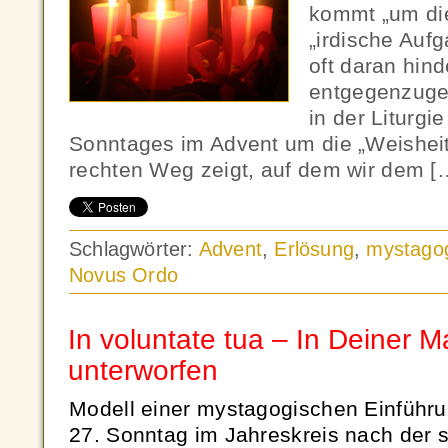
kommt „um die
„irdische Auf
oft daran hin
entgegenzugeh
in der Liturgi
Sonntages im Advent um die „Weisheit
rechten Weg zeigt, auf dem wir dem [
Schlagwörter:
Advent
,
Erlösung
,
mystagog
Novus Ordo
In voluntate tua – In Deiner Ma
unterworfen
Modell einer mystagogischen Einführun
27. Sonntag im Jahreskreis nach der 