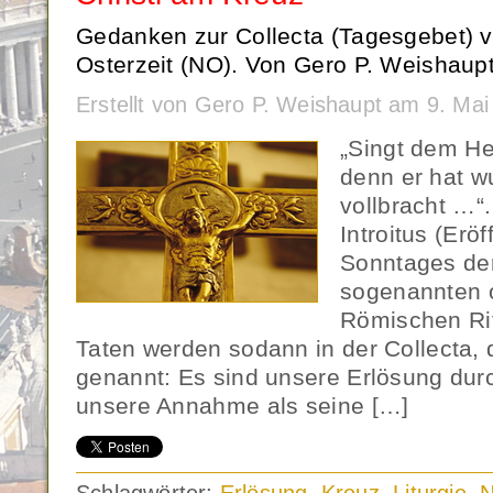
Gedanken zur Collecta (Tagesgebet) 
Osterzeit (NO). Von Gero P. Weishaupt
Erstellt von Gero P. Weishaupt am 9. Ma
„Singt dem He
denn er hat w
vollbracht …“.
Introitus (Erö
Sonntages der
sogenannten 
Römischen Rit
Taten werden sodann in der Collecta,
genannt: Es sind unsere Erlösung dur
unsere Annahme als seine […]