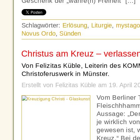
Geschenk der „wahre(n) Freiheit“ […]
Schlagwörter:
Erlösung
,
Liturgie
,
mystago
Novus Ordo
,
Sünden
Christus am Kreuz – verlasse
Von Felizitas Küble, Leiterin des KO
Christoferuswerk in Münster.
Erstellt von Felizitas Küble am 19. April
Vom Berliner 
Fleischhhamme
Aussage: „Der
je wirklich vo
gewesen ist, 
Kreuz.“ Bei d