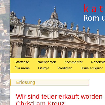
Startseite
Nachrichten
Kommentar
Rezensi
Ökumene
Liturgie
Predigten
Usus antiquior
Erlösung
Wir sind teuer erkauft worden
Christi am Kreuz