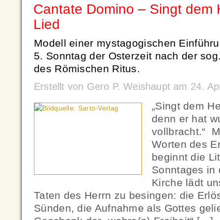
Cantate Domino – Singt dem 
Lied
Modell einer mystagogischen Einführun
5. Sonntag der Osterzeit nach der sog
des Römischen Ritus.
Erstellt von Gero P. Weishaupt am 24. Ap
„Singt dem He
denn er hat w
vollbracht.“ M
Worten des E
beginnt die Li
Sonntages in 
Kirche lädt u
Taten des Herrn zu besingen: die Erl
Sünden, die Aufnahme als Gottes gelie