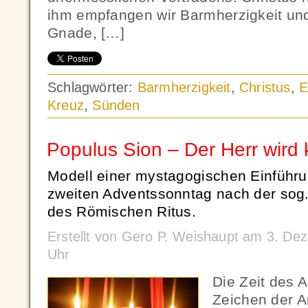
ihm empfangen wir Barmherzigkeit und 
Gnade, […]
Schlagwörter:
Barmherzigkeit
,
Christus
,
E
Kreuz
,
Sünden
Populus Sion – Der Herr wir
Modell einer mystagogischen Einführun
zweiten Adventssonntag nach der sog.
des Römischen Ritus.
Erstellt von Gero P. Weishaupt am 3. D
Uhr
Die Zeit des 
Zeichen der A