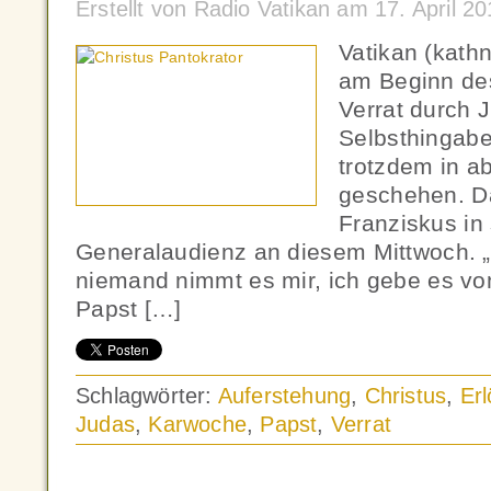
Erstellt von Radio Vatikan am 17. April 
Vatikan (kat
am Beginn de
Verrat durch J
Selbsthingab
trotzdem in ab
geschehen. D
Franziskus in
Generalaudienz an diesem Mittwoch. 
niemand nimmt es mir, ich gebe es von 
Papst […]
Schlagwörter:
Auferstehung
,
Christus
,
Er
Judas
,
Karwoche
,
Papst
,
Verrat