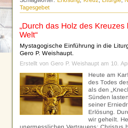
Schlagwörter:
Erlösung
,
Kreuz
,
Liturgie
,
N
Tagesgebet
„Durch das Holz des Kreuzes 
Welt“
Mystagogische Einführung in die Litur
Gero P. Weishaupt.
Erstellt von Gero P. Weishaupt am 10. Ap
Heute am Karf
des Todes des
als den „Knec
Sünden lasten
seiner Ernied
Erlösung. Du
wir geheilt. H
unermesslichen Vertrauens: Christus h