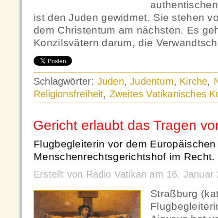
authentischen
ist den Juden gewidmet. Sie stehen vo
dem Christentum am nächsten. Es ge
Konzilsvätern darum, die Verwandtscha
Schlagwörter:
Juden
,
Judentum
,
Kirche
,
Religionsfreiheit
,
Zweites Vatikanisches Ko
Gericht erlaubt das Tragen v
Flugbegleiterin vor dem Europäischen
Menschenrechtsgerichtshof im Recht.
Erstellt von Radio Vatikan am 16. Janua
Straßburg (ka
Flugbegleiterin