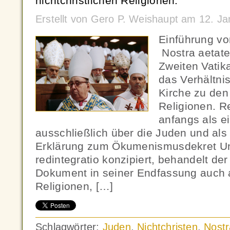
nichtchristlichen Religionen.
Erstellt von Gero P. Weishaupt am 12. J
Einführung vo
Nostra aetate
Zweiten Vatik
das Verhältni
Kirche zu den 
Religionen. R
anfangs als e
ausschließlich über die Juden und al
Erklärung zum Ökumenismusdekret Uni
redintegratio konzipiert, behandelt de
Dokument in seiner Endfassung auch a
Religionen, […]
Schlagwörter:
Juden
,
Nichtchristen
,
Nostr