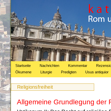
Startseite
Nachrichten
Kommentar
Rezensi
Ökumene
Liturgie
Predigten
Usus antiquior
Religionsfreiheit
Allgemeine Grundlegung der Re