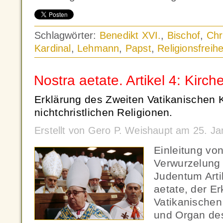
Schlagwörter:
Benedikt XVI.
,
Bischof
,
Chr
Kardinal
,
Lehmann
,
Papst
,
Religionsfreihe
Nostra aetate. Artikel 4: Kir
Erklärung des Zweiten Vatikanischen K
nichtchristlichen Religionen.
Erstellt von Gero P. Weishaupt am 25. J
Einleitung vo
Verwurzelung 
Judentum Arti
aetate, der E
Vatikanischen
und Organ de