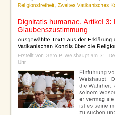
Religionsfreiheit
,
Zweites Vatikanisches Ko
Dignitatis humanae. Artikel 3: 
Glaubenszustimmung
Ausgewählte Texte aus der Erklärung 
Vatikanischen Konzils über die Religion
Erstellt von Gero P. Weishaupt am 31. 
Uhr
Einführung vo
Weishaupt. De
die Wahrheit, 
seinem Wesen 
er vermag sie
ist es seine m
zu suchen un