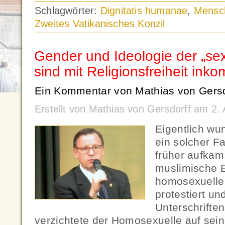
Schlagwörter:
Dignitatis humanae
,
Mensc
Zweites Vatikanisches Konzil
Gender und Ideologie der „sexu
sind mit Religionsfreiheit inko
Ein Kommentar von Mathias von Gersd
Erstellt von Mathias von Gersdorff am 2.
Eigentlich wu
ein solcher Fa
früher aufkam
muslimische E
homosexuellen
protestiert un
Unterschrifte
verzichtete der Homosexuelle auf seine