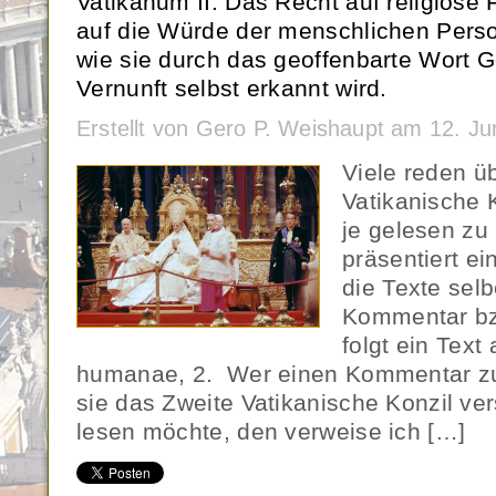
Vatikanum II: Das Recht auf religiöse F
auf die Würde der menschlichen Perso
wie sie durch das geoffenbarte Wort G
Vernunft selbst erkannt wird.
Erstellt von Gero P. Weishaupt am 12. J
Viele reden ü
Vatikanische 
je gelesen zu
präsentiert ei
die Texte sel
Kommentar bz
folgt ein Text 
humanae, 2. Wer einen Kommentar zur 
sie das Zweite Vatikanische Konzil ver
lesen möchte, den verweise ich […]