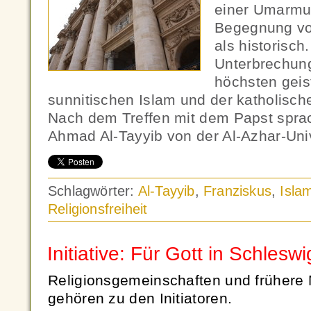
einer Umarmu
Begegnung von
als historisc
Unterbrechung
höchsten geis
sunnitischen Islam und der katholisch
Nach dem Treffen mit dem Papst spr
Ahmad Al-Tayyib von der Al-Azhar-Univ
Schlagwörter:
Al-Tayyib
,
Franziskus
,
Isla
Religionsfreiheit
Initiative: Für Gott in Schlesw
Religionsgemeinschaften und frühere 
gehören zu den Initiatoren.