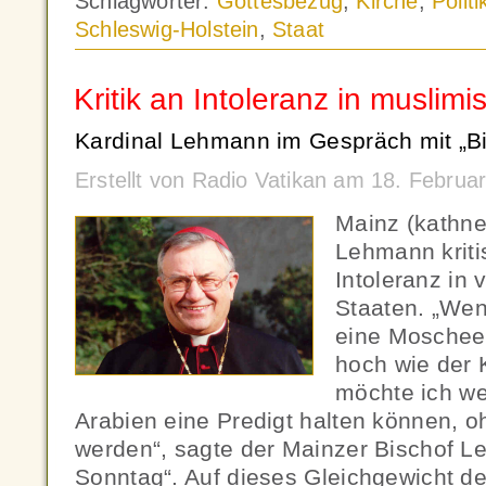
Schlagwörter:
Gottesbezug
,
Kirche
,
Politi
Schleswig-Holstein
,
Staat
Kritik an Intoleranz in muslim
Kardinal Lehmann im Gespräch mit „B
Erstellt von Radio Vatikan am 18. Febru
Mainz (kathne
Lehmann kritis
Intoleranz in
Staaten. „Wen
eine Moschee
hoch wie der 
möchte ich we
Arabien eine Predigt halten können, o
werden“, sagte der Mainzer Bischof L
Sonntag“. Auf dieses Gleichgewicht de