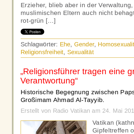
Erzieher, blieb aber in der Verwaltung
muslimischen Eltern auch nicht behagte
rot-grün […]
Schlagwörter:
Ehe
,
Gender
,
Homosexualit
Religionsfreiheit
,
Sexualität
„Religionsführer tragen eine 
Verantwortung“
Historische Begegnung zwischen Paps
Großimam Ahmad Al-Tayyib.
Erstellt von Radio Vatikan am 24. Mai 2
Vatikan (kath
Gipfeltreffen