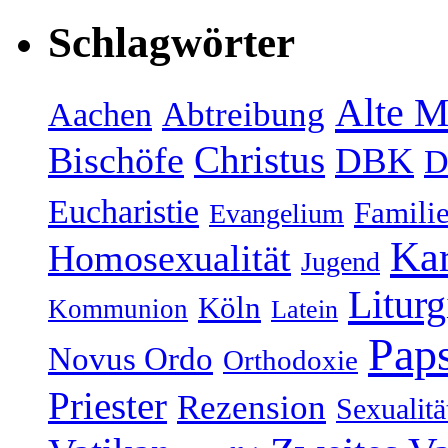
Schlagwörter
Alte M
Abtreibung
Aachen
Christus
Bischöfe
DBK
D
Eucharistie
Famili
Evangelium
Kar
Homosexualität
Jugend
Liturg
Köln
Kommunion
Latein
Paps
Novus Ordo
Orthodoxie
Priester
Rezension
Sexualitä