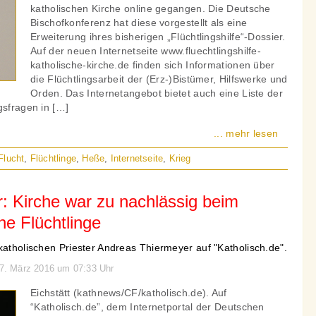
katholischen Kirche online gegangen. Die Deutsche
Bischofkonferenz hat diese vorgestellt als eine
Erweiterung ihres bisherigen „Flüchtlingshilfe“-Dossier.
Auf der neuen Internetseite www.fluechtlingshilfe-
katholische-kirche.de finden sich Informationen über
die Flüchtlingsarbeit der (Erz-)Bistümer, Hilfswerke und
Orden. Das Internetangebot bietet auch eine Liste der
gsfragen in […]
... mehr lesen
Flucht
,
Flüchtlinge
,
Heße
,
Internetseite
,
Krieg
er: Kirche war zu nachlässig beim
che Flüchtlinge
katholischen Priester Andreas Thiermeyer auf "Katholisch.de".
 17. März 2016 um 07:33 Uhr
Eichstätt (kathnews/CF/katholisch.de). Auf
“Katholisch.de”, dem Internetportal der Deutschen