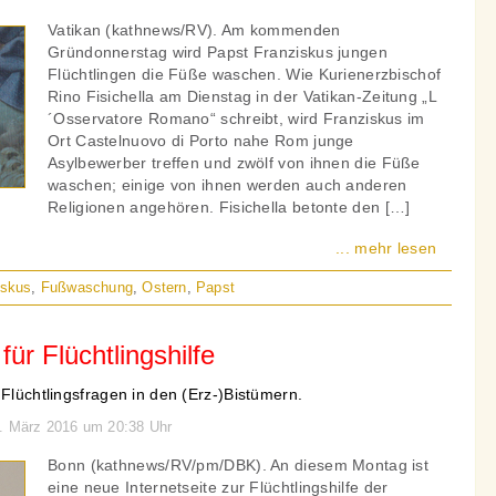
Vatikan (kathnews/RV). Am kommenden
Gründonnerstag wird Papst Franziskus jungen
Flüchtlingen die Füße waschen. Wie Kurienerzbischof
Rino Fisichella am Dienstag in der Vatikan-Zeitung „L
´Osservatore Romano“ schreibt, wird Franziskus im
Ort Castelnuovo di Porto nahe Rom junge
Asylbewerber treffen und zwölf von ihnen die Füße
waschen; einige von ihnen werden auch anderen
Religionen angehören. Fisichella betonte den […]
... mehr lesen
iskus
,
Fußwaschung
,
Ostern
,
Papst
für Flüchtlingshilfe
 Flüchtlingsfragen in den (Erz-)Bistümern.
1. März 2016 um 20:38 Uhr
Bonn (kathnews/RV/pm/DBK). An diesem Montag ist
eine neue Internetseite zur Flüchtlingshilfe der