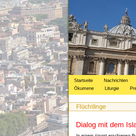
Startseite
Nachrichten
Ökumene
Liturgie
Pr
Flüchtlinge
Dialog mit dem Is
In einem jüngst erschienen B