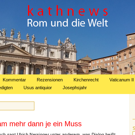
Kommentar
Rezensionen
Kirchenrecht
Vaticanum II
edigten
Usus antiquior
Josephsjahr
lam mehr dann je ein Muss
uch sagt Ulrich Nersinger unter anderem, was Dialog heißt