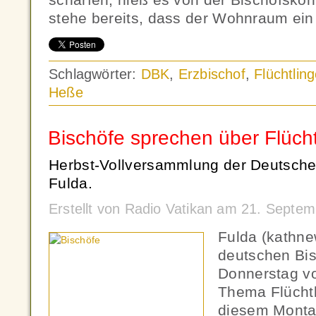
stehe bereits, dass der Wohnraum ein
Schlagwörter:
DBK
,
Erzbischof
,
Flüchtlin
Heße
Bischöfe sprechen über Flücht
Herbst-Vollversammlung der Deutsche
Fulda.
Erstellt von Radio Vatikan am 21. Septe
Fulda (kathn
deutschen Bis
Donnerstag vo
Thema Flüchtl
diesem Montag