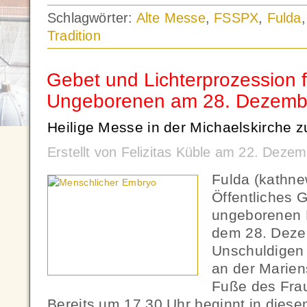
Schlagwörter:
Alte Messe
,
FSSPX
,
Fulda
Tradition
Gebet und Lichterprozession f
Ungeborenen am 28. Dezemb
Heilige Messe in der Michaelskirche z
Erstellt von Felizitas Küble am 22. Dez
Fulda (kathne
Öffentliches G
ungeborenen K
dem 28. Deze
Unschuldigen 
an der Marien
Fuße des Frau
Bereits um 17.30 Uhr beginnt in diese