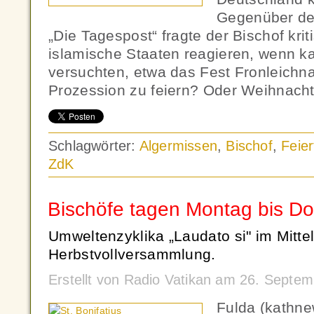
Gegenüber der
„Die Tagespost“ fragte der Bischof kri
islamische Staaten reagieren, wenn ka
versuchten, etwa das Fest Fronleichn
Prozession zu feiern? Oder Weihnach
Schlagwörter:
Algermissen
,
Bischof
,
Feier
ZdK
Bischöfe tagen Montag bis Do
Umweltenzyklika „Laudato si" im Mitte
Herbstvollversammlung.
Erstellt von Radio Vatikan am 26. Septe
Fulda (kathne