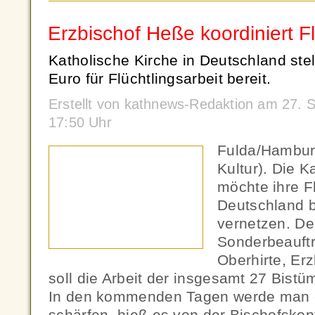
Erzbischof Heße koordiniert Fl
Katholische Kirche in Deutschland stel
Euro für Flüchtlingsarbeit bereit.
Erstellt von kathnews-Redaktion am 27.
17:50 Uhr
Fulda/Hambur
Kultur). Die K
möchte ihre Fl
Deutschland b
vernetzen. De
Sonderbeauft
Oberhirte, Er
soll die Arbeit der insgesamt 27 Bistü
In den kommenden Tagen werde man d
schärfen, hieß es von der Bischofskon