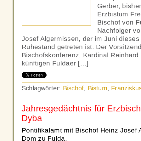
Gerber, bishe
Erzbistum Fre
Bischof von F
Nachfolger vo
Josef Algermissen, der im Juni dieses
Ruhestand getreten ist. Der Vorsitze
Bischofskonferenz, Kardinal Reinhard 
künftigen Fuldaer […]
Schlagwörter:
Bischof
,
Bistum
,
Franzisku
Jahresgedächtnis für Erzbisc
Dyba
Pontifikalamt mit Bischof Heinz Jose
Dom zu Fulda.