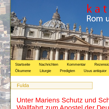
Startseite
Nachrichten
Kommentar
Rezensi
Ökumene
Liturgie
Predigten
Usus antiquior
Fulda
Unter Mariens Schutz und Sch
Wallfahrt zum Apostel der De