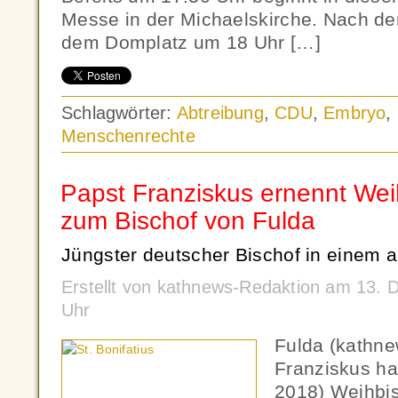
Messe in der Michaelskirche. Nach d
dem Domplatz um 18 Uhr […]
Schlagwörter:
Abtreibung
,
CDU
,
Embryo
,
Menschenrechte
Papst Franziskus ernennt Wei
zum Bischof von Fulda
Jüngster deutscher Bischof in einem a
Erstellt von kathnews-Redaktion am 13.
Uhr
Fulda (kathn
Franziskus ha
2018) Weihbis