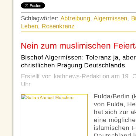
Schlagwörter:
Abtreibung
,
Algermissen
,
B
Leben
,
Rosenkranz
Nein zum muslimischen Feier
Bischof Algermissen: Toleranz ja, aber
christlichen Prägung Deutschlands.
Erstellt von kathnews-Redaktion am 19. 
Uhr
Fulda/Berlin 
von Fulda, He
hat sich zur a
eine mögliche
islamischen F
Deutschland k