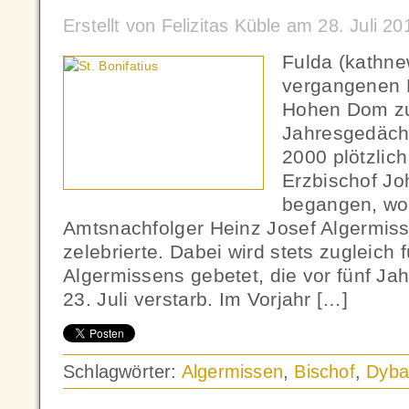
Erstellt von Felizitas Küble am 28. Juli 
Fulda (kathn
vergangenen 
Hohen Dom zu
Jahresgedächt
2000 plötzlic
Erzbischof J
begangen, wo
Amtsnachfolger Heinz Josef Algermiss
zelebrierte. Dabei wird stets zugleich f
Algermissens gebetet, die vor fünf Ja
23. Juli verstarb. Im Vorjahr […]
Schlagwörter:
Algermissen
,
Bischof
,
Dyb