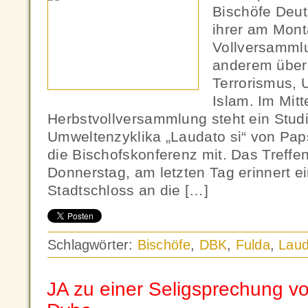
Bischöfe Deut
ihrer am Mon
Vollversammlu
anderem über 
Terrorismus, 
Islam. Im Mitt
Herbstvollversammlung steht ein Stud
Umweltenzyklika „Laudato si“ von Paps
die Bischofskonferenz mit. Das Treffen
Donnerstag, am letzten Tag erinnert e
Stadtschloss an die […]
Schlagwörter:
Bischöfe
,
DBK
,
Fulda
,
Laud
JA zu einer Seligsprechung v