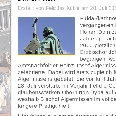
Erstellt von Felizitas Küble am 28. Juli 
Fulda (kathn
vergangenen 
Hohen Dom zu
Jahresgedächt
2000 plötzlic
Erzbischof J
begangen, wo
Amtsnachfolger Heinz Josef Algermiss
zelebrierte. Dabei wird stets zugleich f
Algermissens gebetet, die vor fünf Ja
23. Juli verstarb. Im Vorjahr fiel die
glaubensstarken Oberhirten Dyba auf 
weshalb Bischof Algermissen im vollb
längere Predigt hielt.