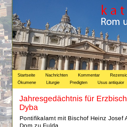
Startseite
Nachrichten
Kommentar
Rezensi
Ökumene
Liturgie
Predigten
Usus antiquior
Jahresgedächtnis für Erzbisc
Dyba
Pontifikalamt mit Bischof Heinz Jose
Dom zu Fulda.