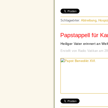
Schlagwörter:
Abtreibung
,
Hospi
Papstappell für K
Heiliger Vater erinnert an W
Erstellt von Radio Vatikan am 