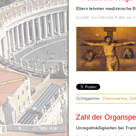
Eltern lehnten medizinische 
Erstellt von Felizitas Küble am 
Schlagwörter:
Charismatiker
,
Ge
Zahl der Organspen
Unregelmäßigkeiten bei Transp