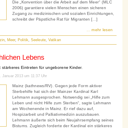
Die „Konvention über die Arbeit auf dem Meer“ (MLC
2006) garantiere vielen Menschen einen sicheren
Zugang zu medizinischen und sozialen Einrichtungen,
schreibt der Päpstliche Rat für Migranten […]
... mehr lesen
zin
,
Meer
,
Politik
,
Seeleute
,
Vatikan
hlichen Lebens
 stärkeres Eintreten für ungeborene Kinder.
4. Januar 2013 um 11:37 Uhr
Mainz (kathnews/RV). Gegen jede Form aktiver
Sterbehilfe hat sich der Mainzer Kardinal Karl
Lehmann ausgesprochen. Notwendig sei „Hilfe zum
Leben und nicht Hilfe zum Sterben“, sagte Lehmann
am Wochenende in Mainz. Er rief dazu auf,
Hospizarbeit und Palliativmedizin auszubauen.
Lehmann äußerte sich beim Neujahrsempfang seines
Bistums. Zugleich forderte der Kardinal ein stärkeres