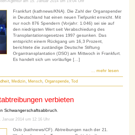
chten-Agentur am 15. Januar 2014 um 19:04 Uhr
Frankfurt (kathnews/KNA). Die Zahl der Organspender
in Deutschland hat einen neuen Tiefpunkt erreicht. Mit
nur noch 876 Spendern (Vorjahr: 1.046) sei sie auf
den niedrigsten Wert seit Verabschiedung des
Transplantationsgesetzes 1997 gesunken. Das
entspricht einem Rückgang um 16,3 Prozent,
berichtete die zuständige Deutsche Stiftung
Organtransplantation (DSO) am Mittwoch in Frankfurt.
Es handelt sich um vorläufige […]
... mehr lesen
dheit
,
Medizin
,
Mensch
,
Organspende
,
Tod
tabtreibungen verbieten
en Schwangerschaftsabbruch.
8. Januar 2014 um 12:16 Uhr
Oslo (kathnews/CF). Abtreibungen nach der 21.