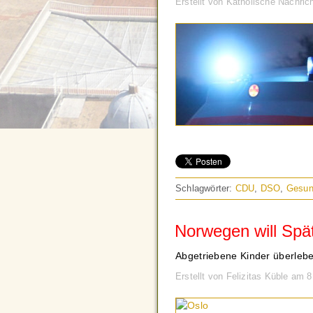
Erstellt von Katholische Nachri
Schlagwörter:
CDU
,
DSO
,
Gesun
Norwegen will Spä
Abgetriebene Kinder überleb
Erstellt von Felizitas Küble am 