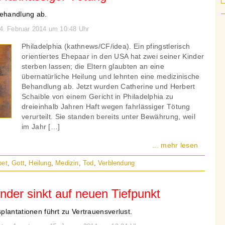
Behandlung ab.
24. Februar 2014 um 10:48 Uhr
Philadelphia (kathnews/CF/idea). Ein pfingstlerisch
orientiertes Ehepaar in den USA hat zwei seiner Kinder
sterben lassen; die Eltern glaubten an eine
übernatürliche Heilung und lehnten eine medizinische
Behandlung ab. Jetzt wurden Catherine und Herbert
Schaible von einem Gericht in Philadelphia zu
dreieinhalb Jahren Haft wegen fahrlässiger Tötung
verurteilt. Sie standen bereits unter Bewährung, weil
im Jahr […]
... mehr lesen
bet
,
Gott
,
Heilung
,
Medizin
,
Tod
,
Verblendung
der sinkt auf neuen Tiefpunkt
lantationen führt zu Vertrauensverlust.