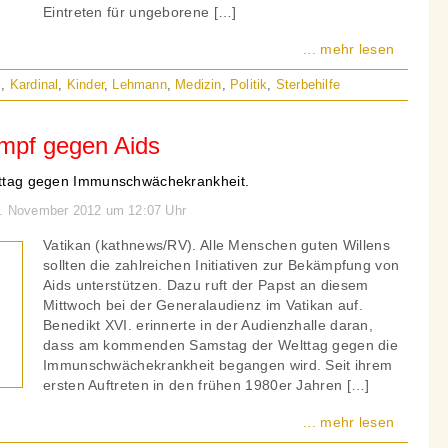
Eintreten für ungeborene […]
... mehr lesen
z
,
Kardinal
,
Kinder
,
Lehmann
,
Medizin
,
Politik
,
Sterbehilfe
ampf gegen Aids
elttag gegen Immunschwächekrankheit.
29. November 2012 um 12:07 Uhr
Vatikan (kathnews/RV). Alle Menschen guten Willens
sollten die zahlreichen Initiativen zur Bekämpfung von
Aids unterstützen. Dazu ruft der Papst an diesem
Mittwoch bei der Generalaudienz im Vatikan auf.
Benedikt XVI. erinnerte in der Audienzhalle daran,
dass am kommenden Samstag der Welttag gegen die
Immunschwächekrankheit begangen wird. Seit ihrem
ersten Auftreten in den frühen 1980er Jahren […]
... mehr lesen