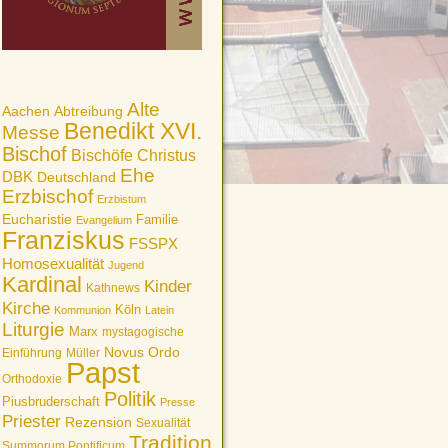
Alte
Aachen
Abtreibung
Benedikt XVI.
Messe
Bischof
Bischöfe
Christus
Ehe
DBK
Deutschland
Erzbischof
Erzbistum
Eucharistie
Familie
Evangelium
Franziskus
FSSPX
Homosexualität
Jugend
Kardinal
Kinder
Kathnews
Kirche
Köln
Kommunion
Latein
Liturgie
Marx
mystagogische
Novus Ordo
Einführung
Müller
Papst
Orthodoxie
Politik
Piusbruderschaft
Presse
Priester
Rezension
Sexualität
Tradition
Summorum Pontificum