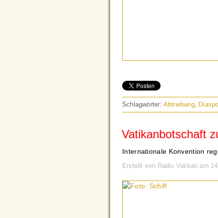
Schlagwörter:
Abtreibung
,
Diaspo
Vatikanbotschaft 
Internationale Konvention rege
Erstellt von Radio Vatikan am 14