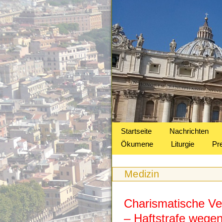
Startseite
Nachrichten
Ökumene
Liturgie
Pr
Medizin
Charismatische Ve
– Haftstrafe wegen