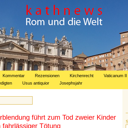
Kommentar
Rezensionen
Kirchenrecht
Vaticanum II
edigten
Usus antiquior
Josephsjahr
rblendung führt zum Tod zweier Kinder
 fahrlässiger Tötung