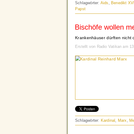
Schlagwörter:
Aids
,
Benedikt XV
Papst
Bischöfe wollen m
Krankenhäuser dürften nicht d
Erstellt von Radio Vatikan am 1
Schlagwörter:
Kardinal
,
Marx
,
Me