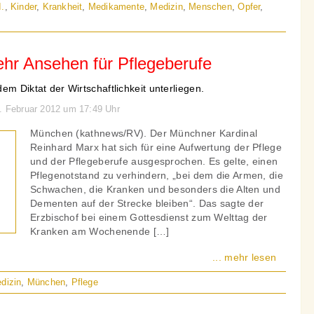
I.
,
Kinder
,
Krankheit
,
Medikamente
,
Medizin
,
Menschen
,
Opfer
,
ehr Ansehen für Pflegeberufe
em Diktat der Wirtschaftlichkeit unterliegen.
3. Februar 2012 um 17:49 Uhr
München (kathnews/RV). Der Münchner Kardinal
Reinhard Marx hat sich für eine Aufwertung der Pflege
und der Pflegeberufe ausgesprochen. Es gelte, einen
Pflegenotstand zu verhindern, „bei dem die Armen, die
Schwachen, die Kranken und besonders die Alten und
Dementen auf der Strecke bleiben“. Das sagte der
Erzbischof bei einem Gottesdienst zum Welttag der
Kranken am Wochenende […]
... mehr lesen
dizin
,
München
,
Pflege