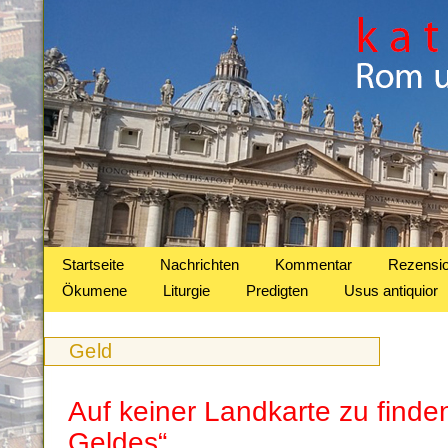
Startseite
Nachrichten
Kommentar
Rezensi
Ökumene
Liturgie
Predigten
Usus antiquior
Geld
Auf keiner Landkarte zu finde
Geldes“