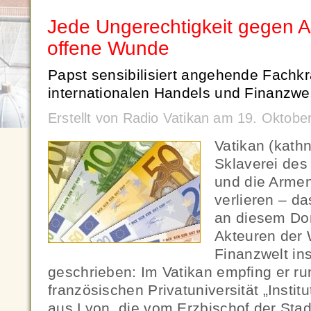
Jede Ungerechtigkeit gegen A
offene Wunde
Papst sensibilisiert angehende Fachkr
internationalen Handels und Finanzwe
Erstellt von Radio Vatikan am 19. Oktob
Vatikan (kath
Sklaverei des
und die Armen
verlieren – d
an diesem Do
Akteuren der 
Finanzwelt i
geschrieben: Im Vatikan empfing er r
französischen Privatuniversität „Instit
aus Lyon, die vom Erzbischof der Stad