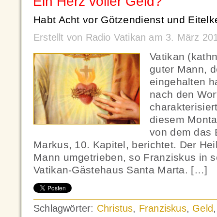
Ein Herz voller Geld?
Habt Acht vor Götzendienst und Eitelke
Erstellt von Radio Vatikan am 3. März 2
Vatikan (kath
guter Mann, d
eingehalten h
nach den Wort
charakterisie
diesem Monta
von dem das 
Markus, 10. Kapitel, berichtet. Der He
Mann umgetrieben, so Franziskus in se
Vatikan-Gästehaus Santa Marta. […]
Schlagwörter:
Christus
,
Franziskus
,
Geld