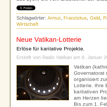
Schlagwörter:
Armut
,
Franziskus
,
Geld
,
P
Wirtschaft
Neue Vatikan-Lotterie
Erlöse für karitative Projekte.
Erstellt von Radio Vatikan am 8. Januar 
Vatikan (kath
Governatorat 
organisiert zu
Lotterie. Ihre
karitativen Pr
am Herzen li
Bis zum 1. Fe