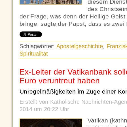
diesem Dienst
des Christsei
der Frage, was denn der Heilige Geist
bringe, sagte der Papst, dass es zwei
Schlagwörter:
Apostelgeschichte
,
Franzis
Spiritualität
Ex-Leiter der Vatikanbank soll
Euro veruntreut haben
Unregelmäßigkeiten im Zuge einer Kon
Erstellt von Katholische Nachrichten-Ag
2014 um 20:22 Uhr
Vatikan (kath