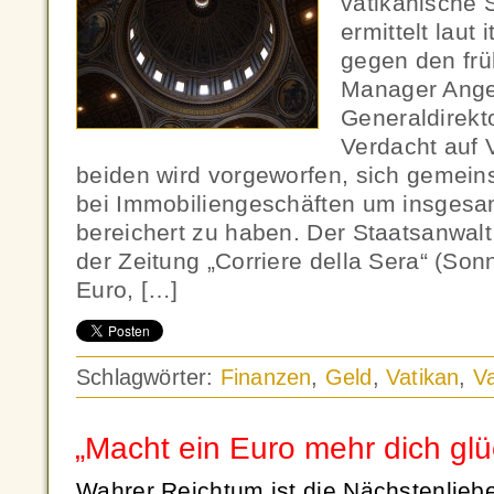
vatikanische 
ermittelt laut
gegen den frü
Manager Ange
Generaldirekto
Verdacht auf 
beiden wird vorgeworfen, sich gemein
bei Immobiliengeschäften um insgesam
bereichert zu haben. Der Staatsanwal
der Zeitung „Corriere della Sera“ (Son
Euro, […]
Schlagwörter:
Finanzen
,
Geld
,
Vatikan
,
V
„Macht ein Euro mehr dich glü
Wahrer Reichtum ist die Nächstenlieb