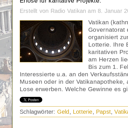
Erlöse für karitative Projekte.
Erstellt von Radio Vatikan am 8. Januar 
Vatikan (kath
Governatorat 
organisiert zu
Lotterie. Ihre
karitativen Pr
am Herzen li
Bis zum 1. Fe
Interessierte u.a. an den Verkaufsstä
Museen oder in der Vatikanapotheke, 
Lose erwerben. Welche Gewinne es gibt
Schlagwörter:
Geld
,
Lotterie
,
Papst
,
Vatik