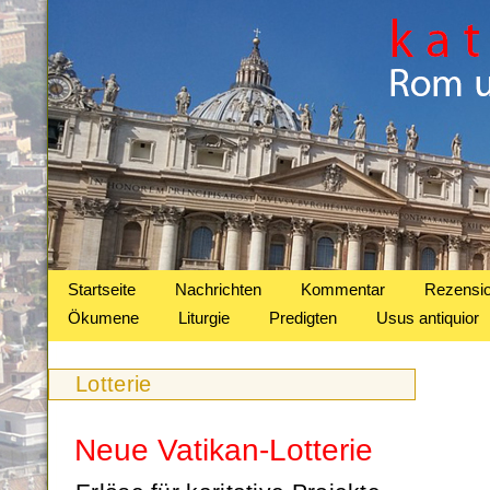
Startseite
Nachrichten
Kommentar
Rezensi
Ökumene
Liturgie
Predigten
Usus antiquior
Lotterie
Neue Vatikan-Lotterie