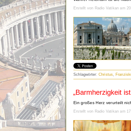
Erstellt von Radio Vatikan am 2
Schlagwörter:
Christus
,
Franzisk
„Barmherzigkeit i
Ein großes Herz verurteilt nic
Erstellt von Radio Vatikan am 1