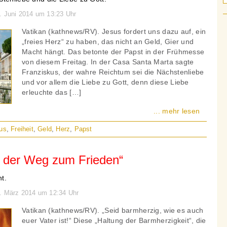
0. Juni 2014 um 13:23 Uhr
Vatikan (kathnews/RV). Jesus fordert uns dazu auf, ein
„freies Herz“ zu haben, das nicht an Geld, Gier und
Macht hängt. Das betonte der Papst in der Frühmesse
von diesem Freitag. In der Casa Santa Marta sagte
Franziskus, der wahre Reichtum sei die Nächstenliebe
und vor allem die Liebe zu Gott, denn diese Liebe
erleuchte das […]
... mehr lesen
us
,
Freiheit
,
Geld
,
Herz
,
Papst
st der Weg zum Frieden“
ht.
7. März 2014 um 12:34 Uhr
Vatikan (kathnews/RV). „Seid barmherzig, wie es auch
euer Vater ist!“ Diese „Haltung der Barmherzigkeit“, die