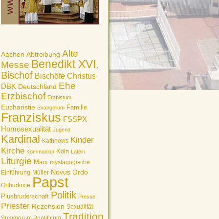
Alte
Aachen
Abtreibung
Benedikt XVI.
Messe
Bischof
Bischöfe
Christus
Ehe
DBK
Deutschland
Erzbischof
Erzbistum
Eucharistie
Familie
Evangelium
Franziskus
FSSPX
Homosexualität
Jugend
Kardinal
Kinder
Kathnews
Kirche
Köln
Kommunion
Latein
Liturgie
Marx
mystagogische
Novus Ordo
Einführung
Müller
Papst
Orthodoxie
Politik
Piusbruderschaft
Presse
Priester
Rezension
Sexualität
Tradition
Summorum Pontificum