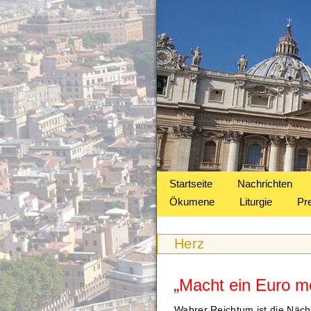
Startseite
Nachrichten
Ökumene
Liturgie
Pr
Herz
„Macht ein Euro me
Wahrer Reichtum ist die Nächs