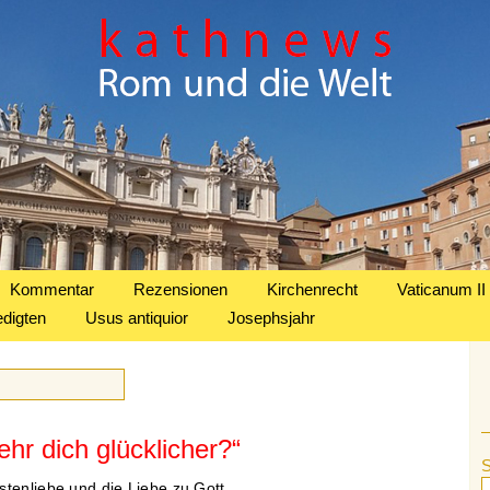
Kommentar
Rezensionen
Kirchenrecht
Vaticanum II
edigten
Usus antiquior
Josephsjahr
hr dich glücklicher?“
tenliebe und die Liebe zu Gott.