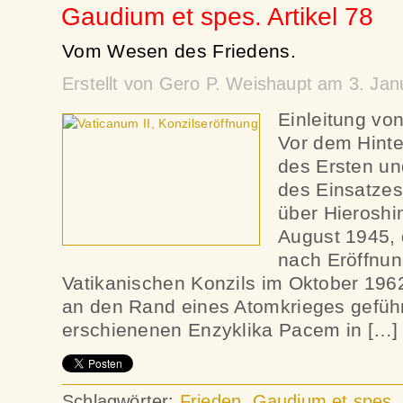
Gaudium et spes. Artikel 78
Vom Wesen des Friedens.
Erstellt von Gero P. Weishaupt am 3. Ja
Einleitung vo
Vor dem Hint
des Ersten un
des Einsatze
über Hierosh
August 1945, 
nach Eröffnun
Vatikanischen Konzils im Oktober 196
an den Rand eines Atomkrieges geführ
erschienenen Enzyklika Pacem in […]
Schlagwörter:
Frieden
,
Gaudium et spes