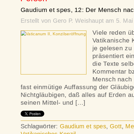
Gaudium et spes, 12: Der Mensch nac
Erstellt von Gero P. Weishaupt am 5. Ma
Viele reden ü
Vatikanische 
je gelesen zu
präsentiert ei
die Texte sel
Kommentar bz
Mensch nach d
fast einmütige Auffassung der Gläubi
Nichtgläubigen, daß alles auf Erden 
seinen Mittel- und […]
Schlagwörter:
Gaudium et spes
,
Gott
,
Me