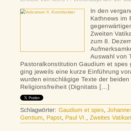
In den verga
Kathnews im
gegenwärtige
Zweiten Vatik
zum 8. Dezem
Aufmerksamkei
Auswahl von 
Pastoralkonstitution Gaudium et spes 
ging jeweils eine kurze Einführung vo
wurden einschlägige Texte der beiden
Religionsfreiheit (Dignitatis […]
Schlagwörter:
Gaudium et spes
,
Johannes
Gentium
,
Papst
,
Paul VI.
,
Zweites Vatikan