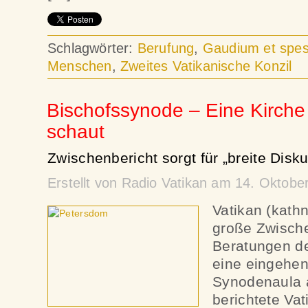
Schlagwörter:
Berufung
,
Gaudium et spe
Menschen
,
Zweites Vatikanische Konzil
Bischofssynode – Eine Kirche 
schaut
Zwischenbericht sorgt für „breite Disku
Erstellt von Radio Vatikan am 14. Oktob
Vatikan (kath
große Zwische
Beratungen de
eine eingehen
Synodenaula 
berichtete Va