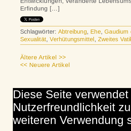
Entwicklungen, veränderte Lebensums
Erfindung […]
Schlagwörter:
Abtreibung
,
Ehe
,
Gaudium 
Sexualität
,
Verhütungsmittel
,
Zweites Vati
Ältere Artikel >>
<< Neuere Artikel
Diese Seite verwendet
Nutzerfreundlichkeit zu
weiteren Verwendung 