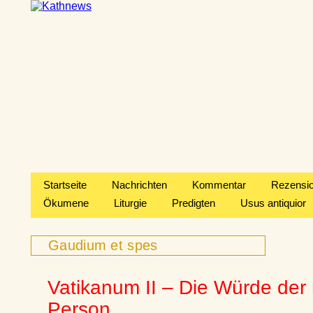
Startseite
Nachrichten
Kommentar
Rezensi
Ökumene
Liturgie
Predigten
Usus antiquior
Gaudium et spes
Vatikanum II – Die Würde der
Person