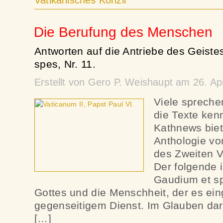
Vatikanisches Konzil
Die Berufung des Menschen
Antworten auf die Antriebe des Geist
spes, Nr. 11.
Erstellt von Gero P. Weishaupt am 26. Ap
Viele spreche
die Texte kenn
Kathnews biet
Anthologie vo
des Zweiten V
Der folgende
Gaudium et sp
Gottes und die Menschheit, der es eing
gegenseitigem Dienst. Im Glauben da
[…]