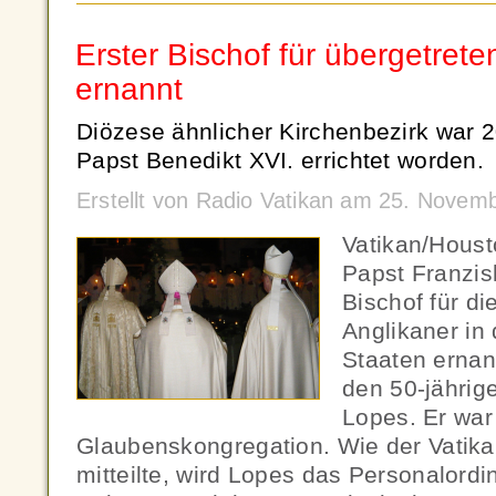
Erster Bischof für übergetrete
ernannt
Diözese ähnlicher Kirchenbezirk war
Papst Benedikt XVI. errichtet worden.
Erstellt von Radio Vatikan am 25. Novem
Vatikan/Houst
Papst Franzis
Bischof für di
Anglikaner in
Staaten ernan
den 50-jährig
Lopes. Er war 
Glaubenskongregation. Wie der Vatik
mitteilte, wird Lopes das Personalordin