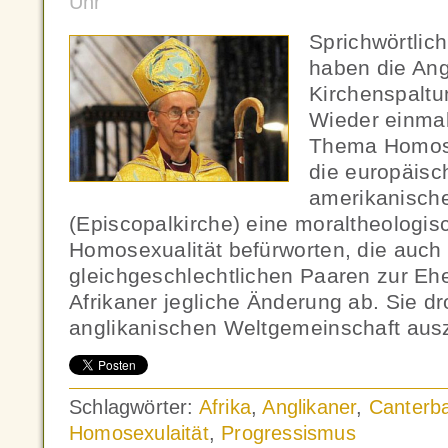
Uhr
Sprichwörtlich
haben die Ang
Kirchenspalt
Wieder einma
Thema Homose
die europäisc
amerikanische
(Episcopalkirche) eine moraltheologi
Homosexualität befürworten, die auch
gleichgeschlechtlichen Paaren zur Ehe
Afrikaner jegliche Änderung ab. Sie dr
anglikanischen Weltgemeinschaft ausz
Schlagwörter:
Afrika
,
Anglikaner
,
Canterb
Homosexulaität
,
Progressismus