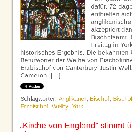
dafür, 72 dag
enthielten si
anglikanische
akzeptiert da
Bischofsamt. 
Freitag in York
historisches Ergebnis. Die bekannten 
Befürworter der Weihe von Bischöfinn
Erzbischof von Canterbury Justin Wel
Cameron. […]
Schlagwörter:
Anglikaner
,
Bischof
,
Bischö
Erzbischof
,
Welby
,
York
„Kirche von England“ stimmt 