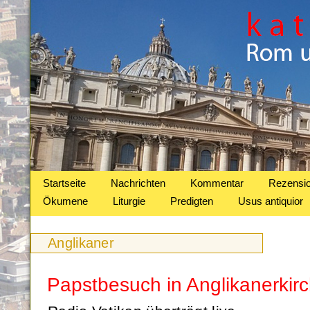
Startseite
Nachrichten
Kommentar
Rezensi
Ökumene
Liturgie
Predigten
Usus antiquior
Anglikaner
Papstbesuch in Anglikanerki