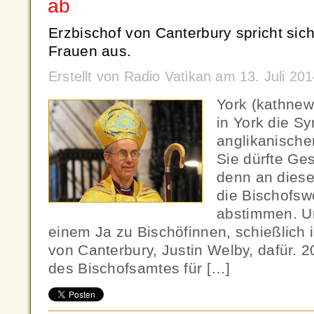
ab
Erzbischof von Canterbury spricht sic
Frauen aus.
Erstellt von Radio Vatikan am 13. Juli 2
York (kathnews
in York die S
anglikanische
Sie dürfte Ge
denn an diese
die Bischofsw
abstimmen. Un
einem Ja zu Bischöfinnen, schießlich 
von Canterbury, Justin Welby, dafür. 
des Bischofsamtes für […]