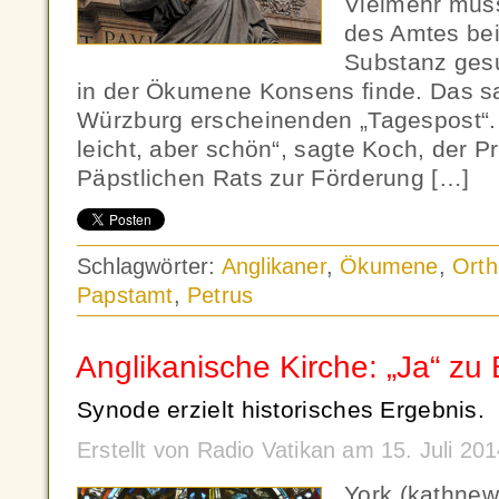
Vielmehr müss
des Amtes bei
Substanz gesu
in der Ökumene Konsens finde. Das sa
Würzburg erscheinenden „Tagespost“.
leicht, aber schön“, sagte Koch, der P
Päpstlichen Rats zur Förderung […]
Schlagwörter:
Anglikaner
,
Ökumene
,
Orth
Papstamt
,
Petrus
Anglikanische Kirche: „Ja“ zu
Synode erzielt historisches Ergebnis.
Erstellt von Radio Vatikan am 15. Juli 2
York (kathnew