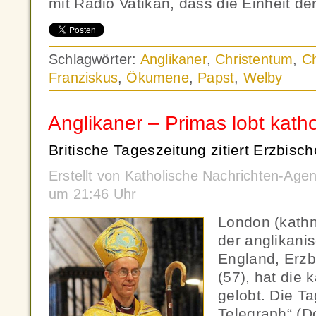
mit Radio Vatikan, dass die Einheit de
Schlagwörter:
Anglikaner
,
Christentum
,
Ch
Franziskus
,
Ökumene
,
Papst
,
Welby
Anglikaner – Primas lobt kath
Britische Tageszeitung zitiert Erzbisch
Erstellt von Katholische Nachrichten-Age
um 21:46 Uhr
London (kath
der anglikani
England, Erzb
(57), hat die 
gelobt. Die Ta
Telegraph“ (Do