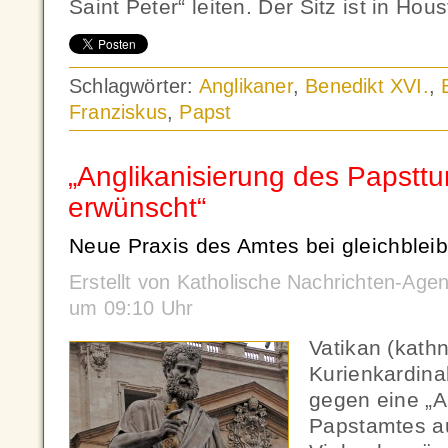
Saint Peter“ leiten. Der Sitz ist in Hou
Schlagwörter:
Anglikaner
,
Benedikt XVI.
,
Franziskus
,
Papst
„Anglikanisierung des Papsttu
erwünscht“
Neue Praxis des Amtes bei gleichblei
Erstellt von Katholische Nachrichten-Age
um 09:10 Uhr
Vatikan (kath
Kurienkardina
gegen eine „A
Papstamtes a