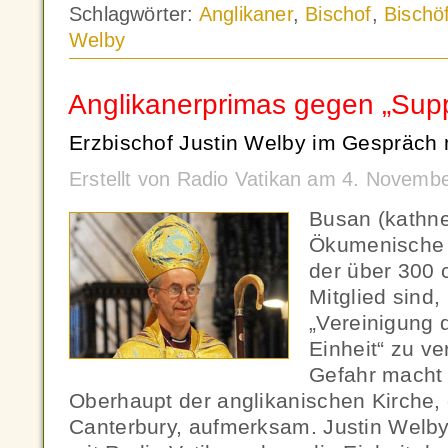
Schlagwörter:
Anglikaner
,
Bischof
,
Bischöf
Welby
Anglikanerprimas gegen „Sup
Erzbischof Justin Welby im Gespräch 
Erstellt von Radio Vatikan am 4. Novemb
Busan (kathn
Ökumenische R
der über 300 c
Mitglied sind, 
„Vereinigung 
Einheit“ zu v
Gefahr macht 
Oberhaupt der anglikanischen Kirche, 
Canterbury, aufmerksam. Justin Welb