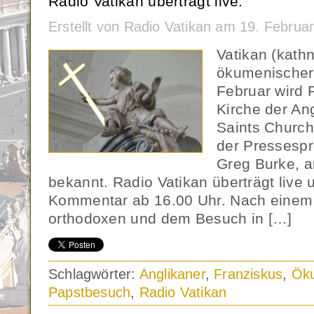
Radio Vatikan überträgt live.
Erstellt von Radio Vatikan am 19. Febru
Vatikan (kath
ökumenischer
Februar wird 
Kirche der Ang
Saints Churc
der Pressespr
Greg Burke, 
bekannt. Radio Vatikan überträgt live
Kommentar ab 16.00 Uhr. Nach einem 
orthodoxen und dem Besuch in […]
Schlagwörter:
Anglikaner
,
Franziskus
,
Ök
Papstbesuch
,
Radio Vatikan