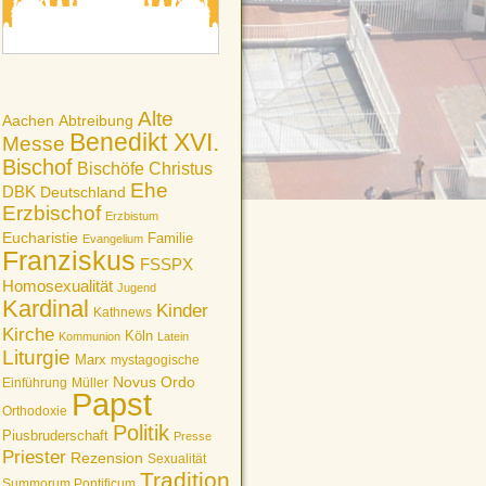
Alte
Aachen
Abtreibung
Benedikt XVI.
Messe
Bischof
Bischöfe
Christus
Ehe
DBK
Deutschland
Erzbischof
Erzbistum
Eucharistie
Familie
Evangelium
Franziskus
FSSPX
Homosexualität
Jugend
Kardinal
Kinder
Kathnews
Kirche
Köln
Kommunion
Latein
Liturgie
Marx
mystagogische
Novus Ordo
Einführung
Müller
Papst
Orthodoxie
Politik
Piusbruderschaft
Presse
Priester
Rezension
Sexualität
Tradition
Summorum Pontificum