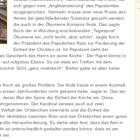
sich gegen eine „Anglikanisierung“ des Papstamtes
ausgesprochen. Vielmehr müsse eine neue Praxis des
Amtes bei gleichbleibender Substanz gesucht werden,
die auch in der Ökumene Konsens finde. Das sagte
Koch der in Würzburg erscheinenden „Tagespost“.
Ökumene sei „nicht leicht, aber schön“, sagte Koch,
der Präsident des Päpstlichen Rats zur Förderung der
Einheit der Christen ist. Im Papstamt sieht der
ßes Geschenk des Herrn an seine Kirche“. Der Papst könne in
ur auf religiöser Ebene. So sei etwa ein Treffen mit dem
scher Sicht „ganz realistisch“. Bisher gebe es aber keine
e Koch als großes Problem. Sie finde heute in einem Ausmaß
en ersten Jahrhunderten nicht gekannt habe, sagte er. Das sei
 deren Blut der Same der Einheit der Kirche sei. Diese
hrgenommen. Der Kardinal verwies auch auf zwei
Vielfalt der Ortskirchen einerseits und die Einheit der
. Im Verhältnis zwischen Rom und den Ortskirchen einen guten
 große Herausforderung. Es stehe aber fest, dass das Amt in
ht so unterschiedlich gestaltet werden könne, dass es am
 sei.