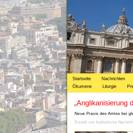
Startseite
Nachrichten
Ökumene
Liturgie
Pr
„Anglikanisierung 
Neue Praxis des Amtes bei gl
Erstellt von Katholische Nachri