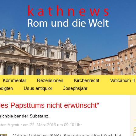
Kommentar
Rezensionen
Kirchenrecht
Vaticanum II
edigten
Usus antiquior
Josephsjahr
des Papsttums nicht erwünscht“
eichbleibender Substanz.
chten-Agentur am 22. März 2015 um 09:10 Uhr
Vatikan (kathnews/KNA). Kurienkardinal Kurt Koch hat