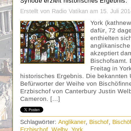
Synode erzielt historisches Ergebnis.
Erstellt von Radio Vatikan am 15. Juli 2
York (kathnew
dafür, 72 dag
enthielten si
anglikanische
akzeptiert da
Bischofsamt. 
Freitag in York
historisches Ergebnis. Die bekannten 
Befürworter der Weihe von Bischöfinn
Erzbischof von Canterbury Justin Wel
Cameron. […]
Schlagwörter:
Anglikaner
,
Bischof
,
Bischö
Erzbischof
,
Welby
,
York