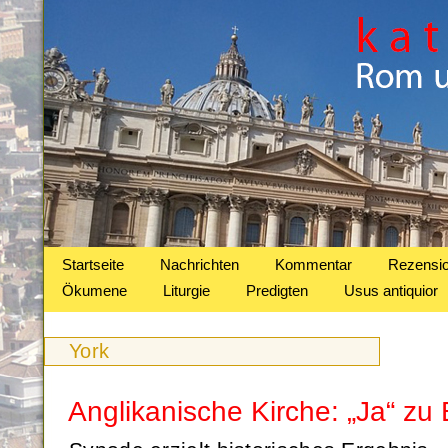
Startseite
Nachrichten
Kommentar
Rezensi
Ökumene
Liturgie
Predigten
Usus antiquior
York
Anglikanische Kirche: „Ja“ zu